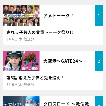
アメトーーク！
1
売れっ子芸人の貴重トーーク祭り!!
8月6日(木)放送分
大空港～GATE24～
2
第3話 消えた子供と兎を追え！
8月6日(木)放送分
クロスロード ～救命救