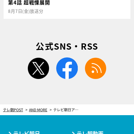
第4話 超戦慄展開
8月7日(金)放送分
公式SNS・RSS
twitter
facebook
rss
テレ朝POST
AND MORE
テレビ朝日アナウンサーカレンダー2020が到着！今年の“壁掛け”は4Kカメラで撮影
テレビ朝日
テレ朝動画