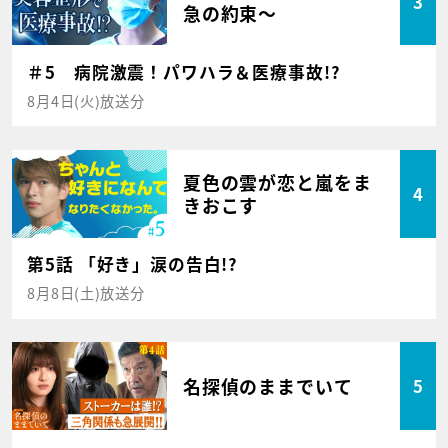
3
急の約束～
＃5 病院激震！パワハラ＆医療事故!?
8月4日(火)放送分
夏色の雲が恋と嵐をま
4
きおこす
第5話 「好き」涙の告白!?
8月8日(土)放送分
名探偵のままでいて
5