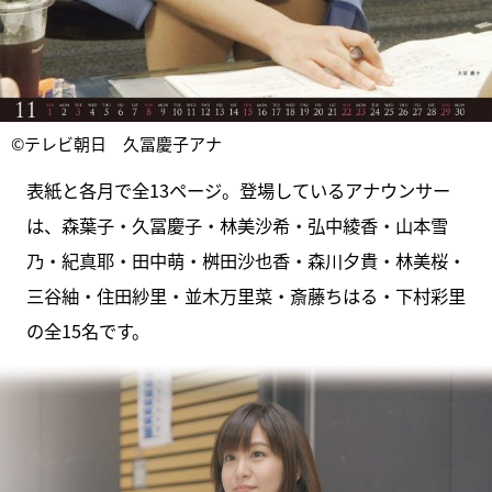
©テレビ朝日 久冨慶子アナ
表紙と各月で全13ページ。登場しているアナウンサー
は、森葉子・久冨慶子・林美沙希・弘中綾香・山本雪
乃・紀真耶・田中萌・桝田沙也香・森川夕貴・林美桜・
三谷紬・住田紗里・並木万里菜・斎藤ちはる・下村彩里
の全15名です。