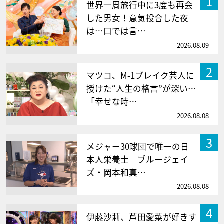
1
世界一周旅行中に3度も再会
した男女！意気投合した夜
は…口では言…
2026.08.09
2
マツコ、M-1ブレイク芸人に
授けた“人生の格言”が深い…
「幸せな時…
2026.08.08
3
メジャー30球団で唯一の日
本人栄養士 ブルージェイ
ズ・岡本和真…
2026.08.08
4
伊藤沙莉、芦田愛菜が好きす