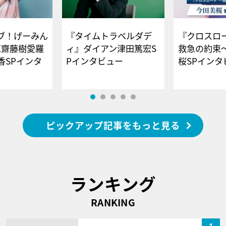
ブ！げーみん
『タイムトラベルダデ
『クロスロー
E齋藤樹愛羅
ィ』ダイアン津田篤宏S
救急の約束
香SPインタ
Pインタビュー
桜SPイ
ピックアップ記事をもっと見る
ランキング
RANKING