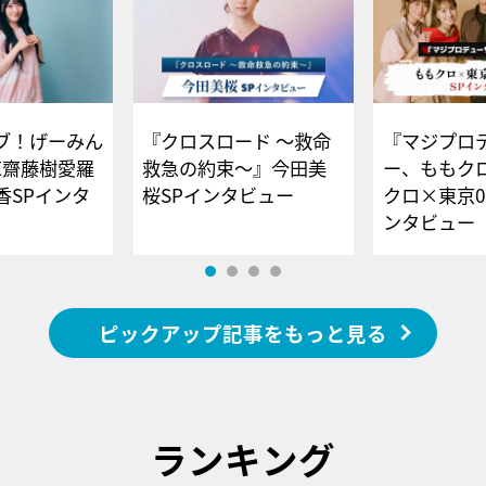
ブ！げーみん
『クロスロード ～救命
『マジプロ
E齋藤樹愛羅
救急の約束～』今田美
ー、ももク
香SPインタ
桜SPインタビュー
クロ×東京0
ンタビュー
ピックアップ記事をもっと見る
ランキング