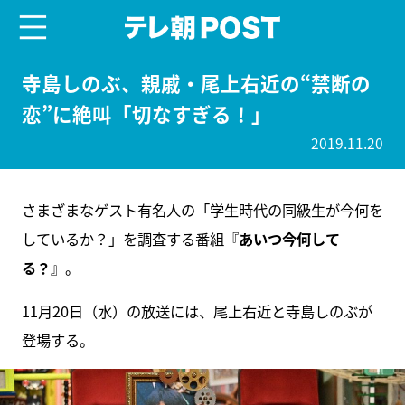
menu
テレ朝POST
寺島しのぶ、親戚・尾上右近の“禁断の
恋”に絶叫「切なすぎる！」
2019.11.20
さまざまなゲスト有名人の「学生時代の同級生が今何を
しているか？」を調査する番組『
あいつ今何して
る？
』。
11月20日（水）の放送には、尾上右近と寺島しのぶが
登場する。