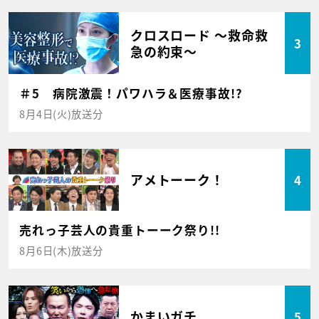
クロスロード ～救命救
3
急の約束～
＃5 病院激震！パワハラ＆医療事故!?
8月4日(火)放送分
アメトーーク！
4
売れっ子芸人の貴重トーーク祭り!!
8月6日(木)放送分
かまいガチ
5