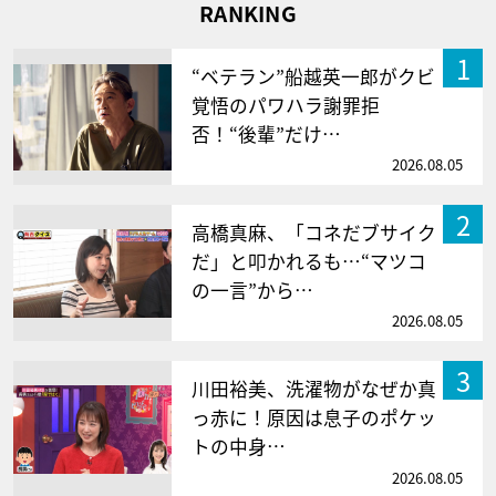
RANKING
1
“ベテラン”船越英一郎がクビ
覚悟のパワハラ謝罪拒
否！“後輩”だけ…
2026.08.05
2
高橋真麻、「コネだブサイク
だ」と叩かれるも…“マツコ
の一言”から…
2026.08.05
3
川田裕美、洗濯物がなぜか真
っ赤に！原因は息子のポケッ
トの中身…
2026.08.05