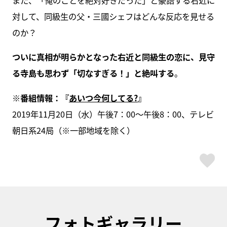
また、「俺のことを絶対好きだった」と豪語する右近に
対して、同級生の父・三國シェフはどんな反応を見せる
のか？
ついに真相が明らかとなった右近と同級生の恋に、見守
る寺島も思わず「切なすぎる！」と絶叫する
。
※番組情報：『
あいつ今何してる?
』
2019年11月20日（水）午後7：00～午後8：00、テレビ
朝日系24局（※一部地域を除く）
ス
フォトギャラリー