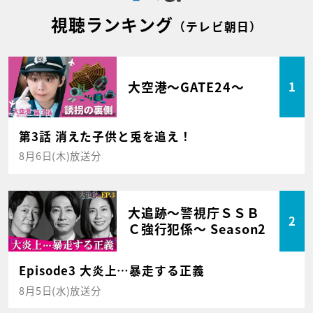
視聴ランキング
（テレビ朝日）
大空港～GATE24～
1
第3話 消えた子供と兎を追え！
8月6日(木)放送分
大追跡～警視庁ＳＳＢ
2
Ｃ強行犯係～ Season2
Episode3 大炎上…暴走する正義
8月5日(水)放送分