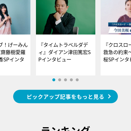
ブ！げーみん
『タイムトラベルダデ
『クロスロー
E齋藤樹愛羅
ィ』ダイアン津田篤宏S
救急の約束
香SPインタ
Pインタビュー
桜SPイ
ピックアップ記事をもっと見る
ランキング