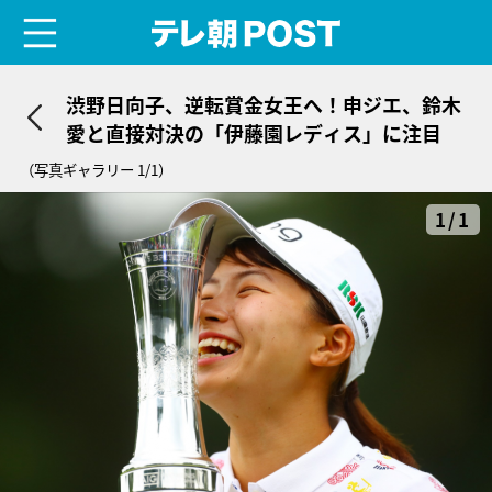
menu
テレ朝POST
渋野日向子、逆転賞金女王へ！申ジエ、鈴木
愛と直接対決の「伊藤園レディス」に注目
（写真ギャラリー 1/1）
1/1