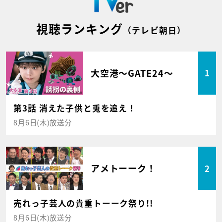
視聴ランキング
（テレビ朝日）
大空港～GATE24～
1
第3話 消えた子供と兎を追え！
8月6日(木)放送分
アメトーーク！
2
売れっ子芸人の貴重トーーク祭り!!
8月6日(木)放送分