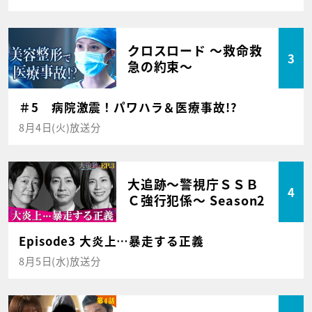
クロスロード ～救命救
3
急の約束～
＃5 病院激震！パワハラ＆医療事故!?
8月4日(火)放送分
大追跡～警視庁ＳＳＢ
4
Ｃ強行犯係～ Season2
Episode3 大炎上…暴走する正義
8月5日(水)放送分