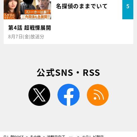
名探偵のままでいて
5
第4話 超戦慄展開
8月7日(金)放送分
公式SNS・RSS
twitter
facebook
rss