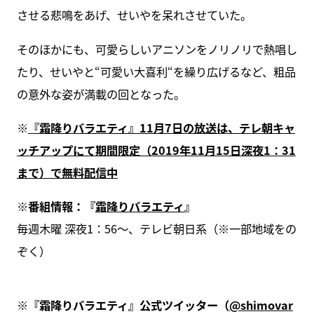
させる悲鳴をあげ、せいやを呆れさせていた。
そのほかにも、可愛らしいアニソンをノリノリで熱唱し
たり、せいやと“可愛い大喜利“を繰り広げるなど、粗品
の意外な姿が満載の回となった。
※
『霜降りバラエティ』11月7日の放送は、テレ朝キャ
ッチアップにて期間限定（2019年11月15日深夜1：31
まで）で無料配信中
※番組情報：『
霜降りバラエティ
』
毎週木曜 深夜1：56～、テレビ朝日系（※一部地域をの
ぞく）
※『霜降りバラエティ』公式ツイッター（
@shimovar