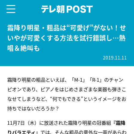
menu
テレ朝POST
霜降り明星・粗品は“可愛げ”がない！せ
いやが可愛くする方法を試行錯誤し…熱
唱＆絶叫も
2019.11.11
霜降り明星の粗品といえば、「M-1」「R-1」のチャン
ピオンであり、ピアノをはじめさまざまな楽器も弾きこ
なせてしまうなど、“何でもできる”というイメージをお
持ちではないだろうか？
11月7日（木）に放送された霜降り明星の冠番組
『霜降
りバラエティ』
では、そんな粗品の意外な一面があらわ