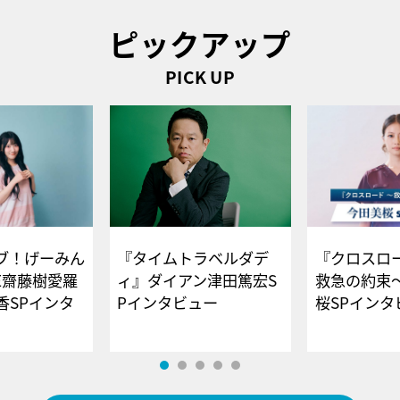
ピックアップ
PICK UP
ブ！げーみん
『タイムトラベルダデ
『クロスロー
E齋藤樹愛羅
ィ』ダイアン津田篤宏S
救急の約束
香SPインタ
Pインタビュー
桜SPイ