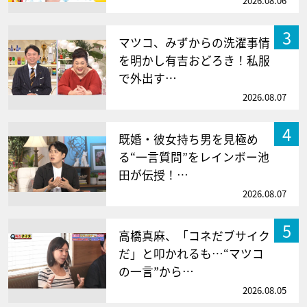
2026.08.06
3
マツコ、みずからの洗濯事情
を明かし有吉おどろき！私服
で外出す…
2026.08.07
4
既婚・彼女持ち男を見極め
る“一言質問”をレインボー池
田が伝授！…
2026.08.07
5
高橋真麻、「コネだブサイク
だ」と叩かれるも…“マツコ
の一言”から…
2026.08.05