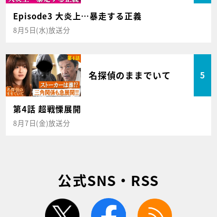
Episode3 大炎上…暴走する正義
8月5日(水)放送分
名探偵のままでいて
5
第4話 超戦慄展開
8月7日(金)放送分
公式SNS・RSS
twitter
facebook
rss