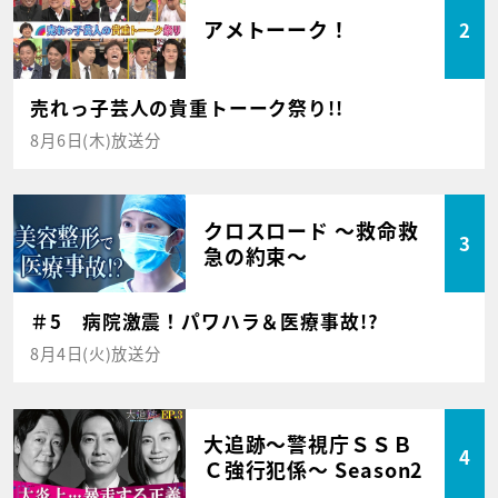
アメトーーク！
2
売れっ子芸人の貴重トーーク祭り!!
8月6日(木)放送分
クロスロード ～救命救
3
急の約束～
＃5 病院激震！パワハラ＆医療事故!?
8月4日(火)放送分
大追跡～警視庁ＳＳＢ
4
Ｃ強行犯係～ Season2