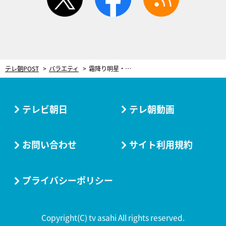
テレ朝POST
バラエティ
霜降り明星・粗品は“可愛げ”がない！せいやが可愛くする方法を試行錯誤し…熱唱＆絶叫も
テレビ朝日
テレ朝動画
お問い合わせ
サイト利用規約
プライバシーポリシー
Copyright(C) tv asahi All rights reserved.