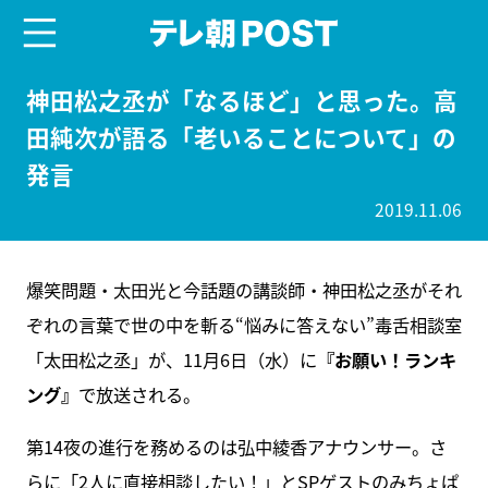
menu
テレ朝POST
神田松之丞が「なるほど」と思った。高
田純次が語る「老いることについて」の
発言
2019.11.06
爆笑問題・太田光と今話題の講談師・神田松之丞がそれ
ぞれの言葉で世の中を斬る“悩みに答えない”毒舌相談室
「太田松之丞」が、11月6日（水）に
『お願い！ランキ
ング』
で放送される。
第14夜の進行を務めるのは弘中綾香アナウンサー。さ
らに「2人に直接相談したい！」とSPゲストのみちょぱ