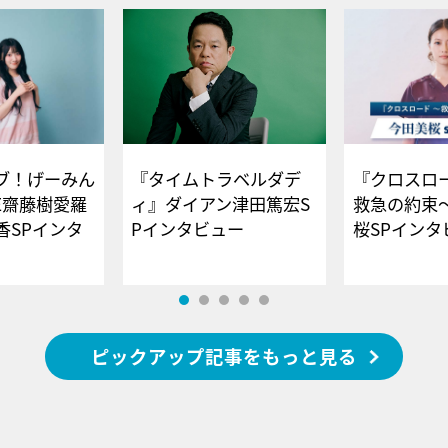
ブ！げーみん
『タイムトラベルダデ
『クロスロー
E齋藤樹愛羅
ィ』ダイアン津田篤宏S
救急の約束
香SPインタ
Pインタビュー
桜SPイ
ピックアップ記事をもっと見る