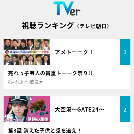
視聴ランキング
（テレビ朝日）
アメトーーク！
1
売れっ子芸人の貴重トーーク祭り!!
8月6日(木)放送分
大空港～GATE24～
2
第3話 消えた子供と兎を追え！