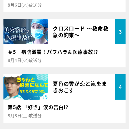
8月6日(木)放送分
クロスロード ～救命救
3
急の約束～
＃5 病院激震！パワハラ＆医療事故!?
8月4日(火)放送分
夏色の雲が恋と嵐をま
4
きおこす
第5話 「好き」涙の告白!?
8月8日(土)放送分