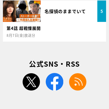
名探偵のままでいて
5
第4話 超戦慄展開
8月7日(金)放送分
公式SNS・RSS
twitter
facebook
rss