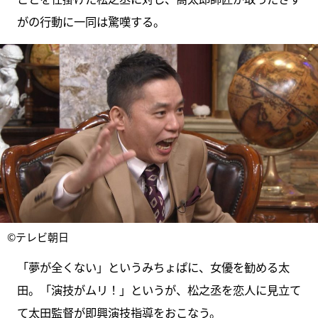
がの行動に一同は驚嘆する。
©テレビ朝日
「夢が全くない」というみちょぱに、女優を勧める太
田。「演技がムリ！」というが、松之丞を恋人に見立て
て太田監督が即興演技指導をおこなう。