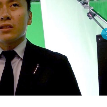
『アイ＝ラブ！げーみん
E齋藤樹愛羅＆佐々木舞
ビュー