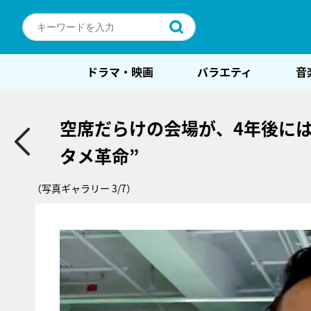
ドラマ・映画
バラエティ
音
空席だらけの会場が、4年後に
タメ革命”
（写真ギャラリー 3/7）