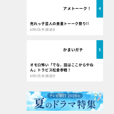
アメトーーク！
4
売れっ子芸人の貴重トーーク祭り!!
8月6日(木)放送分
かまいガチ
5
オモロ怖い「でな、話はここからやね
ん」トラビス松倉参戦！
8月5日(水)放送分