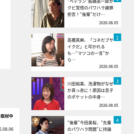
“ベテラン”船越英一郎が
クビ覚悟のパワハラ謝罪
拒否！“後輩”だけ…
2026.08.05
2
高橋真麻、「コネだブサ
イクだ」と叩かれる
も…“マツコの一言”か
ら…
2026.08.05
3
川田裕美、洗濯物がなぜ
か真っ赤に！原因は息子
のポケットの中身…
2026.08.05
の取材中
4
“後輩”今田美桜、“先輩
のパワハラ問題”に持論
6.08.06