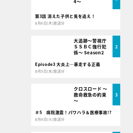
4～
第3話 消えた子供と兎を追え！
8月6日(木)放送分
大追跡～警視庁
ＳＳＢＣ強行犯
2
係～ Season2
Episode3 大炎上…暴走する正義
8月5日(水)放送分
クロスロード ～
救命救急の約束
3
～
＃5 病院激震！パワハラ＆医療事故!?
8月4日(火)放送分