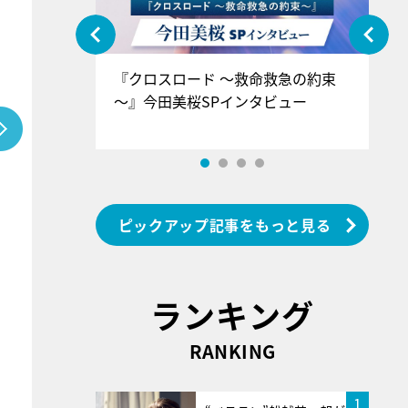
ぐ』＝LOV
『クロスロード ～救命救急の約束
『
香SPインタ
～』今田美桜SPインタビュー
ロ
ン
ピックアップ記事をもっと見る
ランキング
RANKING
1