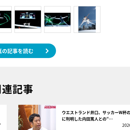
真の記事を読む
関連記事
サムネイル
ウエストランド井口、サッカーW杯
に判明した内田篤人との“…
7
202