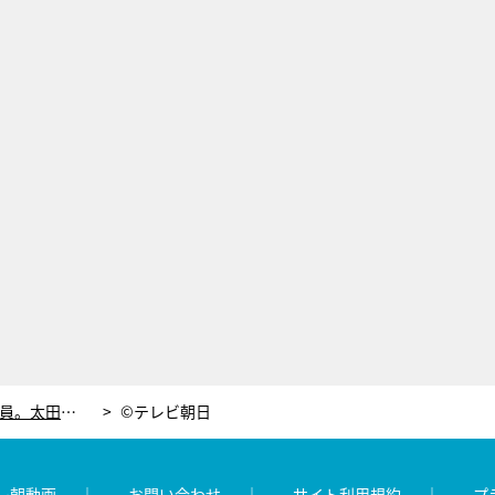
空席だらけの会場が、4年後には満員。太田雄貴が挑むフェンシングの“エンタメ革命”
©テレビ朝日
レ朝動画
お問い合わせ
サイト利用規約
プ