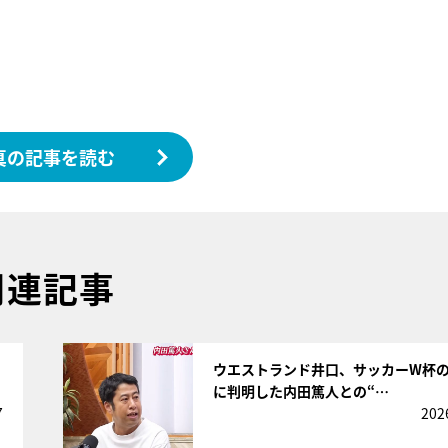
真の記事を読む
関連記事
サムネイル
ウエストランド井口、サッカーW杯
に判明した内田篤人との“…
7
202