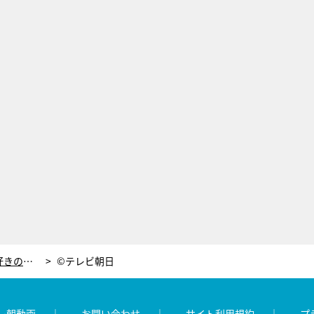
澤部佑と片瀬那奈、生粋のフジロック好きの2人がその魅力を語りつくす！
©テレビ朝日
レ朝動画
お問い合わせ
サイト利用規約
プ