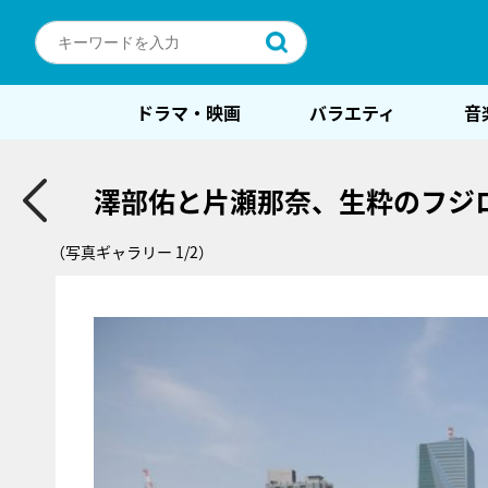
ドラマ・映画
バラエティ
音
澤部佑と片瀬那奈、生粋のフジ
（写真ギャラリー 1/2）