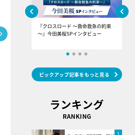
ぐ』＝LOV
『クロスロード ～救命救急の約束
『
香SPインタ
～』今田美桜SPインタビュー
ロ
ン
ピックアップ記事をもっと見る
ランキング
RANKING
1