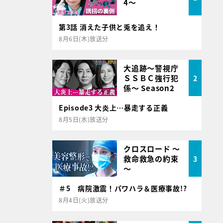
4～
第3話 消えた子供と兎を追え！
8月6日(木)放送分
大追跡～警視庁
ＳＳＢＣ強行犯
2
係～ Season2
Episode3 大炎上…暴走する正義
8月5日(水)放送分
クロスロード ～
救命救急の約束
3
～
＃5 病院激震！パワハラ＆医療事故!?
8月4日(火)放送分