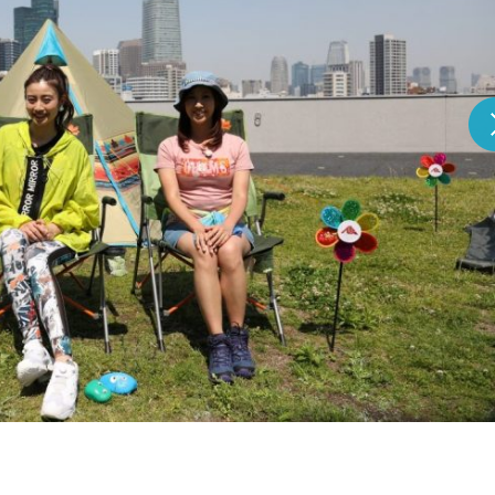
『アイ＝ラブ！げーみん
E齋藤樹愛羅＆佐々木舞
ビュー