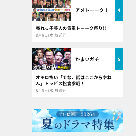
アメトーーク！
4
売れっ子芸人の貴重トーーク祭り!!
8月6日(木)放送分
かまいガチ
5
オモロ怖い「でな、話はここからやね
ん」トラビス松倉参戦！
8月5日(水)放送分