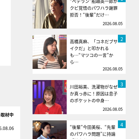
“ベテラン”船越英一郎が
クビ覚悟のパワハラ謝罪
拒否！“後輩”だけ…
2026.08.05
2
高橋真麻、「コネだブサ
イクだ」と叩かれる
も…“マツコの一言”か
ら…
2026.08.05
3
川田裕美、洗濯物がなぜ
か真っ赤に！原因は息子
のポケットの中身…
2026.08.05
の取材中
4
“後輩”今田美桜、“先輩
6.08.06
のパワハラ問題”に持論