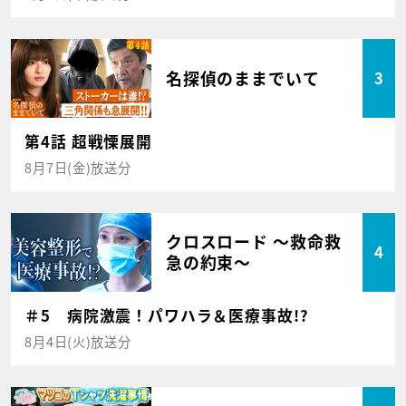
名探偵のままでいて
3
第4話 超戦慄展開
8月7日(金)放送分
クロスロード ～救命救
4
急の約束～
＃5 病院激震！パワハラ＆医療事故!?
8月4日(火)放送分