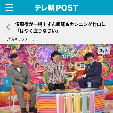
menu
テレ朝POST
蛍原徹が一喝！ずん飯尾＆カンニング竹山に
「はやく座りなさい」
（写真ギャラリー 3/3）
3/3