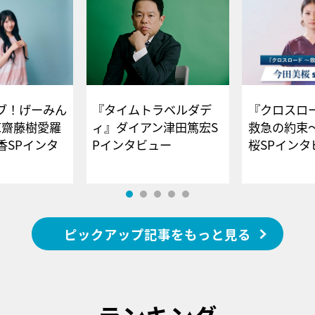
ブ！げーみん
『タイムトラベルダデ
『クロスロー
E齋藤樹愛羅
ィ』ダイアン津田篤宏S
救急の約束
香SPインタ
Pインタビュー
桜SPイ
ピックアップ記事をもっと見る