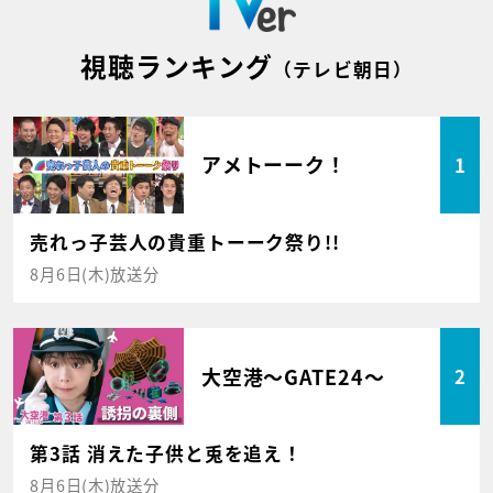
視聴ランキング
（テレビ朝日）
アメトーーク！
1
売れっ子芸人の貴重トーーク祭り!!
8月6日(木)放送分
大空港～GATE24～
2
第3話 消えた子供と兎を追え！
8月6日(木)放送分