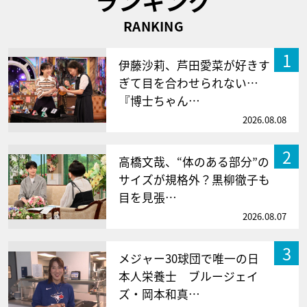
ランキング
RANKING
1
伊藤沙莉、芦田愛菜が好きす
ぎて目を合わせられない…
『博士ちゃん…
2026.08.08
2
高橋文哉、“体のある部分”の
サイズが規格外？黒柳徹子も
目を見張…
2026.08.07
3
メジャー30球団で唯一の日
本人栄養士 ブルージェイ
ズ・岡本和真…