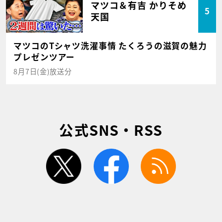
マツコ＆有吉 かりそめ
5
天国
マツコのTシャツ洗濯事情 たくろうの滋賀の魅力
プレゼンツアー
8月7日(金)放送分
公式SNS・RSS
twitter
facebook
rss