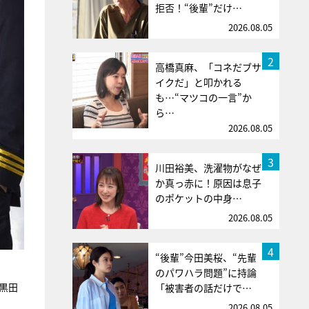
拒否！“後輩”だけ…
2026.08.05
2
高橋真麻、「コネだブサ
イクだ」と叩かれる
も…“マツコの一言”か
ら…
2026.08.05
3
川田裕美、洗濯物がなぜ
か真っ赤に！原因は息子
のポケットの中身…
2026.08.05
4
“後輩”今田美桜、“先輩
のパワハラ問題”に持論
の黒田
「被害者の話だけで…
2026.08.05