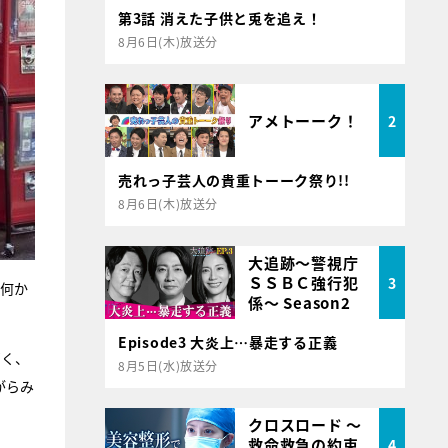
第3話 消えた子供と兎を追え！
8月6日(木)放送分
アメトーーク！
2
売れっ子芸人の貴重トーーク祭り!!
8月6日(木)放送分
大追跡～警視庁
ＳＳＢＣ強行犯
3
、何か
係～ Season2
Episode3 大炎上…暴走する正義
高く、
8月5日(水)放送分
がらみ
クロスロード ～
救命救急の約束
4