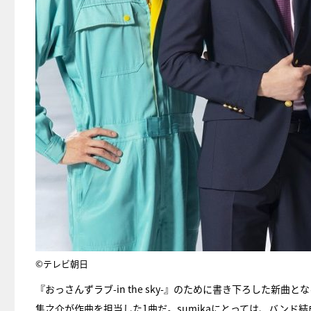
©テレビ朝日
『おっさんずラブ-in the sky-』のために書き下ろした
隼之介が作曲を担当した1曲だ。sumikaにとっては、バンド