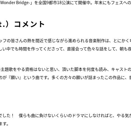
019 -Wonder Bridge-」を全国9都市18公演にて開催中。年末にもフェスへ
Gt.）コメント
ッフの皆さんの熱を間近で感じながら進められる音楽制作は、とにかく
しい中でも時間を作ってくださって、直接会って色々な話をして、朝も
品の主題歌をやる資格はないと思い、頂いた脚本を何度も読み、キャスト
のが『願い』という曲です。多くの方々の願いが詰まったこの作品に、
でした！ 僕らも曲に負けないくらいのドラマにしなければと、やる気
ます。