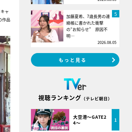
、キャ
5
加藤夏希、7歳長男の連
の作品
絡帳に書かれた衝撃
の“お知らせ” 原因不
明…
2026.08.05
もっと見る
視聴ランキング
（テレビ朝日）
大空港～GATE2
1
4～