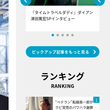
ぐ』＝LOV
『タイムトラベルダディ』ダイアン
『
香SPインタ
津田篤宏SPインタビュー
～
ピックアップ記事をもっと見る
ランキング
RANKING
1
“ベテラン”船越英一郎が
クビ覚悟のパワハラ謝罪