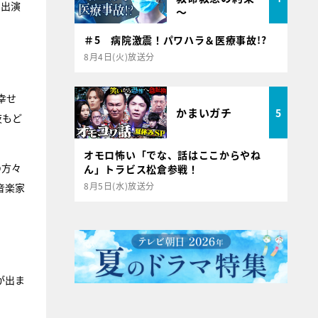
の出演
～
＃5 病院激震！パワハラ＆医療事故!?
8月4日(火)放送分
幸せ
かまいガチ
5
夜もど
オモロ怖い「でな、話はここからやね
の方々
ん」トラビス松倉参戦！
8月5日(水)放送分
音楽家
が出ま