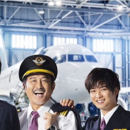
『アイ＝ラブ！げーみん
E齋藤樹愛羅＆佐々木舞
ビュー