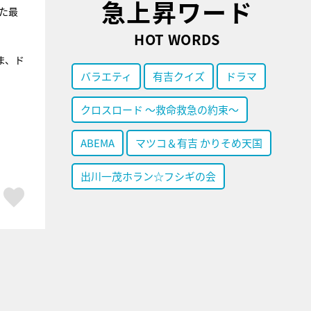
急上昇ワード
た最
HOT WORDS
ま、ド
バラエティ
有吉クイズ
ドラマ
クロスロード ～救命救急の約束～
ABEMA
マツコ＆有吉 かりそめ天国
出川一茂ホラン☆フシギの会
ア
はてブ
スキボタン