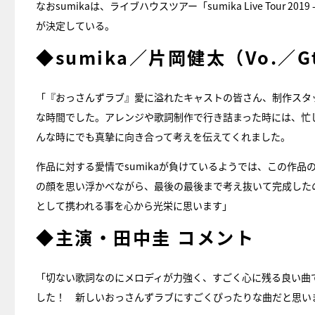
なおsumikaは、ライブハウスツアー「sumika Live Tour 2
が決定している。
◆sumika／片岡健太（Vo.／
「『おっさんずラブ』愛に溢れたキャストの皆さん、制作スタ
な時間でした。アレンジや歌詞制作で行き詰まった時には、忙
んな時にでも真摯に向き合って考えを伝えてくれました。
作品に対する愛情でsumikaが負けているようでは、この作
の顔を思い浮かべながら、最後の最後まで考え抜いて完成した
として携われる事を心から光栄に思います」
◆主演・田中圭 コメント
「切ない歌詞なのにメロディが力強く、すごく心に残る良い曲
した！ 新しいおっさんずラブにすごくぴったりな曲だと思い