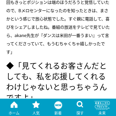
回もきっとポジションは端のほうだろうと覚悟していた
ので、Bメロセンターになったのを知ったときは、まさ
かという感じで放心状態でした。すぐ親に電話して、喜
びをシェアしましたね。番組の放送をテレビで見ていた
ら、akane先生が『ダンスは米田が一番うまい』って言
ってくださっていて、もうむちゃくちゃ嬉しかったで
す」
◆「見てくれるお客さんだと
しても、私を応援してくれる
わけじゃないと思っちゃうん
ですよ」
ホーム
人気
新着
探す
未来
培ってきたパフォーマンス力がようやく評価された形だ