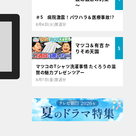
～
＃5 病院激震！パワハラ＆医療事故!?
8月4日(火)放送分
マツコ＆有吉 か
5
りそめ天国
マツコのTシャツ洗濯事情 たくろうの滋
賀の魅力プレゼンツアー
8月7日(金)放送分