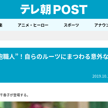
テレ
楽
アニメ・ヒーロー
スポーツ
アナウ
砲職人”！自らのルーツにまつわる意外
2019.10.
千香子が登場する。