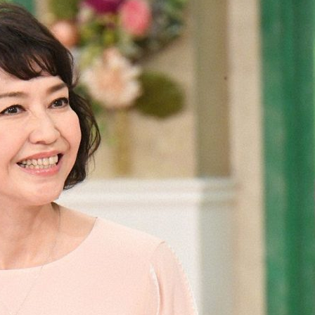
『アイ＝ラブ！げーみん
E齋藤樹愛羅＆佐々木舞
ビュー