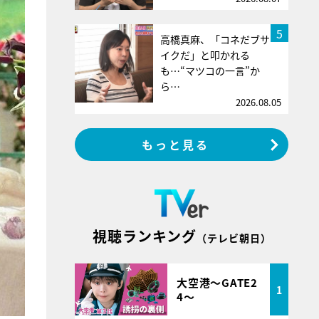
5
高橋真麻、「コネだブサ
イクだ」と叩かれる
も…“マツコの一言”か
ら…
2026.08.05
もっと見る
視聴ランキング
（テレビ朝日）
大空港～GATE2
1
4～