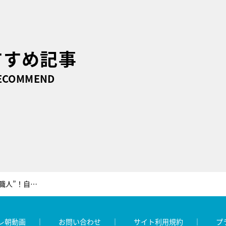
すすめ記事
ECOMMEND
賀来千香子の祖先はまさかの“大砲職人”！自らのルーツにまつわる意外な事実を明かす
レ朝動画
お問い合わせ
サイト利用規約
プ