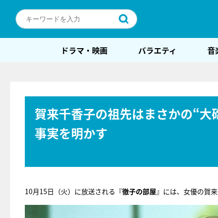
ドラマ・映画
バラエティ
音
賀来千香子の祖先はまさかの“大
事実を明かす
10月15日（火）に放送される『
徹子の部屋
』には、女優の賀来