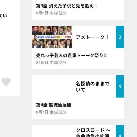
第3話 消えた子供と兎を追え！
8月6日(木)放送分
てい
アメトーーク！
2
売れっ子芸人の貴重トーーク祭り!!
8月6日(木)放送分
ア
はてブ
スキボタン
名探偵のままで
3
いて
第4話 超戦慄展開
8月7日(金)放送分
クロスロード ～
救命救急の約束
4