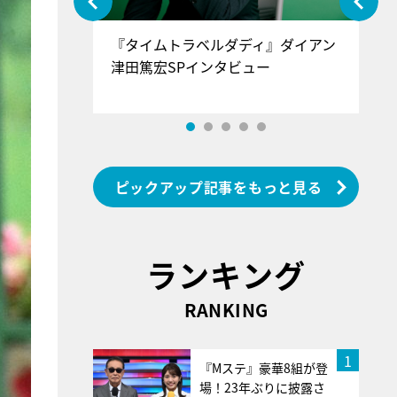
ぐ』＝LOV
『タイムトラベルダディ』ダイアン
『
香SPインタ
津田篤宏SPインタビュー
～
ピックアップ記事をもっと見る
ランキング
RANKING
1
『Mステ』豪華8組が登
場！23年ぶりに披露さ