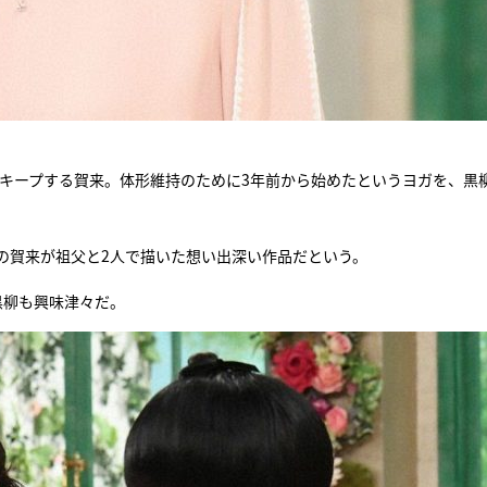
をキープする賀来。体形維持のために3年前から始めたというヨガを、黒
の賀来が祖父と2人で描いた想い出深い作品だという。
黒柳も興味津々だ。