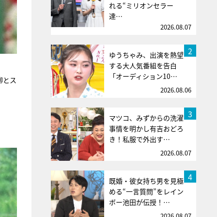
れる“ミリオンセラー
達…
2026.08.07
2
ゆうちゃみ、出演を熱望
する大人気番組を告白
「オーディション10…
柳とス
2026.08.06
3
マツコ、みずからの洗濯
事情を明かし有吉おどろ
き！私服で外出す…
2026.08.07
4
既婚・彼女持ち男を見極
める“一言質問”をレイン
ボー池田が伝授！…
2026.08.07