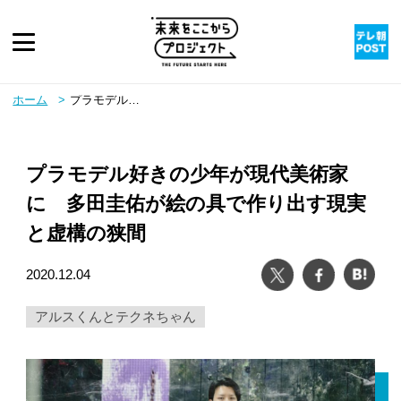
ピックアップ
ホーム
プラモデル好きの少年が現代美術家に 多田圭佑が絵の具で作り出す現実と虚構の狭間
twitter
youtube
instagram
rss
プラモデル好きの少年が現代美術家
に 多田圭佑が絵の具で作り出す現実
と虚構の狭間
ツイート
シェア
は
2020.12.04
アルスくんとテクネちゃん