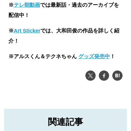
※
テレ朝動画
では最新話・過去のアーカイブを
配信中！
※
Art Sticker
では、大和田俊の作品を詳しく紹
介！
※アルスくん＆テクネちゃん
グッズ発売中
！
ツイート
シェア
は
関連記事