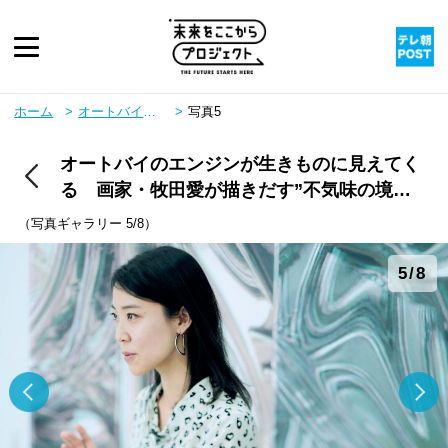
ピックアップ
ホーム
オートバイのエンジンが生きものに見えてくる 画家・牧田愛が描きだす”不気味の境界線”
写真5
オートバイのエンジンが生きものに見えてく
twitter
youtube
instagram
rss
る 画家・牧田愛が描きだす”不気味の境界
線”
（写真ギャラリー 5/8）
5/8