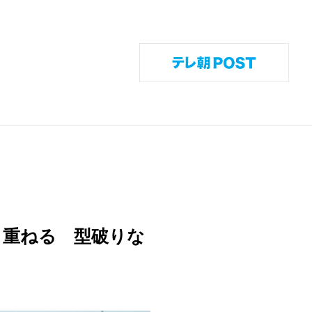
twitter
youtube
instagram
rss
り重ねる 型破りな