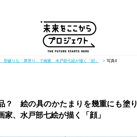
 型破りな「厚塗り」で画家、水戸部七絵が描く「顔」
写真4
ピックアップ
品？ 絵の具のかたまりを幾重にも塗
画家、水戸部七絵が描く「顔」