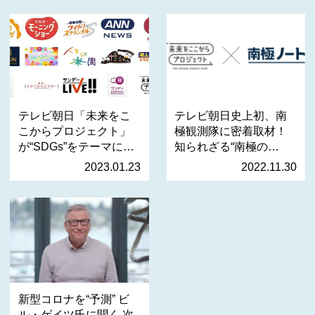
テレビ朝日「未来をこ
テレビ朝日史上初、南
こからプロジェクト」
極観測隊に密着取材！
が“SDGs”をテーマにし
知られざる“南極の
た…
今”に…
2023.01.23
2022.11.30
新型コロナを“予測” ビ
ル・ゲイツ氏に聞く 次