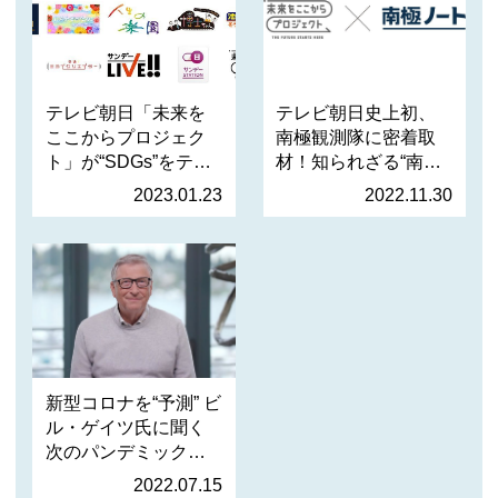
テレビ朝日「未来を
テレビ朝日史上初、
ここからプロジェク
南極観測隊に密着取
ト」が“SDGs”をテー
材！知られざる“南極
マにした…
の今”に…
2023.01.23
2022.11.30
新型コロナを“予測” ビ
ル・ゲイツ氏に聞く
次のパンデミック、
そし…
2022.07.15