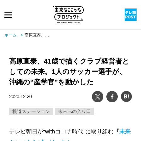
ピックアップ
ホーム
高原直泰、41歳で描くクラブ経営者としての未来。1人のサッカー選手が、沖縄の“産学官”を動かした
twitter
youtube
instagram
rss
高原直泰、41歳で描くクラブ経営者と
しての未来。1人のサッカー選手が、
沖縄の“産学官”を動かした
ツイート
シェア
は
2020.12.20
報道ステーション
未来への入り口
テレビ朝日が“withコロナ時代”に取り組む
『
未来