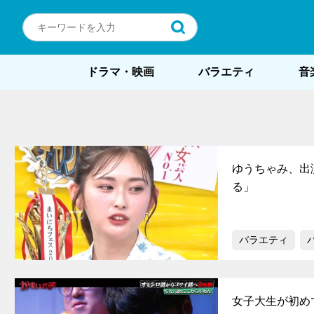
ドラマ・映画
バラエティ
音
ゆうちゃみ、出
る」
バラエティ
女子大生が初め