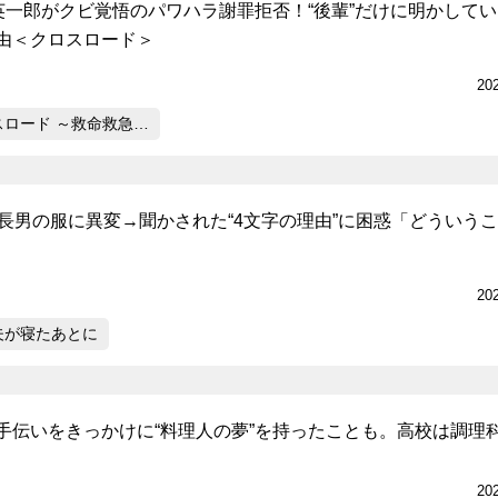
越英一郎がクビ覚悟のパワハラ謝罪拒否！“後輩”だけに明かして
由＜クロスロード＞
20
スロード ～救命救急…
歳長男の服に異変→聞かされた“4文字の理由”に困惑「どういうこ
20
夫が寝たあとに
手伝いをきっかけに“料理人の夢”を持ったことも。高校は調理
20