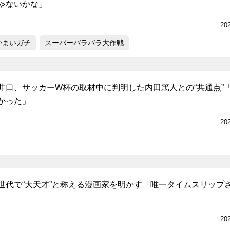
ゃないかな」
20
かまいガチ
スーパーバラバラ大作戦
井口、サッカーW杯の取材中に判明した内田篤人との“共通点”
かった」
20
世代で“大天才”と称える漫画家を明かす「唯一タイムスリップ
20