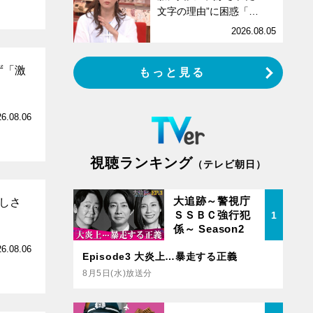
文字の理由”に困惑「…
2026.08.05
ず「激
もっと見る
26.08.06
視聴ランキング
（テレビ朝日）
大追跡～警視庁
しさ
ＳＳＢＣ強行犯
1
係～ Season2
26.08.06
Episode3 大炎上…暴走する正義
8月5日(水)放送分