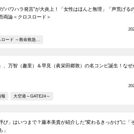
の“パワハラ発言”が大炎上！「女性はほんと無理」「声荒げる
否両論＜クロスロード＞
20
スロード ～救命救急…
』、万智（趣里）＆早見（眞栄田郷敦）の名コンビ誕生！なぜ
20
情報
大空港～GATE24～
呼び」はいつまで？藤本美貴が紹介した“変わるきっかけ”に「
も」