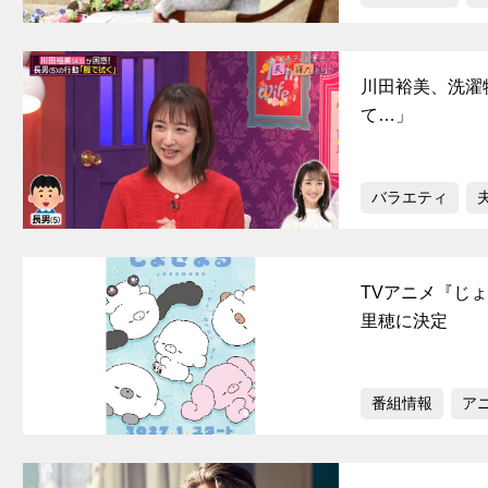
川田裕美、洗濯
て…」
バラエティ
TVアニメ『じ
里穂に決定
番組情報
ア