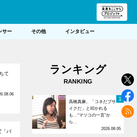
朝POST
ンサー
その他
インタビュー
ランキング
ちて
RANKING
26.08.06
1
高橋真麻、「コネだブサ
イクだ」と叩かれる
も…“マツコの一言”か
ら…
2026.08.05
変「バ