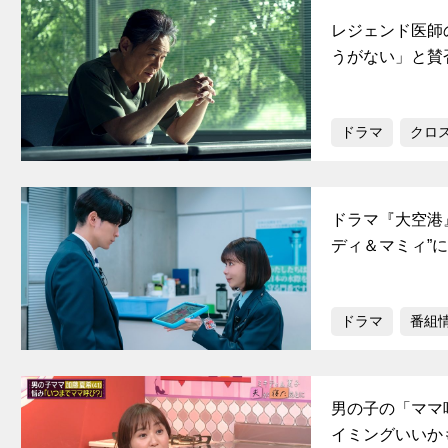
レジェンド医師
うがない」と賛
ドラマ
クロ
ドラマ『大空港
ディ＆マミィ”に
ドラマ
番組
男の子の「ママ
イミングいいか