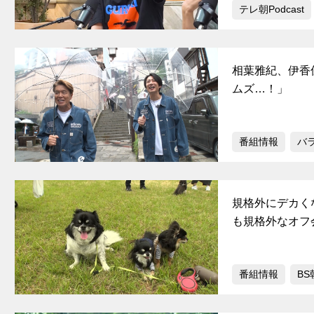
テレ朝Podcast
相葉雅紀、伊香
ムズ…！」
番組情報
バ
規格外にデカく
も規格外なオフ
番組情報
BS