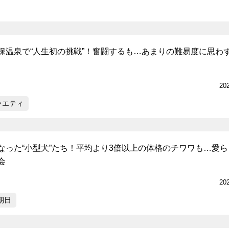
保温泉で“人生初の挑戦”！奮闘するも…あまりの難易度に思わ
20
ラエティ
なった“小型犬”たち！平均より3倍以上の体格のチワワも…愛ら
会
20
朝日