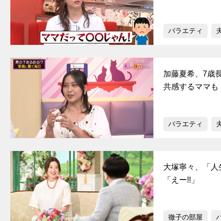
バラエティ
加藤夏希、7歳
共感するママも
バラエティ
大塚寧々、「人
「えー!!」
徹子の部屋