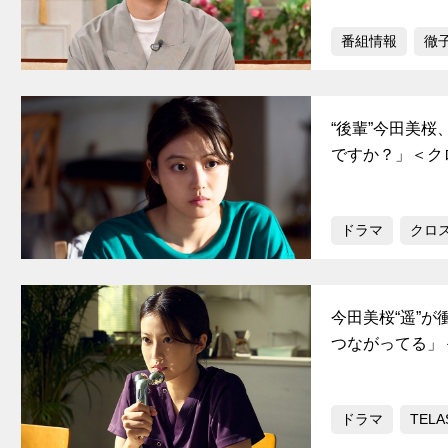
番組情報
徹
“後輩”今田美
ですか？」＜ク
ドラマ
クロ
今田美桜“遥”が
つながってる」
ドラマ
TELA