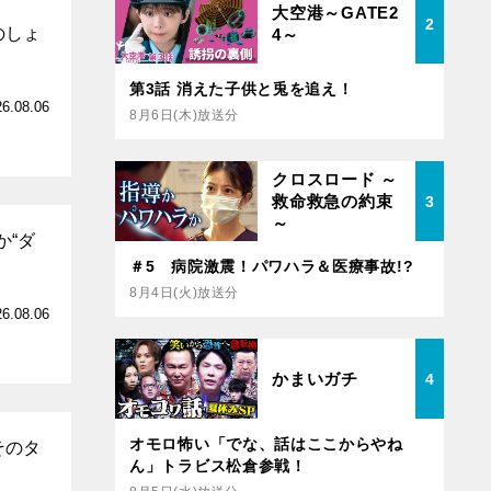
大空港～GATE2
2
のしょ
4～
第3話 消えた子供と兎を追え！
26.08.06
8月6日(木)放送分
クロスロード ～
救命救急の約束
3
～
か“ダ
＃5 病院激震！パワハラ＆医療事故!?
8月4日(火)放送分
26.08.06
かまいガチ
4
オモロ怖い「でな、話はここからやね
そのタ
ん」トラビス松倉参戦！