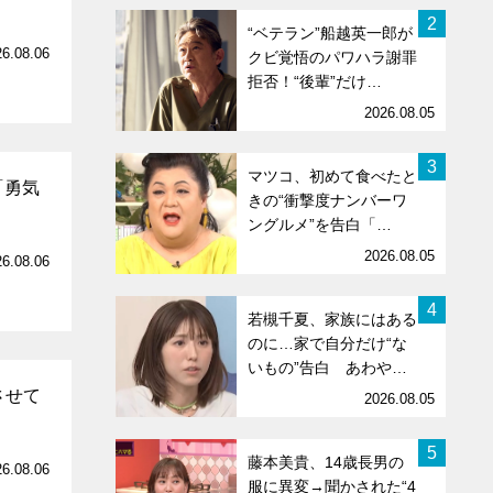
2
“ベテラン”船越英一郎が
26.08.06
クビ覚悟のパワハラ謝罪
拒否！“後輩”だけ…
2026.08.05
3
マツコ、初めて食べたと
「勇気
きの“衝撃度ナンバーワ
ングルメ”を告白「…
2026.08.05
26.08.06
4
若槻千夏、家族にはある
のに…家で自分だけ“な
いもの”告白 あわや…
させて
2026.08.05
5
藤本美貴、14歳長男の
26.08.06
服に異変→聞かされた“4