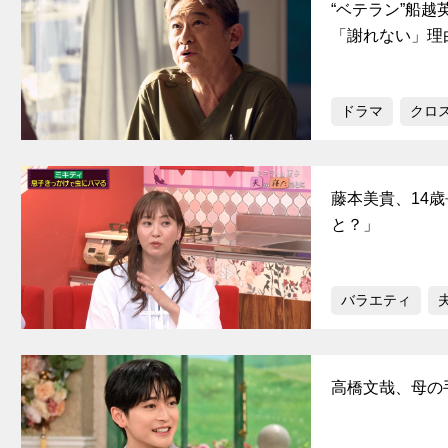
“ベテラン”船
「謝れない」理
ドラマ
クロ
藤本美貴、14
と？」
バラエティ
高橋文哉、母の