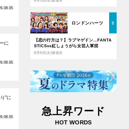
8月5日(水)放送分
26.08.05
ロンドンハーツ
5
【恋の行方は？】ラブマゲドン…FANTA
ーに
STICSvs紅しょうがら女芸人軍団
8月4日(火)放送分
26.08.05
り”に
急上昇ワード
26.08.05
HOT WORDS