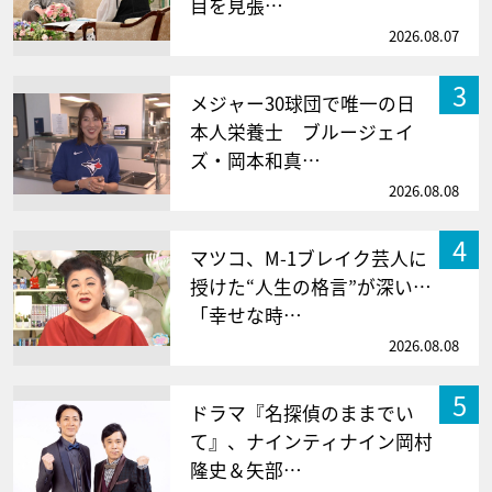
目を見張…
2026.08.07
3
メジャー30球団で唯一の日
本人栄養士 ブルージェイ
ズ・岡本和真…
2026.08.08
4
マツコ、M-1ブレイク芸人に
授けた“人生の格言”が深い…
「幸せな時…
2026.08.08
5
ドラマ『名探偵のままでい
て』、ナインティナイン岡村
隆史＆矢部…