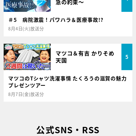
急の約束～
＃5 病院激震！パワハラ＆医療事故!?
8月4日(火)放送分
マツコ＆有吉 かりそめ
5
天国
マツコのTシャツ洗濯事情 たくろうの滋賀の魅力
プレゼンツアー
8月7日(金)放送分
公式SNS・RSS