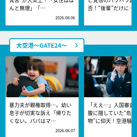
んと無理」「…
否！“後輩”だけに…
2026.08.06
2
大空港～GATE24～
暴力夫が親権取得…。幼い
「ええ…」入国審査
息子が切実な訴え「帰りた
腹に隠していた“危険
くない。パパはマ…
物”に仰天！空港騒
2026.08.07
2