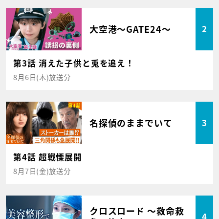
大空港～GATE24～
2
第3話 消えた子供と兎を追え！
8月6日(木)放送分
名探偵のままでいて
3
第4話 超戦慄展開
8月7日(金)放送分
クロスロード ～救命救
4