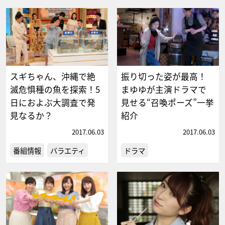
スギちゃん、沖縄で絶
振り切った姿が最高！
滅危惧種の魚を探索！5
まゆゆが主演ドラマで
日におよぶ大調査で発
見せる“召喚ポーズ”一挙
見なるか？
紹介
2017.06.03
2017.06.03
番組情報
バラエティ
ドラマ