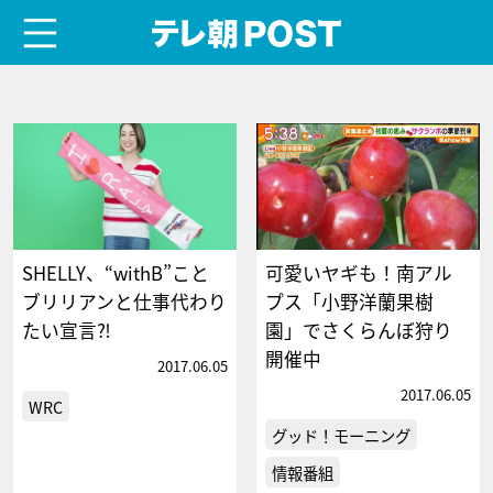
menu
テレ朝POST
SHELLY、“withB”こと
可愛いヤギも！南アル
ブリリアンと仕事代わり
プス「小野洋蘭果樹
たい宣言⁈
園」でさくらんぼ狩り
開催中
2017.06.05
2017.06.05
WRC
グッド！モーニング
情報番組