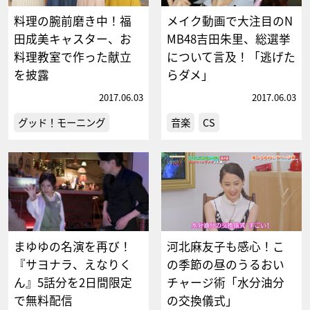
料理の腕前磨き中！福
メイク動画で大注目のN
田成美キャスター、お
MB48吉田朱里、総選挙
料理教室で作った献立
について言及！「逃げた
を披露
らダメ」
2017.06.03
2017.06.03
グッド！モーニング
音楽
CS
まゆゆの名演を再び！
河北麻友子も感心！こ
『サヨナラ、えなりく
の季節の昼のうるおい
ん』5話分を2日間限定
チャージ術「水分油分
で無料配信
の交換儀式」