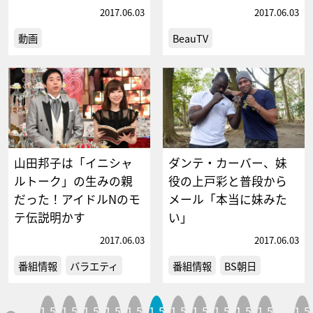
2017.06.03
2017.06.03
動画
BeauTV
山田邦子は「イニシャ
ダンテ・カーバー、妹
ルトーク」の生みの親
役の上戸彩と普段から
だった！アイドルNのモ
メール「本当に妹みた
テ伝説明かす
い」
2017.06.03
2017.06.03
番組情報
バラエティ
番組情報
BS朝日
1,5
1,5
1,5
1,5
1,5
1,5
1,5
1,5
1,5
1,5
1,5
1,5