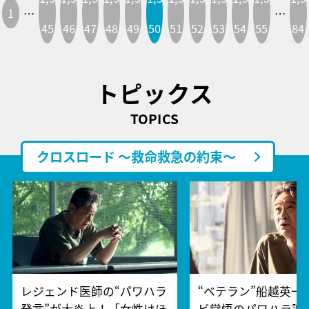
1
…
…
45
46
47
48
49
50
51
52
53
54
55
84
トピックス
TOPICS
クロスロード ～救命救急の約束～
レジェンド医師の“パワハラ
“ベテラン”船越英一
発言”が大炎上！「女性はほ
ビ覚悟のパワハラ謝