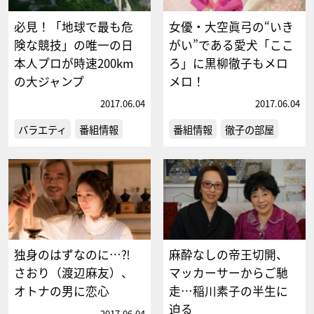
必見！「地球で最も危
女優・大空眞弓の“いき
険な競技」の唯一の日
がい”である愛犬「ここ
本人プロが時速200km
ろ」に黒柳徹子もメロ
の大ジャンプ
メロ！
2017.06.04
2017.06.04
バラエティ
番組情報
番組情報
徹子の部屋
独身のはずなのに…⁈
麻酔なしの帝王切開、
さおり（渡辺麻友）、
マッカーサーからご馳
オトナの男に恋心
走…稲川素子の半生に
迫る
2017.06.04