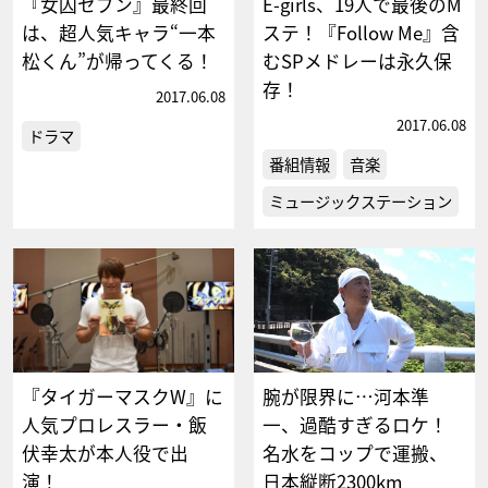
『女囚セブン』最終回
E-girls、19人で最後のM
は、超人気キャラ“一本
ステ！『Follow Me』含
松くん”が帰ってくる！
むSPメドレーは永久保
存！
2017.06.08
2017.06.08
ドラマ
番組情報
音楽
ミュージックステーション
『タイガーマスクW』に
腕が限界に…河本準
人気プロレスラー・飯
一、過酷すぎるロケ！
伏幸太が本人役で出
名水をコップで運搬、
演！
日本縦断2300km