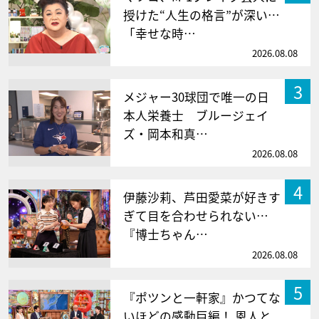
授けた“人生の格言”が深い…
「幸せな時…
2026.08.08
3
メジャー30球団で唯一の日
本人栄養士 ブルージェイ
ズ・岡本和真…
2026.08.08
4
伊藤沙莉、芦田愛菜が好きす
ぎて目を合わせられない…
『博士ちゃん…
2026.08.08
5
『ポツンと一軒家』かつてな
いほどの感動巨編！ 恩人と