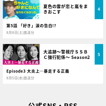
夏色の雲が恋と嵐をま
4
きおこす
第5話 「好き」涙の告白!?
8月8日(土)放送分
大追跡～警視庁ＳＳＢ
5
Ｃ強行犯係～ Season2
Episode3 大炎上…暴走する正義
8月5日(水)放送分
公式SNS・RSS