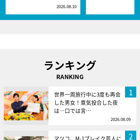
2026.08.10
2
ランキング
RANKING
1
世界一周旅行中に3度も再会
した男女！意気投合した夜
は…口では言…
2026.08.09
2
マツコ、M-1ブレイク芸人に