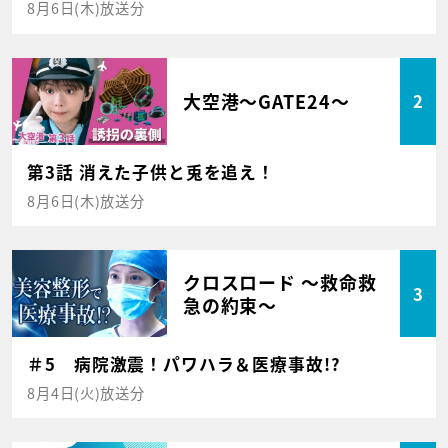
8月6日(木)放送分
大空港～GATE24～
2
第3話 消えた子供と兎を追え！
8月6日(木)放送分
クロスロード ～救命救
3
急の約束～
＃5 病院激震！パワハラ＆医療事故!?
8月4日(火)放送分