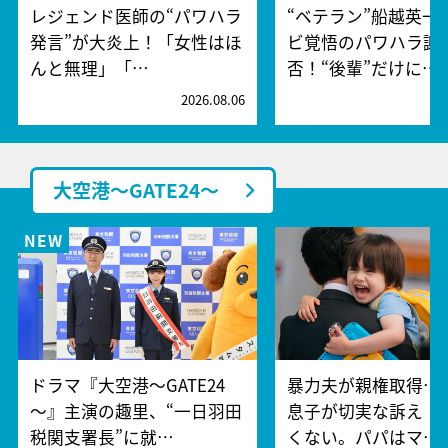
レジェンド医師の“パワハラ
“ベテラン”船越英一
発言”が大炎上！「女性はほ
ビ覚悟のパワハラ謝
んと無理」「…
否！“後輩”だけに…
2026.08.06
2
大空港～GATE24～
ドラマ『大空港～GATE24
暴力夫が親権取得…
～』主演の趣里、“一日羽田
息子が切実な訴え「
税関支署長”に就…
くない。パパはマ…