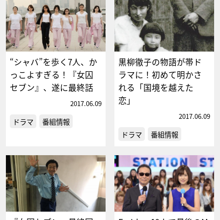
“シャバ”を歩く7人、か
黒柳徹子の物語が帯ド
っこよすぎる！『女囚
ラマに！初めて明かさ
セブン』、遂に最終話
れる「国境を越えた
恋」
2017.06.09
2017.06.09
ドラマ
番組情報
ドラマ
番組情報