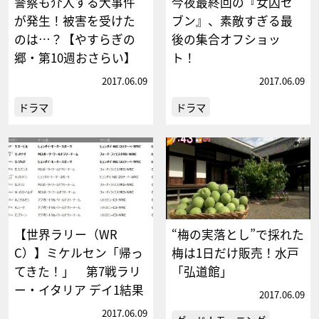
警察も介入する大事件
今夜最終回の『女囚セ
が発生！被害を受けた
ブン』、素敵すぎる最
のは…？【やすらぎの
後の集合オフショッ
郷・第10週おさらい】
ト！
2017.06.09
2017.06.09
ドラマ
ドラマ
【世界ラリー（WR
“梅の実落とし”で採れた
C）】ミケルセン「帰っ
梅は1日だけ販売！水戸
てきた！」 第7戦ラリ
「弘道館」
ー・イタリア デイ1結果
2017.06.09
2017.06.09