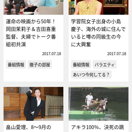
運命の映画から50年！
学習院女子出身の小島
岡田茉莉子＆吉田喜重
慶子、海外の城に住んで
監督、夫婦でトーク番
いると噂の同級生の今
組初共演
に大興奮
2017.07.18
2017.07.18
番組情報
徹子の部屋
番組情報
バラエティ
あいつ今何してる？
畠山愛理、8～9月の
アキラ100％、決死の跳