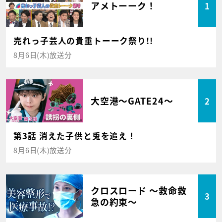
アメトーーク！
1
売れっ子芸人の貴重トーーク祭り!!
8月6日(木)放送分
大空港～GATE24～
2
第3話 消えた子供と兎を追え！
8月6日(木)放送分
クロスロード ～救命救
3
急の約束～