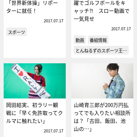
「世界新体操」リポー
躍でゴルフボールをキ
ターに就任！
ャッチ⁈ スロー動画で
一気見せ
2017.07.17
2017.07.17
スポーツ
動画
番組情報
とんねるずのスポーツ王…
岡田結実、初ラリー観
山崎育三郎が200万円払
戦に「早く免許取ってク
ってでも入りたい相談所
ルマに触れたい」
は？「古田、飯田、池
山の…」
2017.07.17