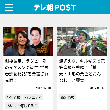
menu
テレ朝POST
棚橋弘至、ラグビー部
渡辺えり、キルギスで花
のイケメン同級生に“青
笠音頭を熱唱！「地
春恋愛秘話”を暴露され
元・山形の景色とおん
赤面！
なじ」と興奮
2017.07.18
2017.07.18
番組情報
バラエティ
番組情報
あいつ今何してる？