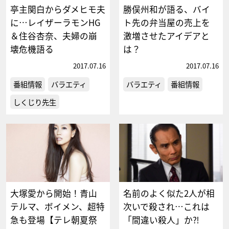
亭主関白からダメヒモ夫
勝俣州和が語る、バイ
に…レイザーラモンHG
ト先の弁当屋の売上を
＆住谷杏奈、夫婦の崩
激増させたアイデアと
壊危機語る
は？
2017.07.16
2017.07.16
番組情報
バラエティ
バラエティ
番組情報
しくじり先生
大塚愛から開始！青山
名前のよく似た2人が相
テルマ、ボイメン、超特
次いで殺され…これは
急も登場【テレ朝夏祭
「間違い殺人」か⁈