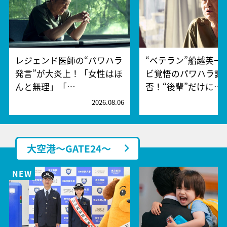
レジェンド医師の“パワハラ
“ベテラン”船越英一
発言”が大炎上！「女性はほ
ビ覚悟のパワハラ謝
んと無理」「…
否！“後輩”だけに…
2026.08.06
2
大空港～GATE24～