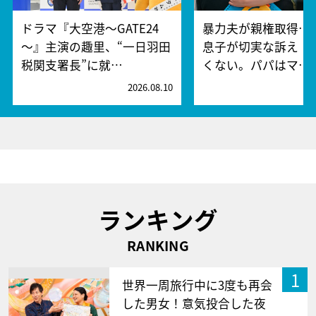
ドラマ『大空港～GATE24
暴力夫が親権取得…
～』主演の趣里、“一日羽田
息子が切実な訴え「
税関支署長”に就…
くない。パパはマ…
2026.08.10
2
ランキング
RANKING
1
世界一周旅行中に3度も再会
した男女！意気投合した夜