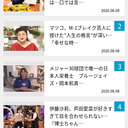
は…口では言…
2026.08.09
2
マツコ、M-1ブレイク芸人に
授けた“人生の格言”が深い…
「幸せな時…
2026.08.08
3
メジャー30球団で唯一の日
本人栄養士 ブルージェイ
ズ・岡本和真…
2026.08.08
4
伊藤沙莉、芦田愛菜が好きす
ぎて目を合わせられない…
『博士ちゃん…