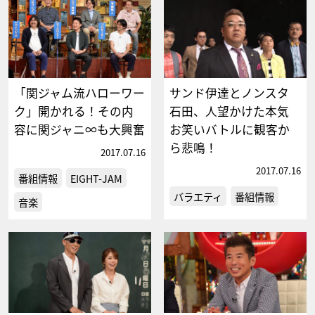
「関ジャム流ハローワー
サンド伊達とノンスタ
ク」開かれる！その内
石田、人望かけた本気
容に関ジャニ∞も大興奮
お笑いバトルに観客か
ら悲鳴！
2017.07.16
2017.07.16
番組情報
EIGHT-JAM
バラエティ
番組情報
音楽