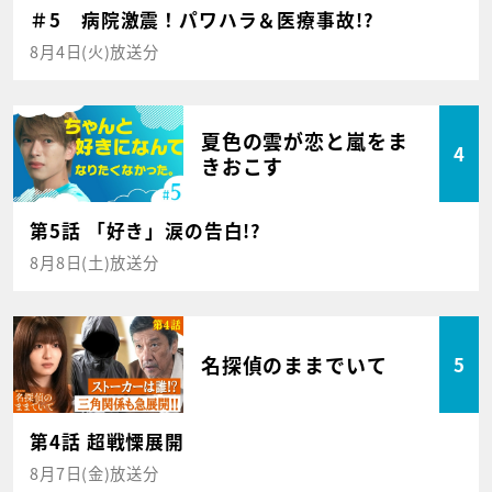
＃5 病院激震！パワハラ＆医療事故!?
8月4日(火)放送分
夏色の雲が恋と嵐をま
4
きおこす
第5話 「好き」涙の告白!?
8月8日(土)放送分
名探偵のままでいて
5
第4話 超戦慄展開
8月7日(金)放送分