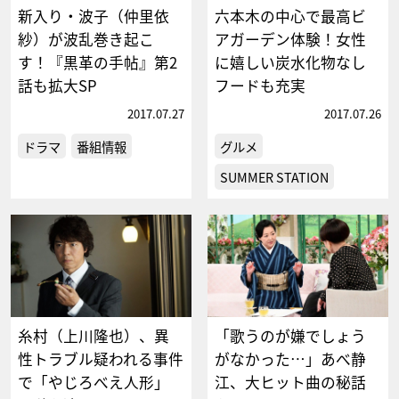
新入り・波子（仲里依
六本木の中心で最高ビ
紗）が波乱巻き起こ
アガーデン体験！女性
す！『黒革の手帖』第2
に嬉しい炭水化物なし
話も拡大SP
フードも充実
2017.07.27
2017.07.26
ドラマ
番組情報
グルメ
SUMMER STATION
糸村（上川隆也）、異
「歌うのが嫌でしょう
性トラブル疑われる事件
がなかった…」あべ静
で「やじろべえ人形」
江、大ヒット曲の秘話