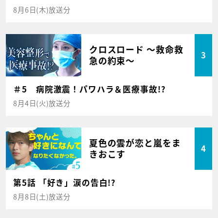
8月6日(木)放送分
クロスロード ～救命救
3
急の約束～
＃5 病院激震！パワハラ＆医療事故!?
8月4日(火)放送分
夏色の雲が恋と嵐をま
4
きおこす
第5話 「好き」涙の告白!?
8月8日(土)放送分