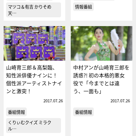
マツコ＆有吉 かりそめ
情報番組
天…
山崎育三郎＆高梨臨、
中村アンが山崎育三郎を
知性派俳優ナインに！
誘惑?! 初の本格的悪女
個性派アーティストナイ
役で「今までとは違
ンと激突！
う、一面も」
2017.07.26
2017.07.26
番組情報
番組情報
くりぃむクイズ ミラク
ル…