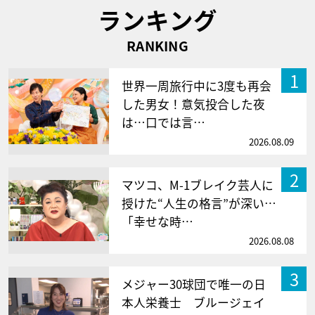
ランキング
RANKING
1
世界一周旅行中に3度も再会
した男女！意気投合した夜
は…口では言…
2026.08.09
2
マツコ、M-1ブレイク芸人に
授けた“人生の格言”が深い…
「幸せな時…
2026.08.08
3
メジャー30球団で唯一の日
本人栄養士 ブルージェイ