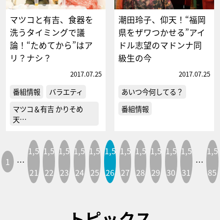
マツコと有吉、食器を
潮田玲子、仰天！“福岡
洗うタイミングで議
県をザワつかせる”アイ
論！“ためてから”はア
ドル志望のマドンナ同
リ？ナシ？
級生の今
2017.07.25
2017.07.25
番組情報
バラエティ
あいつ今何してる？
マツコ＆有吉 かりそめ
番組情報
天…
1,5
1,5
1,5
1,5
1,5
1,5
1,5
1,5
1,5
1,5
1,5
1,5
1
…
…
21
22
23
24
25
26
27
28
29
30
31
85
トピックス