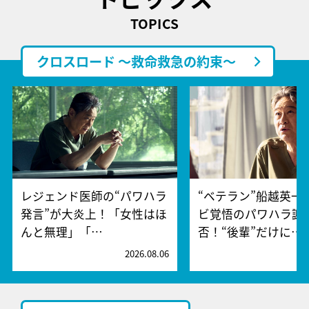
TOPICS
クロスロード ～救命救急の約束～
レジェンド医師の“パワハラ
“ベテラン”船越英一
発言”が大炎上！「女性はほ
ビ覚悟のパワハラ謝
んと無理」「…
否！“後輩”だけに…
2026.08.06
2