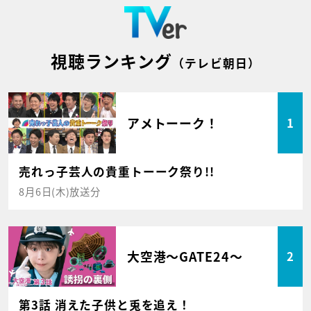
視聴ランキング
（テレビ朝日）
アメトーーク！
1
売れっ子芸人の貴重トーーク祭り!!
8月6日(木)放送分
大空港～GATE24～
2
第3話 消えた子供と兎を追え！