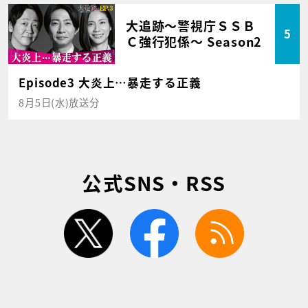
大追跡～警視庁ＳＳＢ
5
Ｃ強行犯係～ Season2
Episode3 大炎上…暴走する正義
8月5日(水)放送分
公式SNS・RSS
twitter
facebook
rss