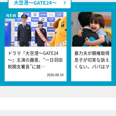
大空港～GATE24～
ドラマ『大空港～GATE24
暴力夫が親権取得…
～』主演の趣里、“一日羽田
息子が切実な訴え「
税関支署長”に就…
くない。パパはマ…
2026.08.10
2