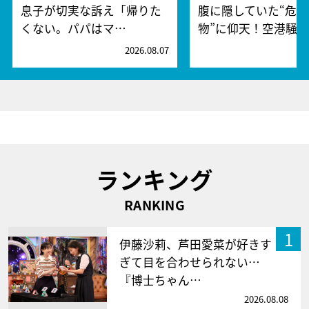
息子が切実な訴え「帰りた
腹に隠していた“危険
くない。パパはマ…
物”に仰天！空港騒
2026.08.07
2
ランキング
RANKING
1
伊藤沙莉、芦田愛菜が好きす
ぎて目を合わせられない…
『博士ちゃん…
2026.08.08