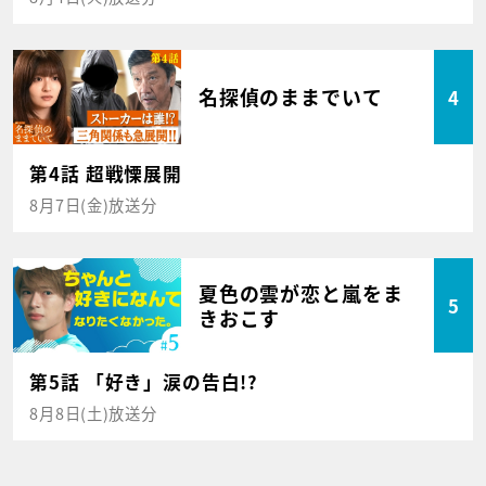
名探偵のままでいて
4
第4話 超戦慄展開
8月7日(金)放送分
夏色の雲が恋と嵐をま
5
きおこす
第5話 「好き」涙の告白!?
8月8日(土)放送分