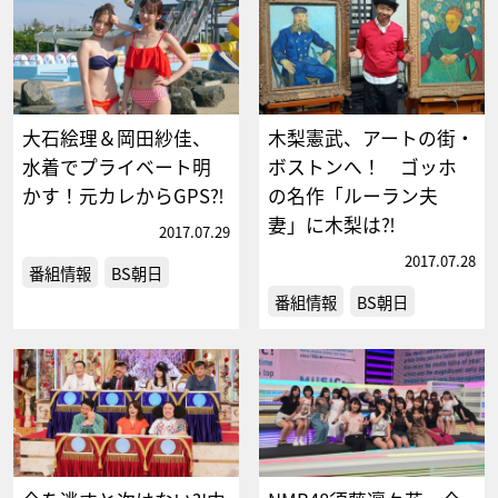
大石絵理＆岡田紗佳、
木梨憲武、アートの街・
水着でプライベート明
ボストンへ！ ゴッホ
かす！元カレからGPS⁈
の名作「ルーラン夫
妻」に木梨は⁈
2017.07.29
2017.07.28
番組情報
BS朝日
番組情報
BS朝日