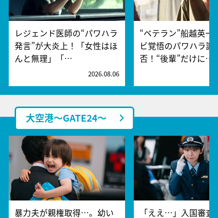
レジェンド医師の“パワハラ
“ベテラン”船越英一
発言”が大炎上！「女性はほ
ビ覚悟のパワハラ謝
んと無理」「…
否！“後輩”だけに…
2026.08.06
2
大空港～GATE24～
暴力夫が親権取得…。幼い
「ええ…」入国審査