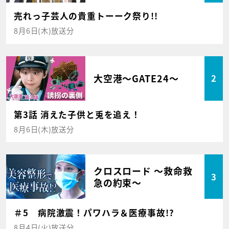
売れっ子芸人の貴重トーーク祭り!!
8月6日(木)放送分
大空港～GATE24～
2
第3話 消えた子供と兎を追え！
8月6日(木)放送分
クロスロード ～救命救
3
急の約束～
＃5 病院激震！パワハラ＆医療事故!?
8月4日(火)放送分