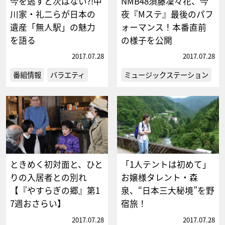
今を逃すと次はない?!中
NMB48須藤凜々花、今
川家・礼二らが日本の
夜『Mステ』最後のパフ
遺産「無人駅」の魅力
ォーマンス！本番直前
を語る
の様子を公開
2017.07.28
2017.07.28
番組情報
バラエティ
ミュージックステーション
ときめく初対面と、ひと
「1人テントは初めて」
りの入居者との別れ
お嬢様タレント・森
【『やすらぎの郷』第1
泉、“日本三大秘境”を野
7週おさらい】
宿旅！
2017.07.28
2017.07.28