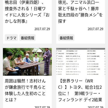
鴨志田（伊東四朗）、
徳光、アニマル浜口一
捜査外される！日曜ワ
家と千駄ヶ谷へ！藤井
イドに人気シリーズ『お
聡太四段の“勝負メシ”を
かしな刑事』
探す
2017.07.29
2017.07.29
ドラマ
番組情報
番組情報
周囲は騒然！志村けん
【世界ラリー（WR
が鎌倉旅行で千鳥らと
C）】トヨタ、総合1位2
体験した人生初のこと
位に！ 第9戦ラリー・
とは？
フィンランド デイ2結果
2017.07.29
2017.07.29