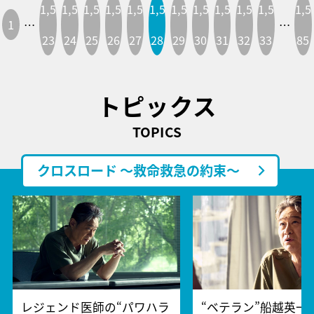
1,5
1,5
1,5
1,5
1,5
1,5
1,5
1,5
1,5
1,5
1,5
1,5
1
…
…
23
24
25
26
27
28
29
30
31
32
33
85
トピックス
TOPICS
クロスロード ～救命救急の約束～
レジェンド医師の“パワハラ
“ベテラン”船越英一