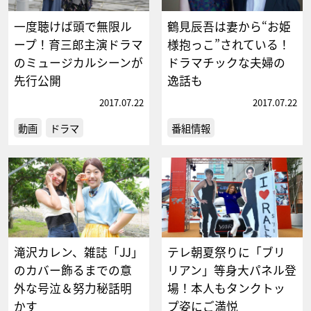
一度聴けば頭で無限ル
鶴見辰吾は妻から“お姫
ープ！育三郎主演ドラマ
様抱っこ”されている！
のミュージカルシーンが
ドラマチックな夫婦の
先行公開
逸話も
2017.07.22
2017.07.22
動画
ドラマ
番組情報
滝沢カレン、雑誌「JJ」
テレ朝夏祭りに「ブリ
のカバー飾るまでの意
リアン」等身大パネル登
外な号泣＆努力秘話明
場！本人もタンクトッ
かす
プ姿にご満悦