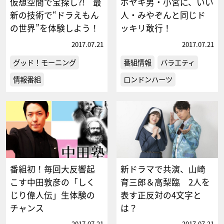
仮想空間で宝探し?! 最
ボヤキ男・小宮に、いい
新の技術で“ドラえもん
人・みやぞんと同じド
の世界”を体験しよう！
ッキリ敢行！
2017.07.21
2017.07.21
グッド！モーニング
番組情報
バラエティ
情報番組
ロンドンハーツ
番組初！毎回大反響起
新ドラマで共演、山崎
こす中田敦彦の「しく
育三郎＆高梨臨 2人を
じり偉人伝」生体験の
表す正反対の4文字と
チャンス
は？
2017.07.21
2017.07.21