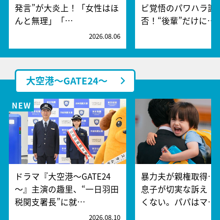
発言”が大炎上！「女性はほ
ビ覚悟のパワハラ謝
んと無理」「…
否！“後輩”だけに…
2026.08.06
2
大空港～GATE24～
ドラマ『大空港～GATE24
暴力夫が親権取得…
～』主演の趣里、“一日羽田
息子が切実な訴え「
税関支署長”に就…
くない。パパはマ…
2026.08.10
2