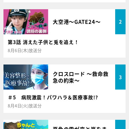
大空港～GATE24～
2
第3話 消えた子供と兎を追え！
8月6日(木)放送分
クロスロード ～救命救
3
急の約束～
＃5 病院激震！パワハラ＆医療事故!?
8月4日(火)放送分
夏色の雲が恋と嵐をま