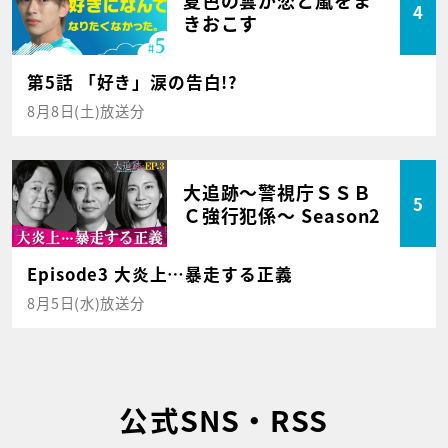
4
きおこす
第5話 「好き」涙の告白!?
8月8日(土)放送分
大追跡～警視庁ＳＳＢ
5
Ｃ強行犯係～ Season2
Episode3 大炎上…暴走する正義
8月5日(水)放送分
公式SNS・RSS