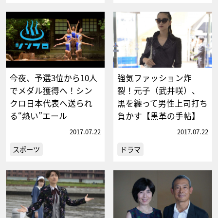
今夜、予選3位から10人
強気ファッション炸
でメダル獲得へ！シン
裂！元子（武井咲）、
クロ日本代表へ送られ
黒を纏って男性上司打ち
る“熱い”エール
負かす【黒革の手帖】
2017.07.22
2017.07.22
スポーツ
ドラマ