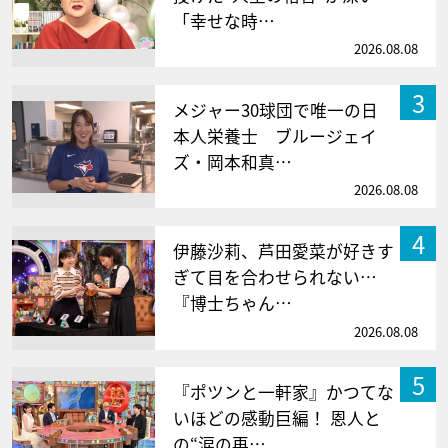
「幸せな時…
2026.08.08
3
メジャー30球団で唯一の日
本人栄養士 ブルージェイ
ズ・岡本和真…
2026.08.08
4
伊藤沙莉、芦田愛菜が好きす
ぎて目を合わせられない…
『博士ちゃん…
2026.08.08
5
『ポツンと一軒家』かつてな
いほどの感動巨編！ 恩人と
の“涙の再…