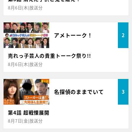
8月6日(木)放送分
アメトーーク！
2
売れっ子芸人の貴重トーーク祭り!!
8月6日(木)放送分
名探偵のままでいて
3
第4話 超戦慄展開
8月7日(金)放送分