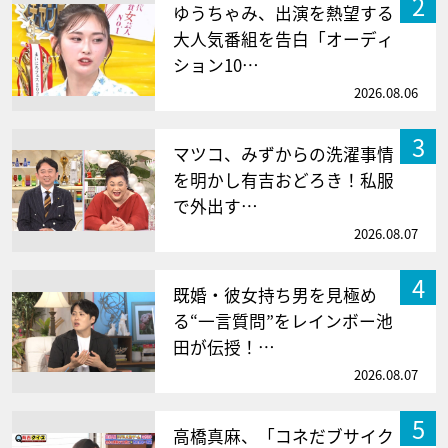
2
ゆうちゃみ、出演を熱望する
大人気番組を告白「オーディ
ション10…
2026.08.06
3
マツコ、みずからの洗濯事情
を明かし有吉おどろき！私服
で外出す…
2026.08.07
4
既婚・彼女持ち男を見極め
る“一言質問”をレインボー池
田が伝授！…
2026.08.07
5
高橋真麻、「コネだブサイク