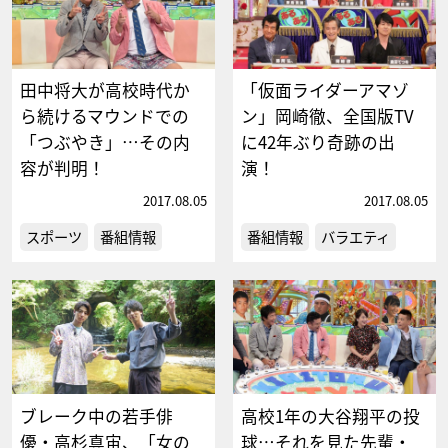
田中将大が高校時代か
「仮面ライダーアマゾ
ら続けるマウンドでの
ン」岡崎徹、全国版TV
「つぶやき」…その内
に42年ぶり奇跡の出
容が判明！
演！
2017.08.05
2017.08.05
スポーツ
番組情報
番組情報
バラエティ
ブレーク中の若手俳
高校1年の大谷翔平の投
優・高杉真宙、「女の
球…それを見た先輩・