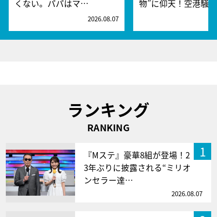
くない。パパはマ…
物”に仰天！空港騒
2026.08.07
2
ランキング
RANKING
1
『Mステ』豪華8組が登場！2
3年ぶりに披露される“ミリオ
ンセラー達…
2026.08.07