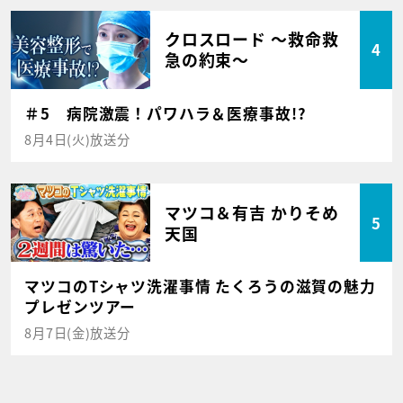
クロスロード ～救命救
4
急の約束～
＃5 病院激震！パワハラ＆医療事故!?
8月4日(火)放送分
マツコ＆有吉 かりそめ
5
天国
マツコのTシャツ洗濯事情 たくろうの滋賀の魅力
プレゼンツアー
8月7日(金)放送分