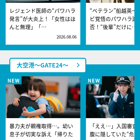
レジェンド医師の“パワハラ
“ベテラン”船越英一
発言”が大炎上！「女性はほ
ビ覚悟のパワハラ謝
んと無理」「…
否！“後輩”だけに…
2026.08.06
2
大空港～GATE24～
暴力夫が親権取得…。幼い
「ええ…」入国審査
息子が切実な訴え「帰りた
腹に隠していた“危険