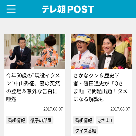
menu
テレ朝POST
今年50歳の“現役イクメ
さかなクン＆歴史学
ン”中山秀征、妻の突然
者・磯田道史が『Qさ
の登場＆意外な告白に
ま!!』で問題出題！タメ
唖然…
になる解説も
2017.08.07
2017.08.07
番組情報
徹子の部屋
番組情報
Qさま!!
クイズ番組