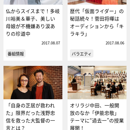
仏からスイスまで！多岐
歴代「仮面ライダー」の
川裕美＆華子、美しい
秘話続々！菅田将暉は
母娘が不機嫌あり涙あ
オーディションから「キ
りの珍道中
ラキラ」
2017.08.07
2017.08.06
番組情報
バラエティ
「自身の芝居が救われ
オリラジ中田、一般開
た」限界だった浅野忠
放のなか「伊能忠敬」
信を救った大監督の一
テーマに“過去一”の授業
言とは？
展開！