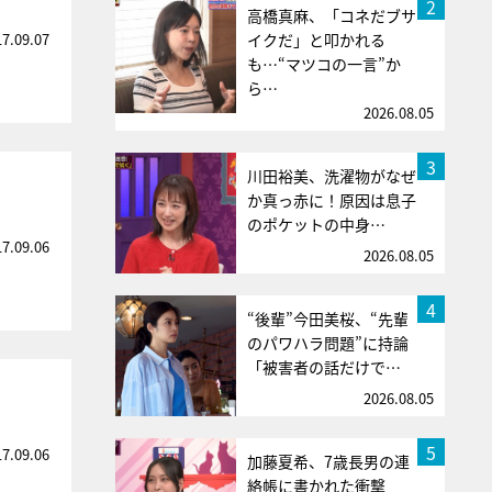
2
高橋真麻、「コネだブサ
17.09.07
イクだ」と叩かれる
も…“マツコの一言”か
ら…
2026.08.05
3
川田裕美、洗濯物がなぜ
か真っ赤に！原因は息子
のポケットの中身…
17.09.06
2026.08.05
4
“後輩”今田美桜、“先輩
のパワハラ問題”に持論
「被害者の話だけで…
2026.08.05
5
17.09.06
加藤夏希、7歳長男の連
絡帳に書かれた衝撃