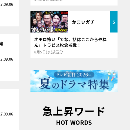
17.09.06
かまいガチ
5
オモロ怖い「でな、話はここからやね
発
ん」トラビス松倉参戦！
8月5日(水)放送分
17.09.06
急上昇ワード
17.09.06
HOT WORDS