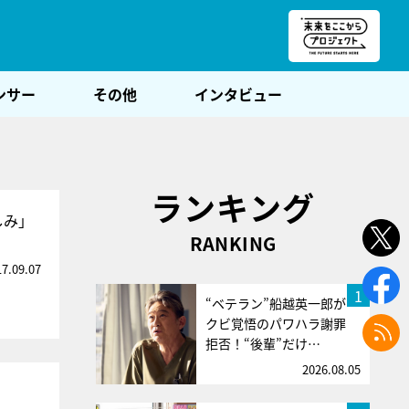
朝POST
ンサー
その他
インタビュー
ランキング
しみ」
RANKING
17.09.07
1
“ベテラン”船越英一郎が
クビ覚悟のパワハラ謝罪
拒否！“後輩”だけ…
2026.08.05