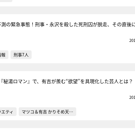
不測の緊急事態！刑事・永沢を殺した死刑囚が脱走、その直後
20
情報
刑事7人
『秘湯ロマン』で、有吉が羨む“欲望”を具現化した芸人とは？
20
ラエティ
マツコ＆有吉 かりそめ天…