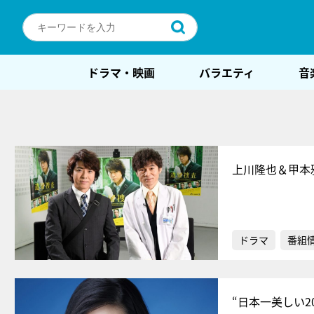
ドラマ・映画
バラエティ
音
上川隆也＆甲本
ドラマ
番組
“日本一美しい