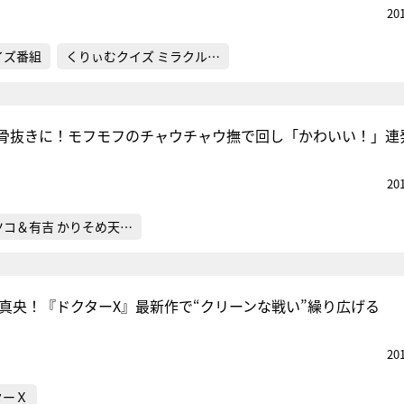
20
イズ番組
くりぃむクイズ ミラクル…
骨抜きに！モフモフのチャウチャウ撫で回し「かわいい！」連
20
ツコ＆有吉 かりそめ天…
地真央！『ドクターX』最新作で“クリーンな戦い”繰り広げる
20
ターＸ