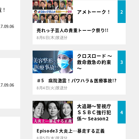
戦！
アメトーーク！
2
17.09.06
売れっ子芸人の貴重トーーク祭り!!
8月6日(木)放送分
クロスロード ～
救命救急の約束
3
～
＃5 病院激震！パワハラ＆医療事故!?
17.09.06
8月4日(火)放送分
大追跡～警視庁
ＳＳＢＣ強行犯
4
係～ Season2
Episode3 大炎上…暴走する正義
8月5日(水)放送分