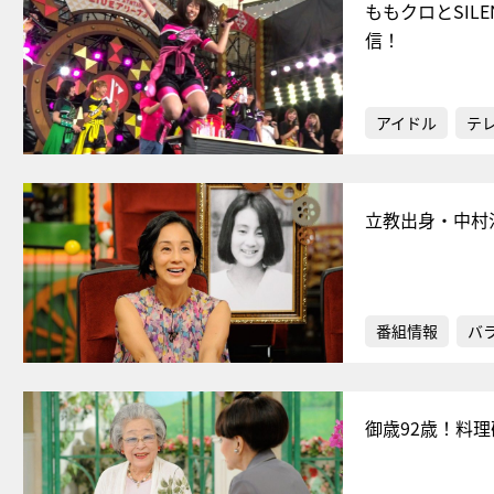
ももクロとSIL
信！
アイドル
テ
立教出身・中村
番組情報
バ
御歳92歳！料