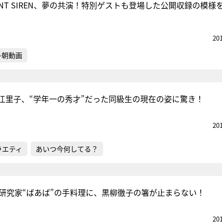
ENT SIREN、夢の共演！特別ゲストも登場した公開収録の模様
20
レ朝動画
江里子、“学年一の秀才”だった同級生の現在の姿に驚き！
20
ラエティ
あいつ今何してる？
理研究家“ばあば”の手料理に、黒柳徹子の箸が止まらない！
20