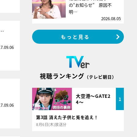
の“お知らせ” 原因不
明…
2026.08.05
…
もっと見る
17.09.06
視聴ランキング
（テレビ朝日）
大空港～GATE2
1
4～
17.09.06
第3話 消えた子供と兎を追え！
8月6日(木)放送分