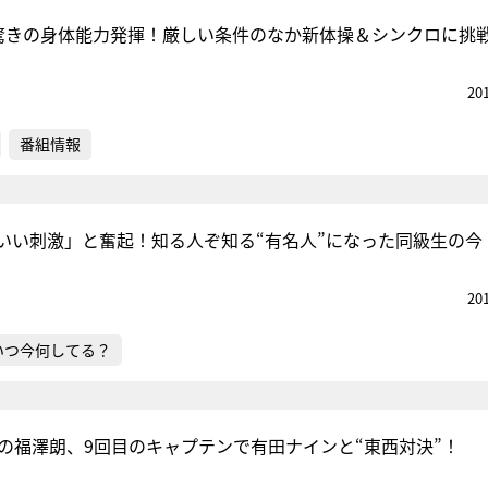
、驚きの身体能力発揮！厳しい条件のなか新体操＆シンクロに挑
20
番組情報
いい刺激」と奮起！知る人ぞ知る“有名人”になった同級生の今
20
いつ今何してる？
敗の福澤朗、9回目のキャプテンで有田ナインと“東西対決”！