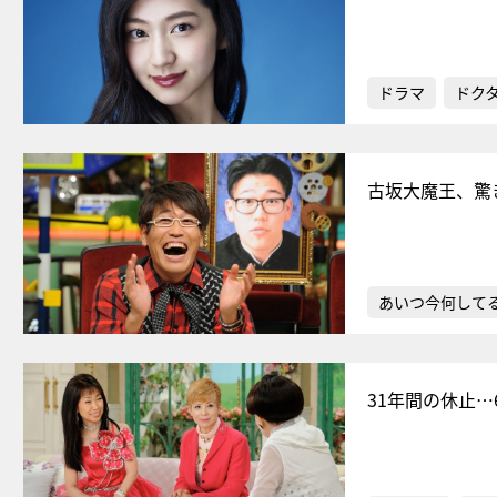
ドラマ
ドク
古坂大魔王、驚
あいつ今何して
31年間の休止…