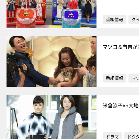
番組情報
ク
マツコ＆有吉が
番組情報
マ
米倉涼子VS大
ドラマ
ドク