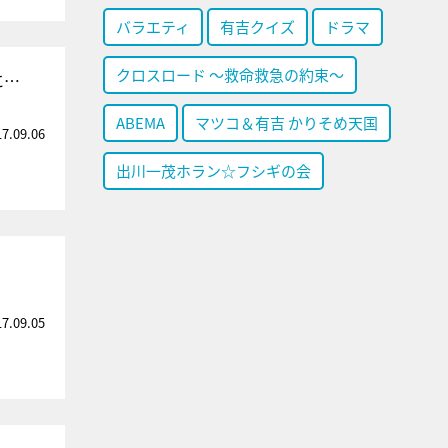
バラエティ
有吉クイズ
ドラマ
クロスロード ～救命救急の約束～
に…
ABEMA
マツコ＆有吉 かりそめ天国
17.09.06
出川一茂ホラン☆フシギの会
17.09.05