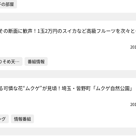
子の部屋
その断面に歓声！1玉2万円のスイカなど高級フルーツを次々と
20
りそめ天…
番組情報
る可憐な花“ムクゲ”が見頃！埼玉・皆野町「ムクゲ自然公園」
20
ング
情報番組