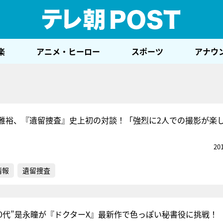
テレ
楽
アニメ・ヒーロー
スポーツ
アナウ
雅裕、『遺留捜査』史上初の対談！「強烈に2人での撮影が楽
20
情報
遺留捜査
20代”是永瞳が『ドクターX』最新作で色っぽい秘書役に挑戦！