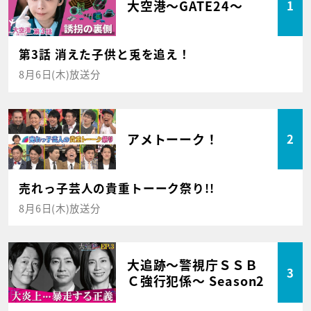
大空港～GATE24～
1
第3話 消えた子供と兎を追え！
8月6日(木)放送分
アメトーーク！
2
売れっ子芸人の貴重トーーク祭り!!
8月6日(木)放送分
大追跡～警視庁ＳＳＢ
3
Ｃ強行犯係～ Season2