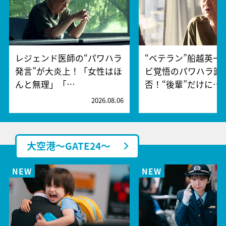
レジェンド医師の“パワハラ
“ベテラン”船越英一
発言”が大炎上！「女性はほ
ビ覚悟のパワハラ謝
んと無理」「…
否！“後輩”だけに…
2026.08.06
2
大空港～GATE24～