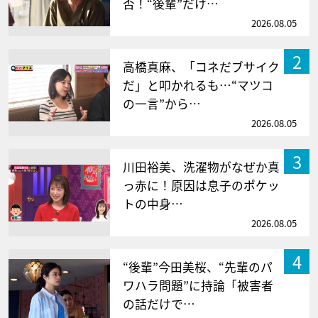
否！“後輩”だけ…
2026.08.05
2
高橋真麻、「コネだブサイク
だ」と叩かれるも…“マツコ
の一言”から…
2026.08.05
3
川田裕美、洗濯物がなぜか真
っ赤に！原因は息子のポケッ
トの中身…
2026.08.05
4
“後輩”今田美桜、“先輩のパ
ワハラ問題”に持論「被害者
の話だけで…