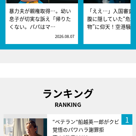
暴力夫が親権取得…。幼い
「ええ…」入国審査
息子が切実な訴え「帰りた
腹に隠していた“危険
くない。パパはマ…
物”に仰天！空港騒
2026.08.07
2
ランキング
RANKING
1
“ベテラン”船越英一郎がクビ
覚悟のパワハラ謝罪拒