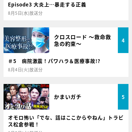
Episode3 大炎上…暴走する正義
8月5日(水)放送分
クロスロード ～救命救
4
急の約束～
＃5 病院激震！パワハラ＆医療事故!?
8月4日(火)放送分
かまいガチ
5
オモロ怖い「でな、話はここからやねん」トラビ
ス松倉参戦！