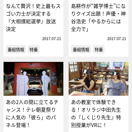
なんて贅沢！史上最もス
島耕作が“雑学博士”にな
ゴい力士が決定する
りクイズ出題！声優・神
『大相撲総選挙』放送
谷浩史「やるからには
決定
全力で」
2017.07.21
2017.07.21
番組情報
特番
番組情報
特番
あの2人の間に立てるチ
あの教室で体験でき
ャンス！テレ朝夏祭り
る！オリラジ中田先生
に人気の「彼ら」のパ
の『しくじり先生』特
ネル登場！
別授業がVRに！