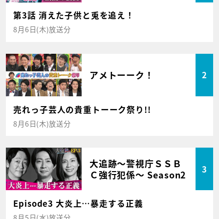
第3話 消えた子供と兎を追え！
8月6日(木)放送分
アメトーーク！
2
売れっ子芸人の貴重トーーク祭り!!
8月6日(木)放送分
大追跡～警視庁ＳＳＢ
3
Ｃ強行犯係～ Season2
Episode3 大炎上…暴走する正義
8月5日(水)放送分