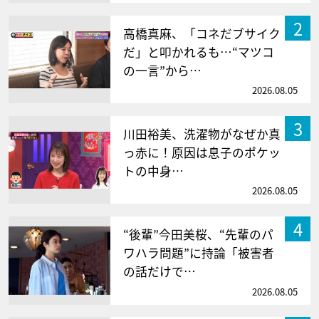
2
高橋真麻、「コネだブサイク
だ」と叩かれるも…“マツコ
の一言”から…
2026.08.05
3
川田裕美、洗濯物がなぜか真
っ赤に！原因は息子のポケッ
トの中身…
2026.08.05
4
“後輩”今田美桜、“先輩のパ
ワハラ問題”に持論「被害者
の話だけで…
2026.08.05