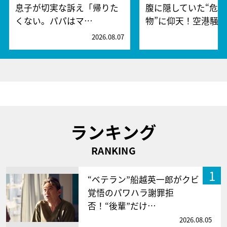
息子が切実な訴え「帰りた
腹に隠していた“危険
くない。パパはマ…
物”に仰天！空港騒
2026.08.07
2
ランキング
RANKING
1
“ベテラン”船越英一郎がクビ
覚悟のパワハラ謝罪拒
否！“後輩”だけ…
2026.08.05