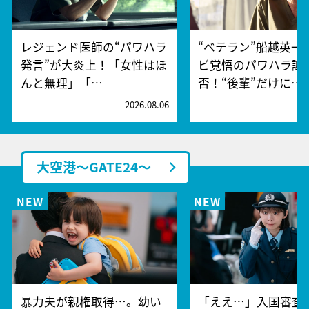
レジェンド医師の“パワハラ
“ベテラン”船越英一
発言”が大炎上！「女性はほ
ビ覚悟のパワハラ謝
んと無理」「…
否！“後輩”だけに…
2026.08.06
2
大空港～GATE24～
暴力夫が親権取得…。幼い
「ええ…」入国審査