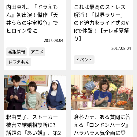
内田真礼、『ドラえも
これは最高のストレス
ん』初出演！傑作『天
解消！「世界ラリー」
井うらの宇宙戦争』で
のド迫力をライド式のV
ヒロイン役に
Rで体験！【テレ朝夏祭
り】
2017.08.04
2017.08.04
番組情報
アニメ
イベント
ドラえもん
釈由美子、ストーカー
倉科カナ、ある質問に答
被害で結婚相談所に⁈
える『ロンドンハーツ』
話題の『あい婚』、第2
ハラハラ人気企画に登