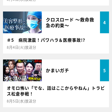
クロスロード ～救命救
4
急の約束～
＃5 病院激震！パワハラ＆医療事故!?
8月4日(火)放送分
かまいガチ
5
オモロ怖い「でな、話はここからやねん」トラビ
ス松倉参戦！
8月5日(水)放送分