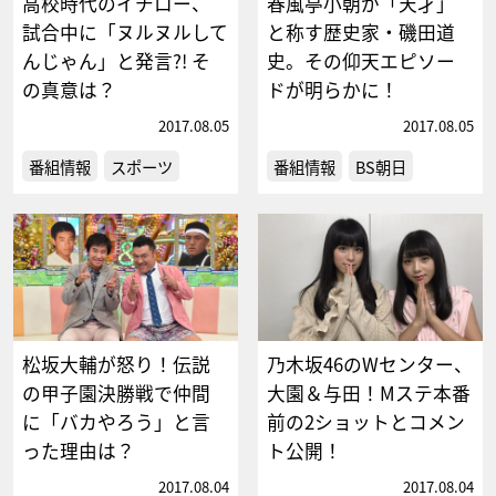
高校時代のイチロー、
春風亭小朝が「天才」
試合中に「ヌルヌルして
と称す歴史家・磯田道
んじゃん」と発言?! そ
史。その仰天エピソー
の真意は？
ドが明らかに！
2017.08.05
2017.08.05
番組情報
スポーツ
番組情報
BS朝日
松坂大輔が怒り！伝説
乃木坂46のWセンター、
の甲子園決勝戦で仲間
大園＆与田！Mステ本番
に「バカやろう」と言
前の2ショットとコメン
った理由は？
ト公開！
2017.08.04
2017.08.04