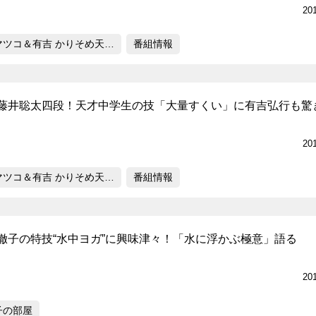
20
マツコ＆有吉 かりそめ天…
番組情報
藤井聡太四段！天才中学生の技「大量すくい」に有吉弘行も驚
20
マツコ＆有吉 かりそめ天…
番組情報
徹子の特技“水中ヨガ”に興味津々！「水に浮かぶ極意」語る
20
子の部屋