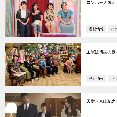
ロンハー人気企
番組情報
バ
主演は初恋の彼
番組情報
バ
天樹（東山紀之