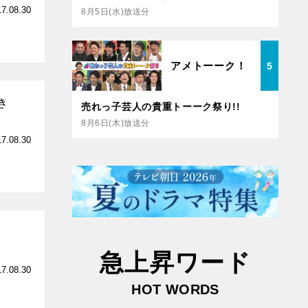
17.08.30
8月5日(水)放送分
アメトーーク！
5
き
売れっ子芸人の貴重トーーク祭り!!
8月6日(木)放送分
17.08.30
急上昇ワード
17.08.30
HOT WORDS