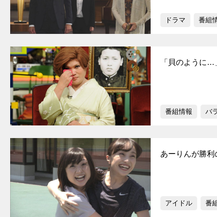
ドラマ
番組
「貝のように…
番組情報
バ
あーりんが勝利の
アイドル
番