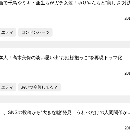
画で千鳥やミキ・亜生らがガチ女装！ゆりやんらと“美しさ”対
20
ラエティ
ロンドンハーツ
本人！高木美保の淡い思い出“お姫様抱っこ”を再現ドラマ化
20
ラエティ
あいつ今何してる？
）、SNSの投稿から“大きな嘘”発見！うわべだけの人間関係が
20