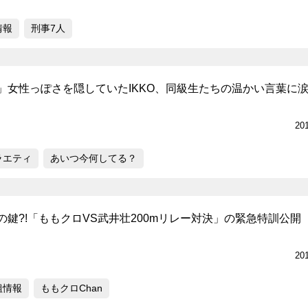
情報
刑事7人
」女性っぽさを隠していたIKKO、同級生たちの温かい言葉に
20
ラエティ
あいつ今何してる？
鍵?!「ももクロVS武井壮200mリレー対決」の緊急特訓公開
20
組情報
ももクロChan