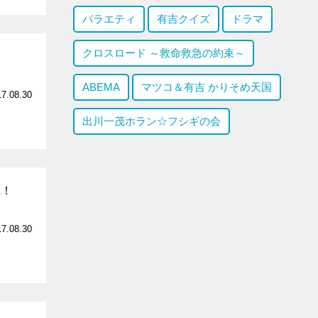
バラエティ
有吉クイズ
ドラマ
クロスロード ～救命救急の約束～
ABEMA
マツコ＆有吉 かりそめ天国
17.08.30
出川一茂ホラン☆フシギの会
陣！
17.08.30