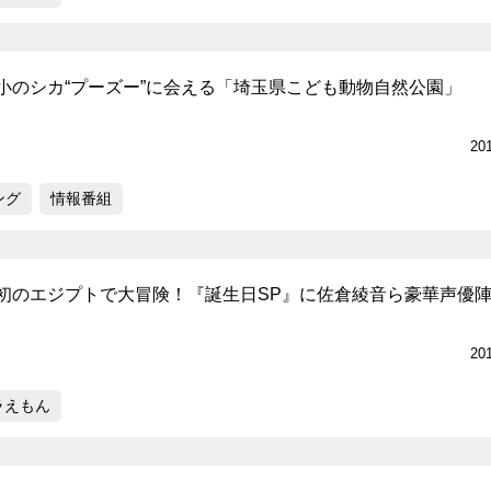
小のシカ“プーズー”に会える「埼玉県こども動物自然公園」
20
ング
情報番組
初のエジプトで大冒険！『誕生日SP』に佐倉綾音ら豪華声優
20
ラえもん