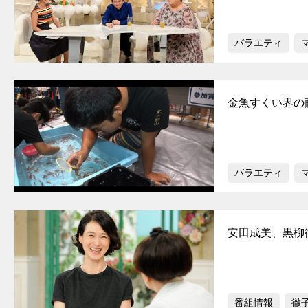
バラエティ
金魚すくい界の
バラエティ
安田成美、黒柳
番組情報
徹