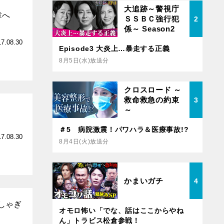
大追跡～警視庁
章へ
ＳＳＢＣ強行犯
2
係～ Season2
17.08.30
Episode3 大炎上…暴走する正義
8月5日(水)放送分
クロスロード ～
救命救急の約束
3
～
＃5 病院激震！パワハラ＆医療事故!?
17.08.30
8月4日(火)放送分
かまいガチ
4
しゃぎ
オモロ怖い「でな、話はここからやね
ん」トラビス松倉参戦！