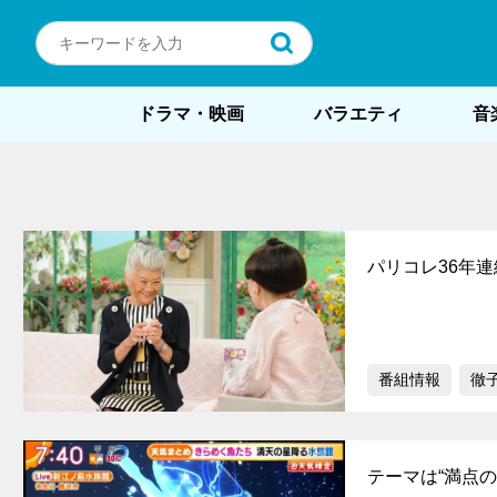
ドラマ・映画
バラエティ
音
パリコレ36年
番組情報
徹
テーマは“満点