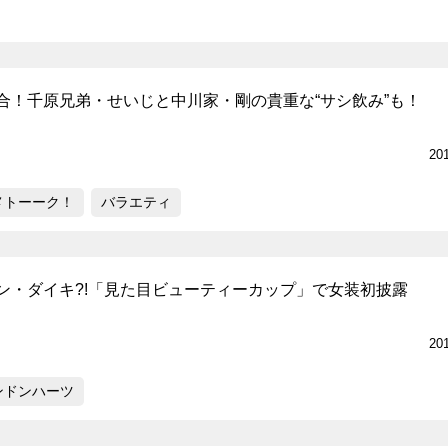
合！千原兄弟・せいじと中川家・剛の貴重な“サシ飲み”も！
20
メトーーク！
バラエティ
ン・ダイキ?!「見た目ビューティーカップ」で女装初披露
20
ンドンハーツ