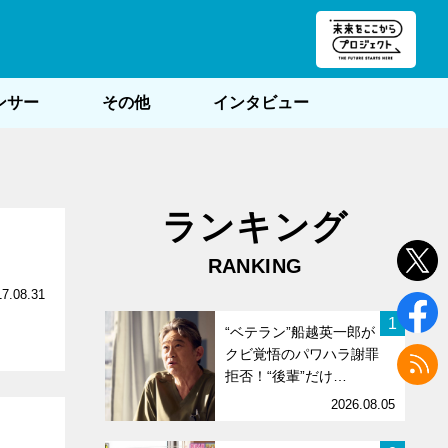
朝POST
ンサー
その他
インタビュー
ランキング
RANKING
17.08.31
1
“ベテラン”船越英一郎が
クビ覚悟のパワハラ謝罪
拒否！“後輩”だけ…
2026.08.05