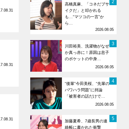
2
高橋真麻、「コネだブサ
17.08.31
イクだ」と叩かれる
も…“マツコの一言”か
ら…
2026.08.05
3
川田裕美、洗濯物がなぜ
か真っ赤に！原因は息子
のポケットの中身…
17.08.31
2026.08.05
4
“後輩”今田美桜、“先輩の
パワハラ問題”に持論
「被害者の話だけで…
2026.08.05
5
17.08.31
加藤夏希、7歳長男の連
絡帳に書かれた衝撃