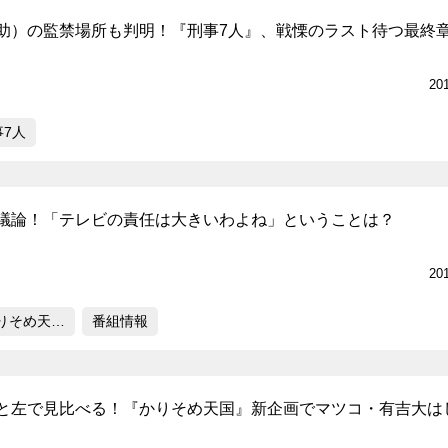
助）の監禁場所も判明！『刑事7人』、戦慄のラスト待つ最終
20
事7人
議論！「テレビの責任は大きいわよね」ということは？
20
りそめ天…
番組情報
と左で見比べる！『かりそめ天国』新企画でマツコ・有吉大は