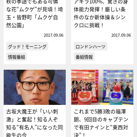
秋の季語でもある可憐
アキラ100%、驚きの身
な花“ムクゲ”が見頃！埼
体能力発揮！厳しい条
玉・皆野町「ムクゲ自
件のなか新体操＆シン
然公園」
クロに挑戦！
2017.09.06
2017.09.06
グッド！モーニング
ロンドンハーツ
情報番組
番組情報
古坂大魔王が「いい刺
これまで5勝3敗の福澤
激」と奮起！知る人ぞ
朗、9回目のキャプテン
知る“有名人”になった同
で有田ナインと“東西対
級生の今
決”！