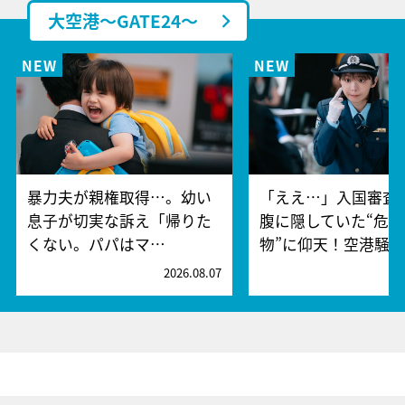
大空港～GATE24～
暴力夫が親権取得…。幼い
「ええ…」入国審査
息子が切実な訴え「帰りた
腹に隠していた“危険
くない。パパはマ…
物”に仰天！空港騒
2026.08.07
2