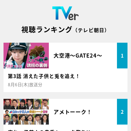
視聴ランキング
（テレビ朝日）
大空港～GATE24～
1
第3話 消えた子供と兎を追え！
8月6日(木)放送分
アメトーーク！
2