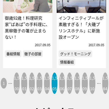
御歳92歳！料理研究
インフィニティプールが
家“ばあば”の手料理に、
素敵すぎる！「大磯プ
黒柳徹子の箸が止まら
リンスホテル」に新施
ない！
設オープン
2017.09.05
2017.09.05
番組情報
徹子の部屋
グッド！モーニング
情報番組
1,5
1,5
1,5
1,5
1,5
1,5
1,5
1,5
1,5
1,5
1,5
1,5
1
…
…
00
01
02
03
04
05
06
07
08
09
10
84