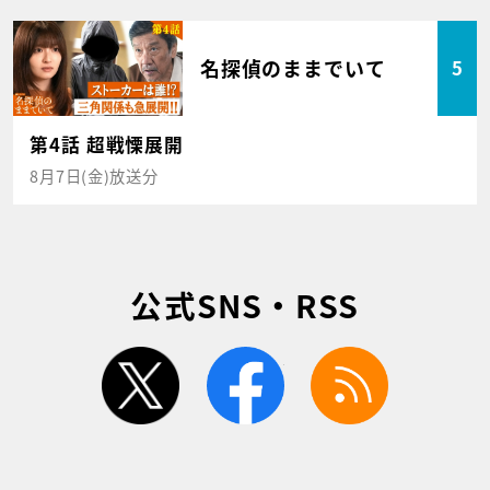
名探偵のままでいて
5
第4話 超戦慄展開
8月7日(金)放送分
公式SNS・RSS
twitter
facebook
rss