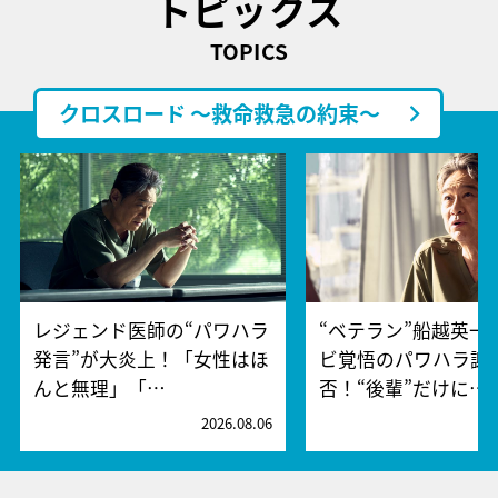
トピックス
TOPICS
クロスロード ～救命救急の約束～
レジェンド医師の“パワハラ
“ベテラン”船越英一
発言”が大炎上！「女性はほ
ビ覚悟のパワハラ謝
んと無理」「…
否！“後輩”だけに…
2026.08.06
2