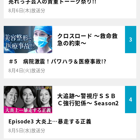
売れっ子芸人の貴重トーーク祭り!!
8月6日(木)放送分
クロスロード ～救命救
3
急の約束～
＃5 病院激震！パワハラ＆医療事故!?
8月4日(火)放送分
大追跡～警視庁ＳＳＢ
4
Ｃ強行犯係～ Season2
Episode3 大炎上…暴走する正義
8月5日(水)放送分