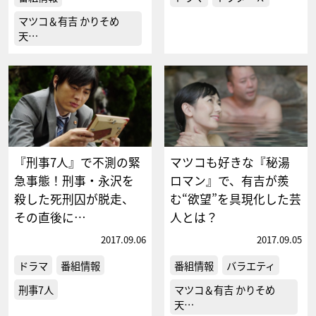
マツコ＆有吉 かりそめ
天…
『刑事7人』で不測の緊
マツコも好きな『秘湯
急事態！刑事・永沢を
ロマン』で、有吉が羨
殺した死刑囚が脱走、
む“欲望”を具現化した芸
その直後に…
人とは？
2017.09.06
2017.09.05
ドラマ
番組情報
番組情報
バラエティ
刑事7人
マツコ＆有吉 かりそめ
天…