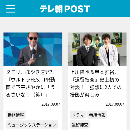
menu
テレ朝POST
タモリ、ぼやき連発?!
上川隆也＆甲本雅裕、
『ウルトラFES』PR動
『遺留捜査』史上初の
画で下平さやかに「う
対談！「強烈に2人での
るさいな！（笑）」
撮影が楽しみ」
2017.09.07
2017.09.07
番組情報
ドラマ
番組情報
ミュージックステーション
遺留捜査