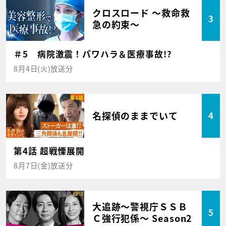
クロスロード ～救命救
3
急の約束～
＃5 病院激震！パワハラ＆医療事故!?
8月4日(火)放送分
名探偵のままでいて
4
第4話 超戦慄展開
8月7日(金)放送分
大追跡～警視庁ＳＳＢ
5
Ｃ強行犯係～ Season2