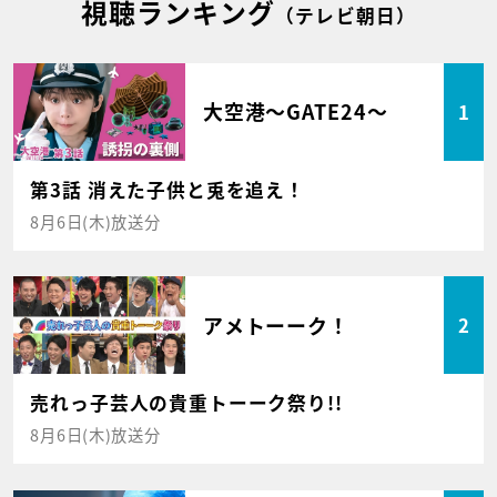
視聴ランキング
（テレビ朝日）
大空港～GATE24～
1
第3話 消えた子供と兎を追え！
8月6日(木)放送分
アメトーーク！
2
売れっ子芸人の貴重トーーク祭り!!
8月6日(木)放送分