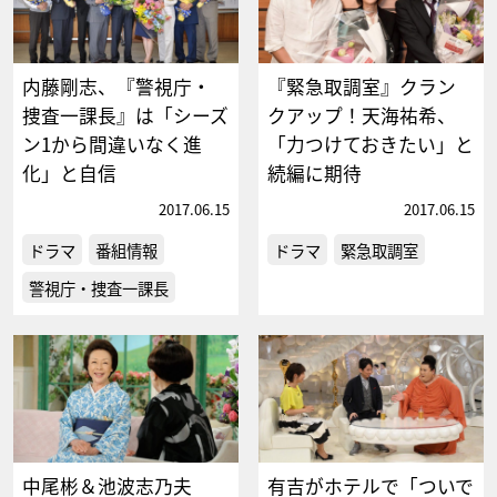
内藤剛志、『警視庁・
『緊急取調室』クラン
捜査一課長』は「シーズ
クアップ！天海祐希、
ン1から間違いなく進
「力つけておきたい」と
化」と自信
続編に期待
2017.06.15
2017.06.15
ドラマ
番組情報
ドラマ
緊急取調室
警視庁・捜査一課長
中尾彬＆池波志乃夫
有吉がホテルで「ついで