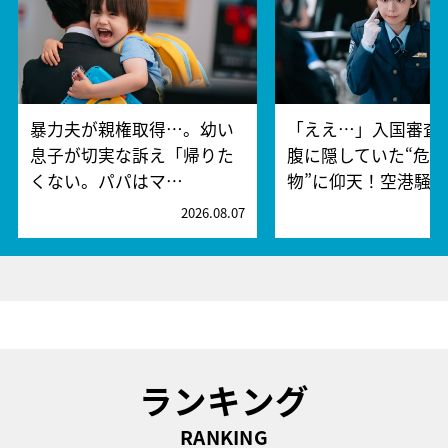
暴力夫が親権取得…。幼い
「ええ…」入国審査
息子が切実な訴え「帰りた
腹に隠していた“危険
くない。パパはマ…
物”に仰天！空港騒
2026.08.07
2
ランキング
RANKING