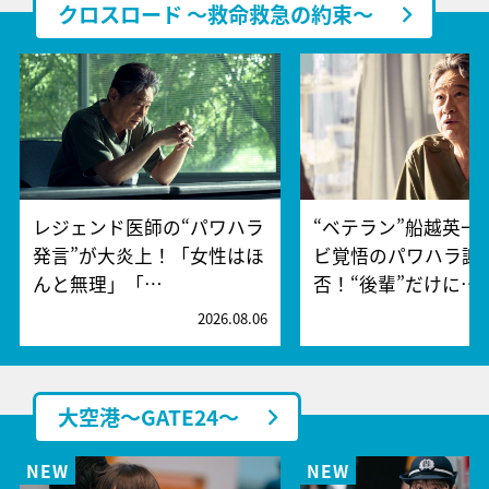
クロスロード ～救命救急の約束～
レジェンド医師の“パワハラ
“ベテラン”船越英一
発言”が大炎上！「女性はほ
ビ覚悟のパワハラ謝
んと無理」「…
否！“後輩”だけに…
2026.08.06
2
大空港～GATE24～