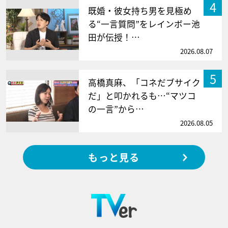
4
既婚・彼女持ち男を見極め
る“一言質問”をレインボー池
田が伝授！…
2026.08.07
5
高橋真麻、「コネだブサイク
だ」と叩かれるも…“マツコ
の一言”から…
2026.08.05
もっと見る