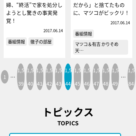
婦、“終活”で家を処分し
だから」と捨てたもの
ようとし驚きの事実発
に、マツコがビックリ！
覚！
2017.06.14
2017.06.14
番組情報
番組情報
徹子の部屋
マツコ＆有吉 かりそめ
天…
1,5
1,5
1,5
1,5
1,5
1,5
1,5
1,5
1,5
1,5
1,5
1,5
1
…
…
39
40
41
42
43
44
45
46
47
48
49
84
トピックス
TOPICS