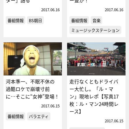
ター」語る
ー豊か！
2017.06.16
2017.06.16
番組情報
BS朝日
番組情報
音楽
ミュージックステーション
河本準一、不眠不休の
走行なくともドライバ
過酷ロケで崩壊寸前
ー大忙し。「ル・マ
に…そこに“女神”登場！
ン」現地レポ【写真17
枚：ル・マン24時間レ
2017.06.15
ース】
番組情報
バラエティ
2017.06.15