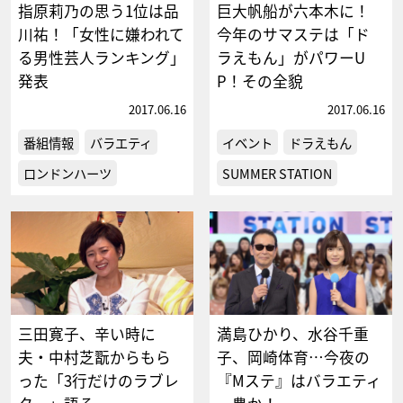
指原莉乃の思う1位は品
巨大帆船が六本木に！
川祐！「女性に嫌われて
今年のサマステは「ド
る男性芸人ランキング」
ラえもん」がパワーU
発表
P！その全貌
2017.06.16
2017.06.16
番組情報
バラエティ
イベント
ドラえもん
ロンドンハーツ
SUMMER STATION
三田寛子、辛い時に
満島ひかり、水谷千重
夫・中村芝翫からもら
子、岡崎体育…今夜の
った「3行だけのラブレ
『Mステ』はバラエティ