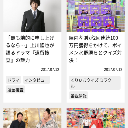
「最も端的に申し上げ
陣内孝則が2回連続100
るなら…」上川隆也が
万円獲得をかけて、ボイ
語るドラマ『遺留捜
メン水野勝らとクイズ対
査』の魅力
決！
2017.07.12
2017.07.12
ドラマ
インタビュー
くりぃむクイズ ミラク
ル…
遺留捜査
番組情報