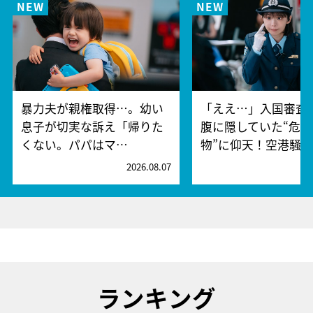
暴力夫が親権取得…。幼い
「ええ…」入国審査
息子が切実な訴え「帰りた
腹に隠していた“危険
くない。パパはマ…
物”に仰天！空港騒
2026.08.07
2
ランキング