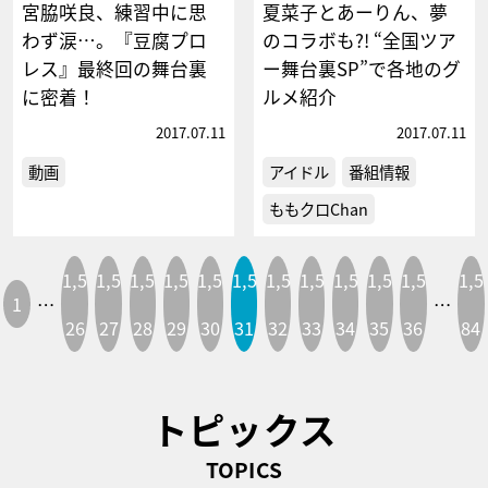
宮脇咲良、練習中に思
夏菜子とあーりん、夢
わず涙…。『豆腐プロ
のコラボも?! “全国ツア
レス』最終回の舞台裏
ー舞台裏SP”で各地のグ
に密着！
ルメ紹介
2017.07.11
2017.07.11
動画
アイドル
番組情報
ももクロChan
1,5
1,5
1,5
1,5
1,5
1,5
1,5
1,5
1,5
1,5
1,5
1,5
1
…
…
26
27
28
29
30
31
32
33
34
35
36
84
トピックス
TOPICS