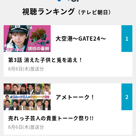
視聴ランキング
（テレビ朝日）
大空港～GATE24～
1
第3話 消えた子供と兎を追え！
8月6日(木)放送分
アメトーーク！
2
売れっ子芸人の貴重トーーク祭り!!
8月6日(木)放送分