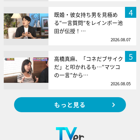
4
既婚・彼女持ち男を見極め
る“一言質問”をレインボー池
田が伝授！…
2026.08.07
5
高橋真麻、「コネだブサイク
だ」と叩かれるも…“マツコ
の一言”から…
2026.08.05
もっと見る