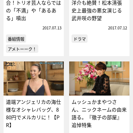
合！トリオ芸人ならでは
洋介も絶賛！松本清張
の「不満」や「あるあ
史上最強の悪女演じる
る」噴出
武井咲の野望
2017.07.13
2017.07.12
番組情報
ドラマ
アメトーーク！
道端アンジェリカの海仕
ムッシュかまやつさ
様なオシャレバッグ、8
ん、ニックネームの由来
80円でメルカリに！【P
語る。『徹子の部屋』
R】
追悼特集