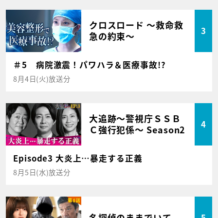
クロスロード ～救命救
3
急の約束～
＃5 病院激震！パワハラ＆医療事故!?
8月4日(火)放送分
大追跡～警視庁ＳＳＢ
4
Ｃ強行犯係～ Season2
Episode3 大炎上…暴走する正義
8月5日(水)放送分
名探偵のままでいて
5