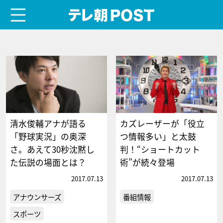
menu
テレ朝POST
清水俊輔アナが語る
カズレーザーが「役立
「野球実況」の奥深
つ情報多い」と太鼓
さ。あえて30秒沈黙し
判！“ショートカット
た伝説の場面とは？
術”が続々登場
2017.07.13
2017.07.13
アナウンサーズ
番組情報
スポーツ