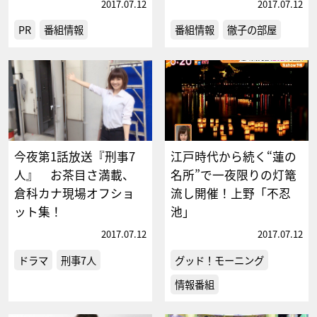
2017.07.12
2017.07.12
PR
番組情報
番組情報
徹子の部屋
今夜第1話放送『刑事7
江戸時代から続く“蓮の
人』 お茶目さ満載、
名所”で一夜限りの灯篭
倉科カナ現場オフショ
流し開催！上野「不忍
ット集！
池」
2017.07.12
2017.07.12
ドラマ
刑事7人
グッド！モーニング
情報番組