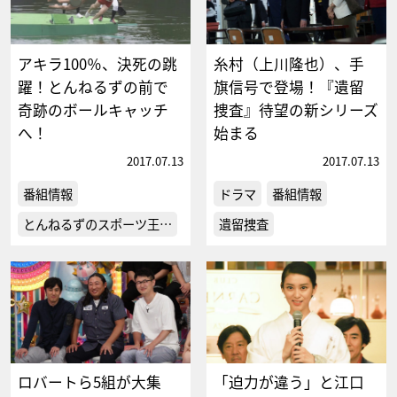
アキラ100％、決死の跳
糸村（上川隆也）、手
躍！とんねるずの前で
旗信号で登場！『遺留
奇跡のボールキャッチ
捜査』待望の新シリーズ
へ！
始まる
2017.07.13
2017.07.13
番組情報
ドラマ
番組情報
とんねるずのスポーツ王…
遺留捜査
ロバートら5組が大集
「迫力が違う」と江口