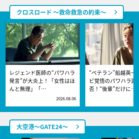
クロスロード ～救命救急の約束～
レジェンド医師の“パワハラ
“ベテラン”船越英一
発言”が大炎上！「女性はほ
ビ覚悟のパワハラ謝
んと無理」「…
否！“後輩”だけに…
2026.08.06
2
大空港～GATE24～