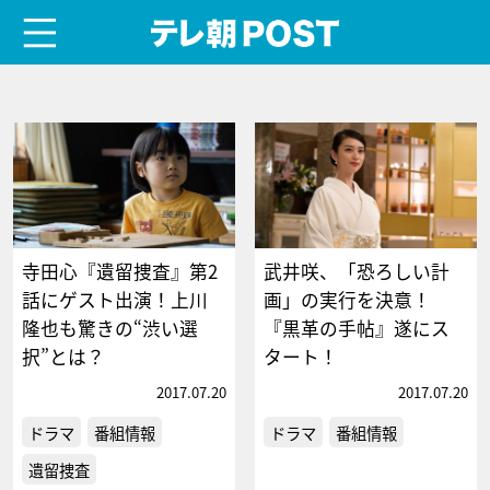
menu
テレ朝POST
寺田心『遺留捜査』第2
武井咲、「恐ろしい計
話にゲスト出演！上川
画」の実行を決意！
隆也も驚きの“渋い選
『黒革の手帖』遂にス
択”とは？
タート！
2017.07.20
2017.07.20
ドラマ
番組情報
ドラマ
番組情報
遺留捜査