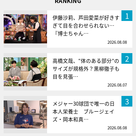
RANKING
1
伊藤沙莉、芦田愛菜が好きす
ぎて目を合わせられない…
『博士ちゃん…
2026.08.08
2
高橋文哉、“体のある部分”の
サイズが規格外？黒柳徹子も
目を見張…
2026.08.07
3
メジャー30球団で唯一の日
本人栄養士 ブルージェイ
ズ・岡本和真…
2026.08.08