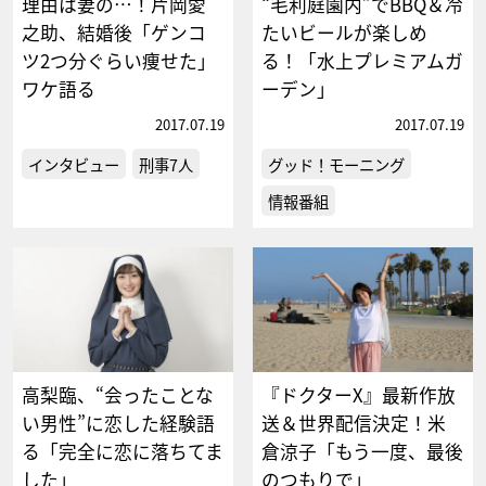
理由は妻の…！片岡愛
“毛利庭園内”でBBQ＆冷
之助、結婚後「ゲンコ
たいビールが楽しめ
ツ2つ分ぐらい痩せた」
る！「水上プレミアムガ
ワケ語る
ーデン」
2017.07.19
2017.07.19
インタビュー
刑事7人
グッド！モーニング
情報番組
高梨臨、“会ったことな
『ドクターX』最新作放
い男性”に恋した経験語
送＆世界配信決定！米
る「完全に恋に落ちてま
倉涼子「もう一度、最後
した」
のつもりで」