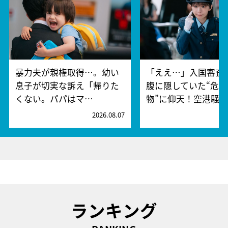
暴力夫が親権取得…。幼い
「ええ…」入国審査
息子が切実な訴え「帰りた
腹に隠していた“危険
くない。パパはマ…
物”に仰天！空港騒
2026.08.07
2
ランキング