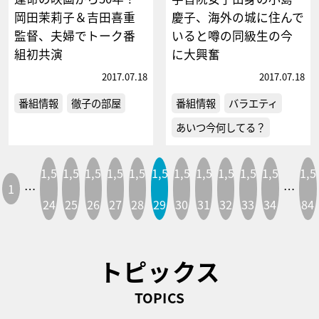
岡田茉莉子＆吉田喜重
慶子、海外の城に住んで
監督、夫婦でトーク番
いると噂の同級生の今
組初共演
に大興奮
2017.07.18
2017.07.18
番組情報
徹子の部屋
番組情報
バラエティ
あいつ今何してる？
1,5
1,5
1,5
1,5
1,5
1,5
1,5
1,5
1,5
1,5
1,5
1,5
1
…
…
24
25
26
27
28
29
30
31
32
33
34
84
トピックス
TOPICS