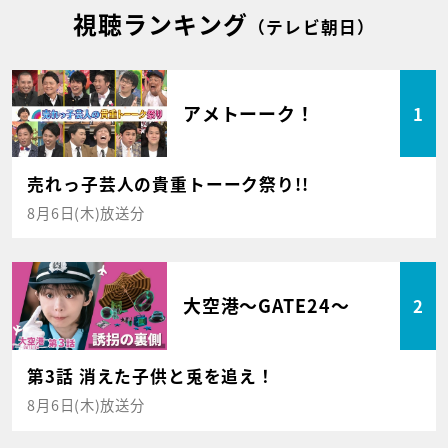
視聴ランキング
（テレビ朝日）
アメトーーク！
1
売れっ子芸人の貴重トーーク祭り!!
8月6日(木)放送分
大空港～GATE24～
2
第3話 消えた子供と兎を追え！
8月6日(木)放送分