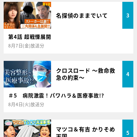
名探偵のままでいて
3
第4話 超戦慄展開
8月7日(金)放送分
クロスロード ～救命救
4
急の約束～
＃5 病院激震！パワハラ＆医療事故!?
8月4日(火)放送分
マツコ＆有吉 かりそめ
5
天国