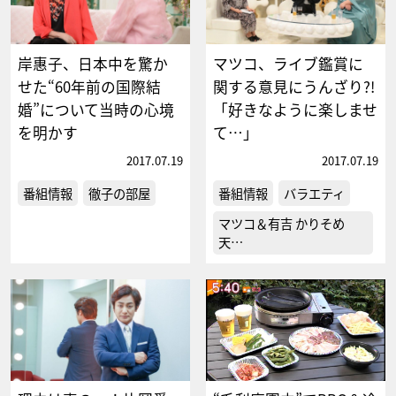
岸惠子、日本中を驚か
マツコ、ライブ鑑賞に
せた“60年前の国際結
関する意見にうんざり?!
婚”について当時の心境
「好きなように楽しませ
を明かす
て…」
2017.07.19
2017.07.19
番組情報
徹子の部屋
番組情報
バラエティ
マツコ＆有吉 かりそめ
天…