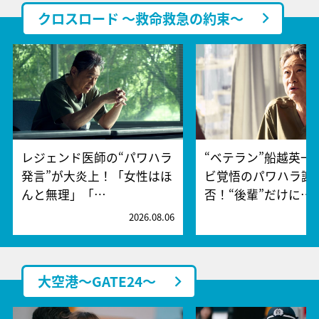
クロスロード ～救命救急の約束～
レジェンド医師の“パワハラ
“ベテラン”船越英一
発言”が大炎上！「女性はほ
ビ覚悟のパワハラ謝
んと無理」「…
否！“後輩”だけに…
2026.08.06
2
大空港～GATE24～