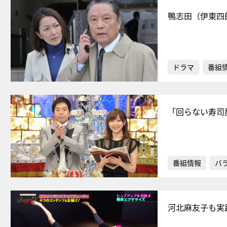
鴨志田（伊東四
ドラマ
番組
「回らない寿司
番組情報
バ
河北麻友子も実