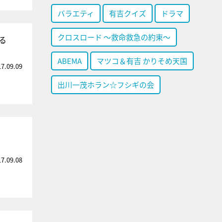
バラエティ
有吉クイズ
ドラマ
クロスロード ～救命救急の約束～
る
ABEMA
マツコ＆有吉 かりそめ天国
17.09.09
出川一茂ホラン☆フシギの会
17.09.08