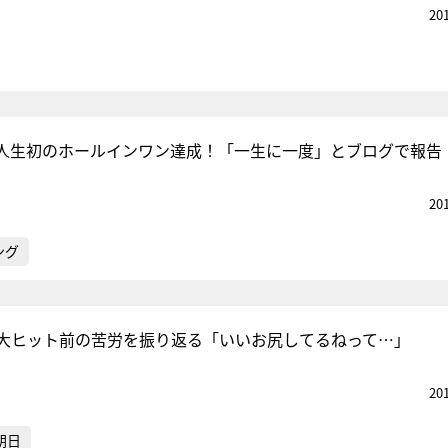
20
人生初のホールインワン達成！「一生に一度」とブログで報告
20
ング
大ヒット前の苦労を振り返る「いいお尻してるねって…」
20
朝日