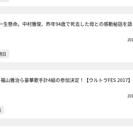
一生懸命。中村雅俊、昨年94歳で死去した母との感動秘話を語
20
朝日
、福山雅治ら豪華歌手計4組の参加決定！【ウルトラFES 2017】
20
楽