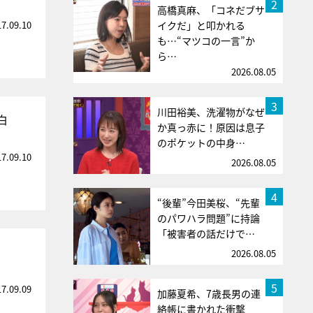
2
高橋真麻、「コネだブサ
17.09.10
イクだ」と叩かれる
も…“マツコの一言”か
ら…
2026.08.05
3
川田裕美、洗濯物がなぜ
白
か真っ赤に！原因は息子
のポケットの中身…
17.09.10
2026.08.05
4
“後輩”今田美桜、“先輩
のパワハラ問題”に持論
「被害者の話だけで…
2026.08.05
5
17.09.09
加藤夏希、7歳長男の連
絡帳に書かれた衝撃