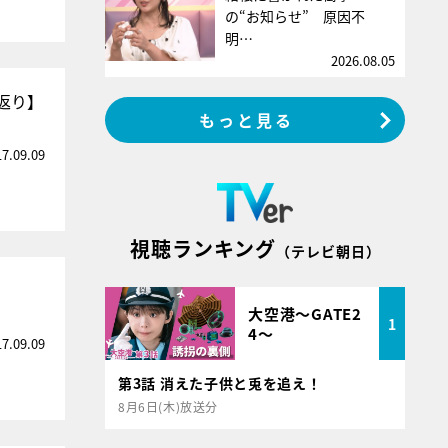
の“お知らせ” 原因不
明…
2026.08.05
返り】
もっと見る
17.09.09
視聴ランキング
（テレビ朝日）
大空港～GATE2
1
4～
17.09.09
第3話 消えた子供と兎を追え！
8月6日(木)放送分