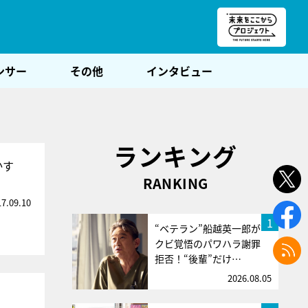
朝POST
ンサー
その他
インタビュー
ランキング
かす
RANKING
17.09.10
1
“ベテラン”船越英一郎が
クビ覚悟のパワハラ謝罪
拒否！“後輩”だけ…
2026.08.05