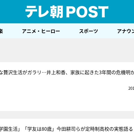
テレ
楽
アニメ・ヒーロー
スポーツ
アナウ
な贅沢生活がガラリ…井上和香、家族に起きた3年間の危機明
20
学園生活」「学友は80歳」今田耕司らが定時制高校の実態語る