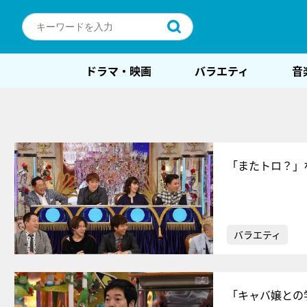
ドラマ・映画
バラエティ
音
「またトロ？」
バラエティ
「キャバ嬢との