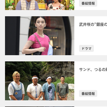
番組情報
武井咲の“銀座
ドラマ
サンド、つるの
番組情報