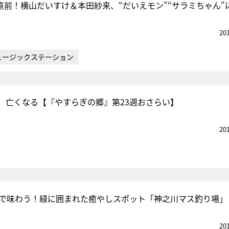
直前！横山だいすけ＆本田紗来、“だいえモン”“サラミちゃん”
20
ュージックステーション
、亡くなる【『やすらぎの郷』第23週おさらい】
20
Qで味わう！緑に囲まれた癒やしスポット「神之川マス釣り場」
20