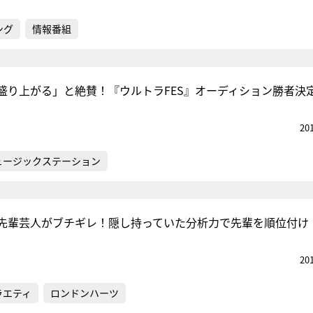
ング
情報番組
盛り上がる」と絶賛！『ウルトラFES』オーディション勝者決
20
ュージックステーション
先輩芸人がブチギレ！隠し持っていた分析力で先輩を順位付け
20
ラエティ
ロンドンハーツ