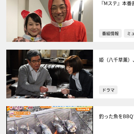
『Mステ』本番
番組情報
ミ
姫（八千草薫）
ドラマ
釣った魚をBB