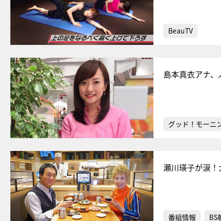
BeauTV
島本真衣アナ、
グッド！モーニ
瀬川瑛子が涙！
番組情報
BS