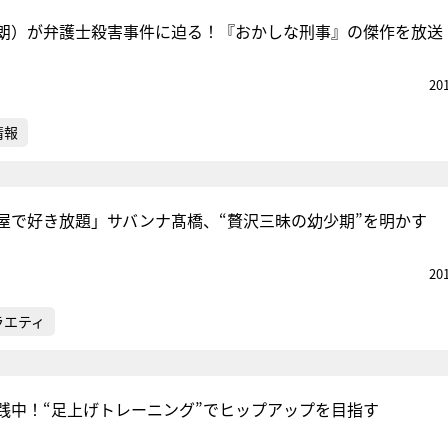
朗）が弁護士殺害事件に迫る！『おかしな刑事』の傑作を放送
20
情報
屋で好き放題」サバンナ髙橋、“贅沢三昧の幼少期”を明かす
20
ラエティ
践中！“足上げトレーニング”でヒップアップを目指す