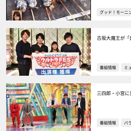
グッド！モーニ
古坂大魔王が「
番組情報
ミ
三四郎・小宮に
番組情報
バ