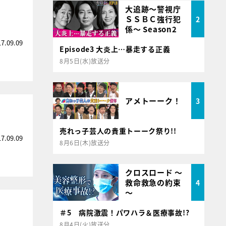
大追跡～警視庁
ＳＳＢＣ強行犯
2
係～ Season2
17.09.09
Episode3 大炎上…暴走する正義
8月5日(水)放送分
アメトーーク！
3
売れっ子芸人の貴重トーーク祭り!!
17.09.09
8月6日(木)放送分
クロスロード ～
救命救急の約束
4
～
＃5 病院激震！パワハラ＆医療事故!?
8月4日(火)放送分