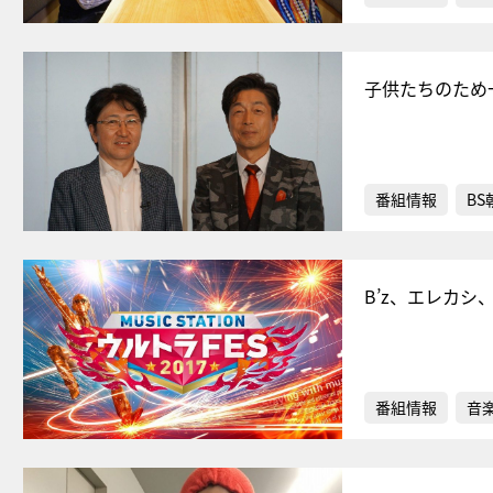
子供たちのため
番組情報
BS
B’z、エレカシ
番組情報
音