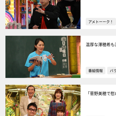
アメトーーク！
温厚な澤穂希も
番組情報
バ
「菅野美穂で慰