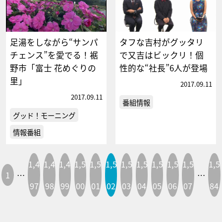
足湯をしながら“サンパ
タフな吉村がグッタリ
チェンス”を愛でる！裾
で又吉はビックリ！個
野市「富士 花めぐりの
性的な“社長”6人が登場
里」
2017.09.11
2017.09.11
番組情報
グッド！モーニング
情報番組
1,4
1,4
1,4
1,5
1,5
1,5
1,5
1,5
1,5
1,5
1,5
1,5
1
…
…
97
98
99
00
01
02
03
04
05
06
07
84