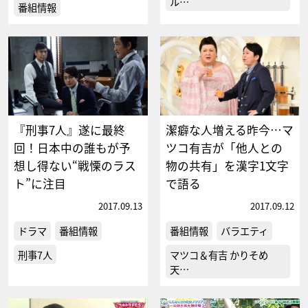
ル…
番組情報
『刑事7人』遂に最終
潔癖な人増える昨今…マ
回！日本中の誰もが予
ツコ有吉が「他人との
想し得ない“戦慄のラス
物の共有」を漢字1文字
ト”に注目
で語る
2017.09.13
2017.09.12
ドラマ
番組情報
番組情報
バラエティ
刑事7人
マツコ＆有吉 かりそめ
天…