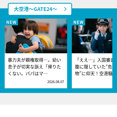
大空港～GATE24～
暴力夫が親権取得…。幼い
「ええ…」入国審査
息子が切実な訴え「帰りた
腹に隠していた“危険
くない。パパはマ…
物”に仰天！空港騒
2026.08.07
2