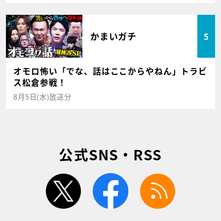
かまいガチ
5
オモロ怖い「でな、話はここからやねん」トラビ
ス松倉参戦！
8月5日(水)放送分
公式SNS・RSS
twitter
facebook
rss