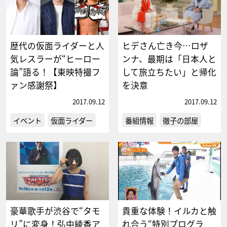
歴代の仮面ライダーと人
ヒデさん亡き今…ロザ
気レスラーが“ヒーロー
ンナ、最期は「日本人と
論”語る！【東映特撮フ
して旅立ちたい」と帰化
ァン感謝祭】
を決意
2017.09.12
2017.09.12
イベント
仮面ライダー
番組情報
徹子の部屋
豪華歌手が渋谷で“タモ
貴重な体験！イルカと触
リ”に変身！弘中綾香ア
れ合う“特別プログラ