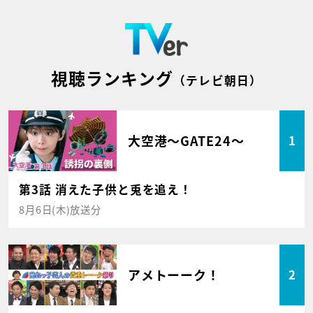
視聴ランキング
（テレビ朝日）
大空港～GATE24～
1
第3話 消えた子供と兎を追え！
8月6日(木)放送分
アメトーーク！
2