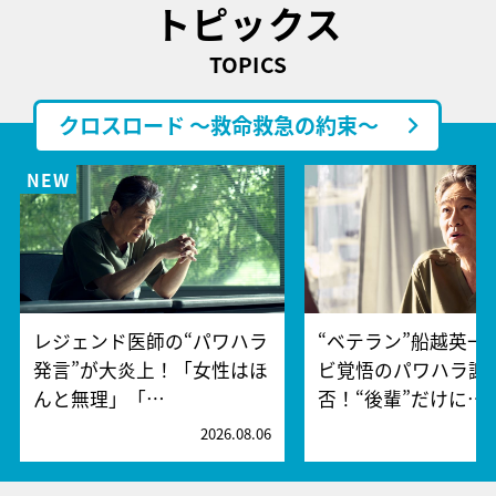
トピックス
TOPICS
クロスロード ～救命救急の約束～
レジェンド医師の“パワハラ
“ベテラン”船越英一
発言”が大炎上！「女性はほ
ビ覚悟のパワハラ謝
んと無理」「…
否！“後輩”だけに…
2026.08.06
2