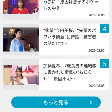
っ赤に！原因は息子のポケッ
トの中身…
2026.08.05
4
“後輩”今田美桜、“先輩のパ
ワハラ問題”に持論「被害者
の話だけで…
2026.08.05
5
加藤夏希、7歳長男の連絡帳
に書かれた衝撃の“お知ら
せ” 原因不明…
2026.08.05
もっと見る