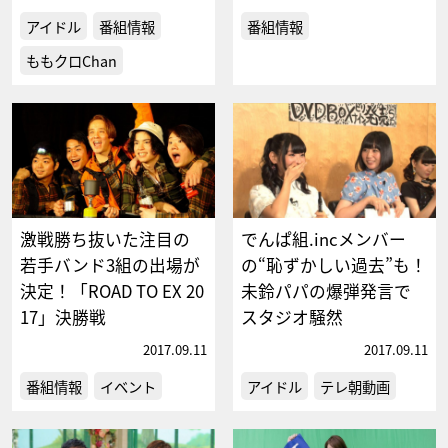
アイドル
番組情報
番組情報
ももクロChan
激戦勝ち抜いた注目の
でんぱ組.incメンバー
若手バンド3組の出場が
の“恥ずかしい過去”も！
決定！「ROAD TO EX 20
未鈴パパの爆弾発言で
17」決勝戦
スタジオ騒然
2017.09.11
2017.09.11
番組情報
イベント
アイドル
テレ朝動画