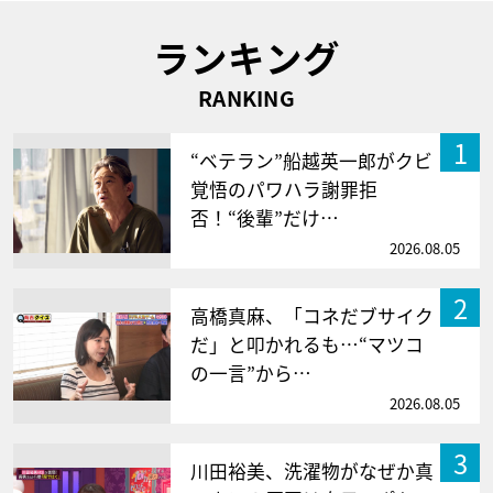
ランキング
RANKING
1
“ベテラン”船越英一郎がクビ
覚悟のパワハラ謝罪拒
否！“後輩”だけ…
2026.08.05
2
高橋真麻、「コネだブサイク
だ」と叩かれるも…“マツコ
の一言”から…
2026.08.05
3
川田裕美、洗濯物がなぜか真