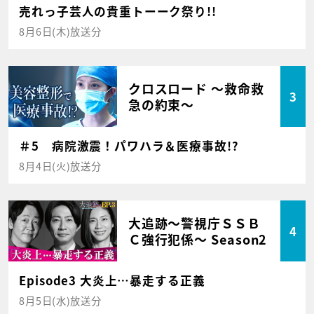
売れっ子芸人の貴重トーーク祭り!!
8月6日(木)放送分
クロスロード ～救命救
3
急の約束～
＃5 病院激震！パワハラ＆医療事故!?
8月4日(火)放送分
大追跡～警視庁ＳＳＢ
4
Ｃ強行犯係～ Season2
Episode3 大炎上…暴走する正義
8月5日(水)放送分