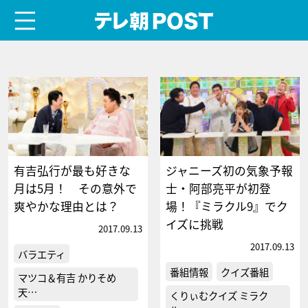
menu
テレ朝POST
有吉弘行が最も好きな
ジャニーズ初の気象予報
月は5月！ その意外で
士・阿部亮平が初登
爽やかな理由とは？
場！『ミラクル9』でク
イズに挑戦
2017.09.13
2017.09.13
バラエティ
番組情報
クイズ番組
マツコ＆有吉 かりそめ
天…
くりぃむクイズ ミラク