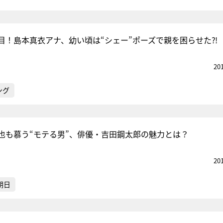
目！島本真衣アナ、幼い頃は“シェー”ポーズで親を困らせた⁈
20
ング
也も慕う“モテる男”、俳優・吉田鋼太郎の魅力とは？
20
朝日