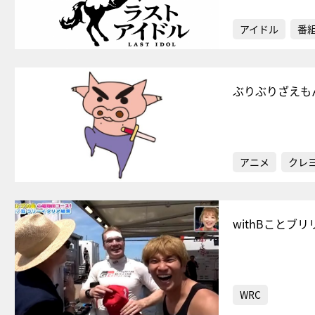
アイドル
番
ぶりぶりざえも
アニメ
クレ
withBことブ
WRC