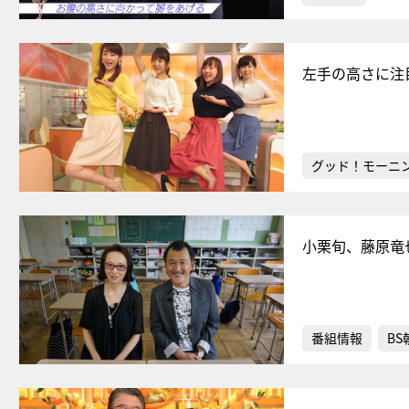
左手の高さに注
グッド！モーニ
小栗旬、藤原竜
番組情報
BS