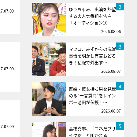
2
ゆうちゃみ、出演を熱望
17.07.09
する大人気番組を告白
「オーディション10…
2026.08.06
3
マツコ、みずからの洗濯
事情を明かし有吉おどろ
き！私服で外出す…
17.07.09
2026.08.07
4
既婚・彼女持ち男を見極
める“一言質問”をレイン
ボー池田が伝授！…
2026.08.07
5
17.07.09
高橋真麻、「コネだブサ
イクだ」と叩かれる