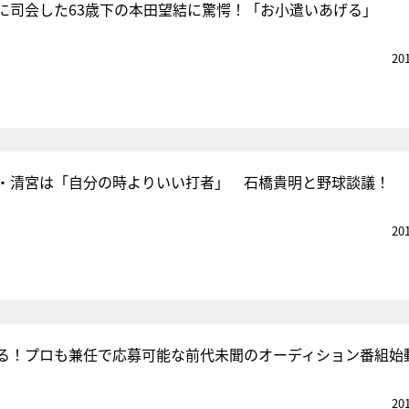
に司会した63歳下の本田望結に驚愕！「お小遣いあげる」
20
・清宮は「自分の時よりいい打者」 石橋貴明と野球談議！
20
る！プロも兼任で応募可能な前代未聞のオーディション番組始
20