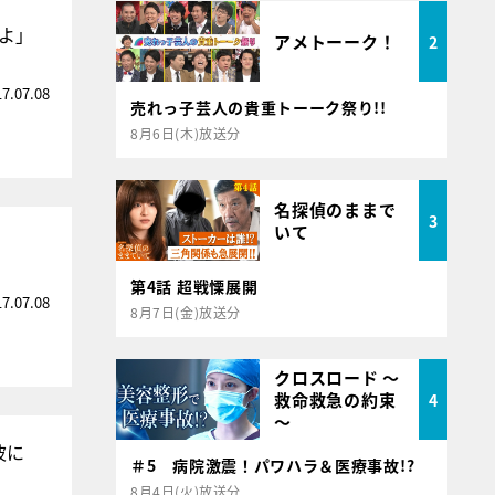
だよ」
アメトーーク！
2
17.07.08
売れっ子芸人の貴重トーーク祭り!!
8月6日(木)放送分
名探偵のままで
3
いて
第4話 超戦慄展開
17.07.08
8月7日(金)放送分
クロスロード ～
救命救急の約束
4
～
波に
＃5 病院激震！パワハラ＆医療事故!?
8月4日(火)放送分