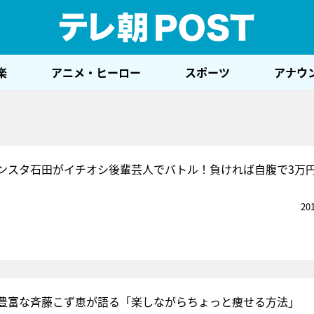
テレ
楽
アニメ・ヒーロー
スポーツ
アナウ
ンスタ石田がイチオシ後輩芸人でバトル！負ければ自腹で3万
20
豊富な斉藤こず恵が語る「楽しながらちょっと痩せる方法」