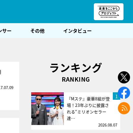
朝POST
ンサー
その他
インタビュー
ランキング
円
RANKING
17.07.09
1
『Mステ』豪華8組が登
場！23年ぶりに披露さ
れる“ミリオンセラー
達…
2026.08.07