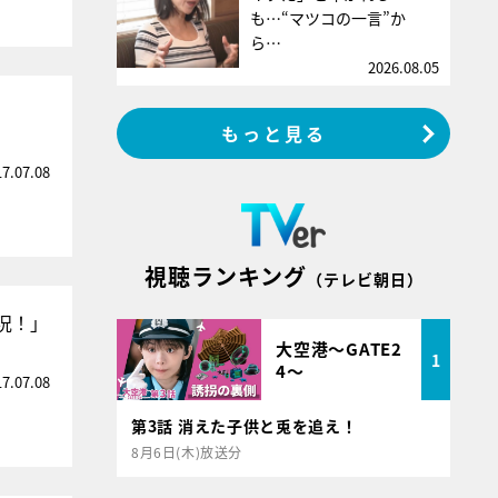
も…“マツコの一言”か
ら…
2026.08.05
もっと見る
17.07.08
視聴ランキング
（テレビ朝日）
況！」
大空港～GATE2
1
4～
17.07.08
第3話 消えた子供と兎を追え！
8月6日(木)放送分