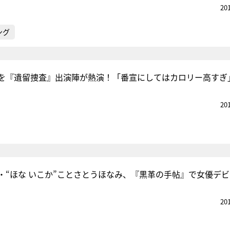
20
ング
を『遺留捜査』出演陣が熱演！「番宣にしてはカロリー高すぎ
20
・“ほな いこか”ことさとうほなみ、『黒革の手帖』で女優デ
20