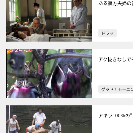
ある裏方夫婦の
ドラマ
アク抜きなしで
グッド！モーニ
アキラ100％