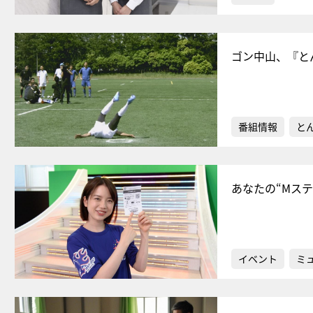
ゴン中山、『と
番組情報
と
あなたの“Mス
イベント
ミ