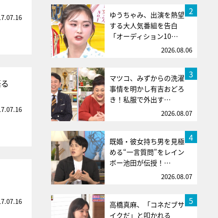
2
ゆうちゃみ、出演を熱望
17.07.16
する大人気番組を告白
「オーディション10…
2026.08.06
3
マツコ、みずからの洗濯
語る
事情を明かし有吉おどろ
き！私服で外出す…
17.07.16
2026.08.07
4
既婚・彼女持ち男を見極
める“一言質問”をレイン
ボー池田が伝授！…
2026.08.07
5
17.07.16
高橋真麻、「コネだブサ
イクだ」と叩かれる