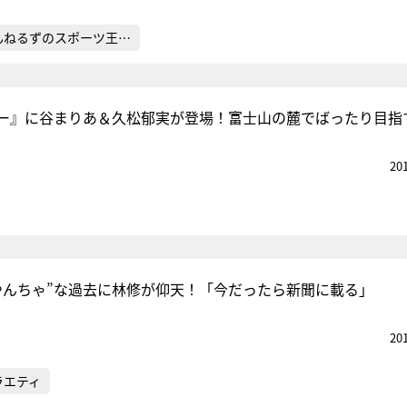
んねるずのスポーツ王…
ー』に谷まりあ＆久松郁実が登場！富士山の麓でばったり目指
20
やんちゃ”な過去に林修が仰天！「今だったら新聞に載る」
20
ラエティ