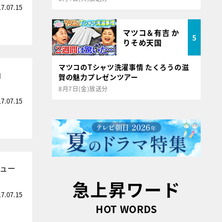
17.07.15
マツコ＆有吉 か
5
りそめ天国
マツコのTシャツ洗濯事情 たくろうの滋
」
賀の魅力プレゼンツアー
8月7日(金)放送分
17.07.15
ビュー
急上昇ワード
17.07.15
HOT WORDS