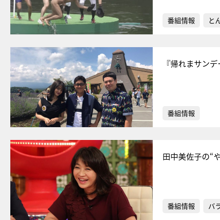
番組情報
と
『帰れまサンデ
番組情報
田中美佐子の“
番組情報
バ