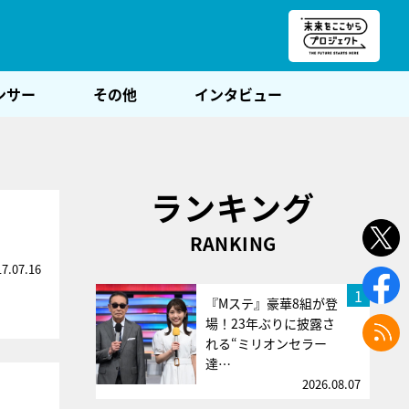
朝POST
ンサー
その他
インタビュー
ランキング
RANKING
17.07.16
1
『Mステ』豪華8組が登
場！23年ぶりに披露さ
れる“ミリオンセラー
達…
2026.08.07