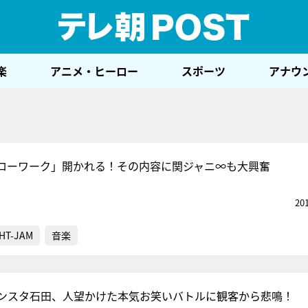
テレ
楽
アニメ・ヒーロー
スポーツ
アナウ
ローワーク」開かれる！その内容に関ジャニ∞も大興奮
20
HT-JAM
音楽
ンスタ石田、人望かけた本気お笑いバトルに観客から悲鳴！