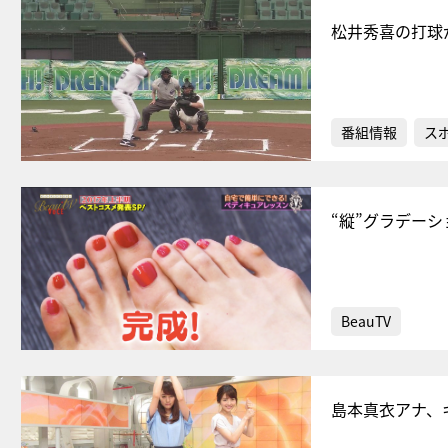
松井秀喜の打球
番組情報
ス
“縦”グラデー
BeauTV
島本真衣アナ、