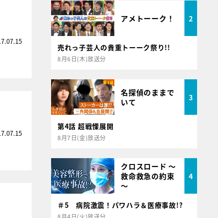
アメトーーク！
2
17.07.15
売れっ子芸人の貴重トーーク祭り!!
8月6日(木)放送分
名探偵のままで
3
いて
第4話 超戦慄展開
17.07.15
8月7日(金)放送分
クロスロード ～
救命救急の約束
4
～
＃5 病院激震！パワハラ＆医療事故!?
8月4日(火)放送分