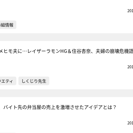
20
番組情報
メヒモ夫に…レイザーラモンHG＆住谷杏奈、夫婦の崩壊危機
20
ラエティ
しくじり先生
、バイト先の弁当屋の売上を激増させたアイデアとは？
20