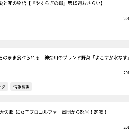
愛と死の物語【『やすらぎの郷』第15週おさらい】
20
そのまま食べられる！神奈川のブランド野菜「よこすか水なす
20
ング
情報番組
の“大失敗”に女子プロゴルファー軍団から怒号！悲鳴！
20