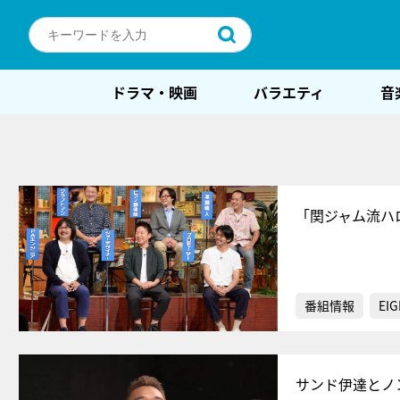
ドラマ・映画
バラエティ
音
「関ジャム流ハ
番組情報
EIG
サンド伊達とノ