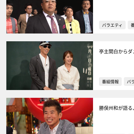
バラエティ
亭主関白からダ
番組情報
バ
勝俣州和が語る