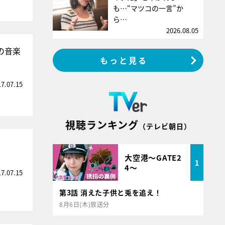
も…“マツコの一言”か
ら…
2026.08.05
の音楽
もっと見る
17.07.15
視聴ランキング
（テレビ朝日）
大空港～GATE2
1
4～
17.07.15
第3話 消えた子供と兎を追え！
8月6日(木)放送分