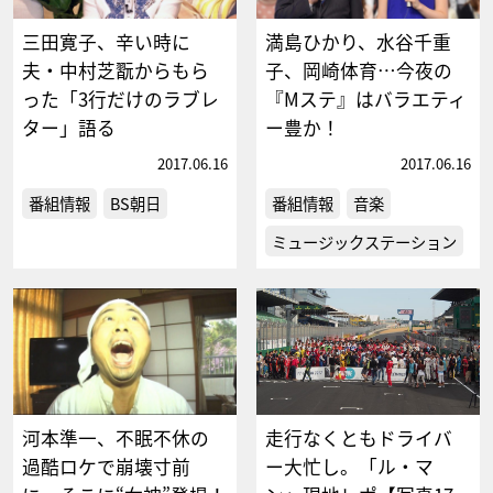
三田寛子、辛い時に
満島ひかり、水谷千重
夫・中村芝翫からもら
子、岡崎体育…今夜の
った「3行だけのラブレ
『Mステ』はバラエティ
ター」語る
ー豊か！
2017.06.16
2017.06.16
番組情報
BS朝日
番組情報
音楽
ミュージックステーション
河本準一、不眠不休の
走行なくともドライバ
過酷ロケで崩壊寸前
ー大忙し。「ル・マ