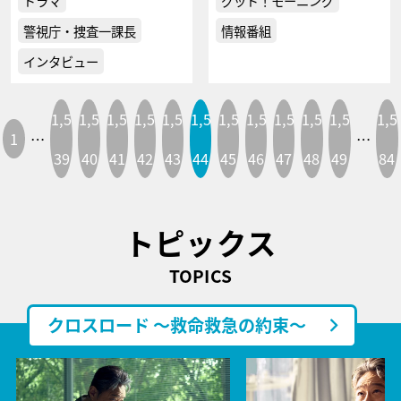
ドラマ
グッド！モーニング
警視庁・捜査一課長
情報番組
インタビュー
1,5
1,5
1,5
1,5
1,5
1,5
1,5
1,5
1,5
1,5
1,5
1,5
1
…
…
39
40
41
42
43
44
45
46
47
48
49
84
トピックス
TOPICS
クロスロード ～救命救急の約束～