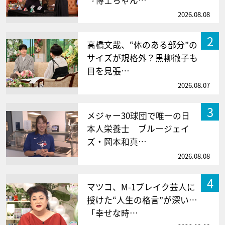
『博士ちゃん…
2026.08.08
2
高橋文哉、“体のある部分”の
サイズが規格外？黒柳徹子も
目を見張…
2026.08.07
3
メジャー30球団で唯一の日
本人栄養士 ブルージェイ
ズ・岡本和真…
2026.08.08
4
マツコ、M-1ブレイク芸人に
授けた“人生の格言”が深い…
「幸せな時…