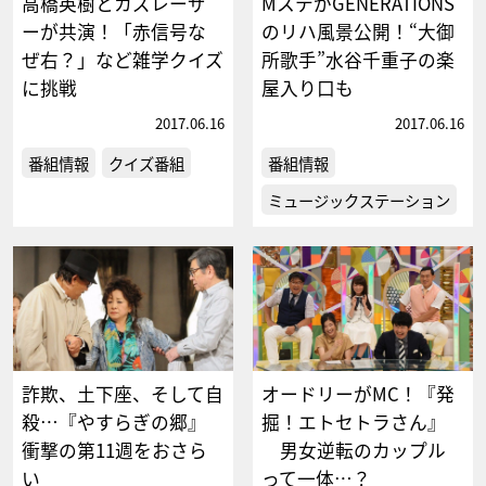
高橋英樹とカズレーザ
MステがGENERATIONS
ーが共演！「赤信号な
のリハ風景公開！“大御
ぜ右？」など雑学クイズ
所歌手”水谷千重子の楽
に挑戦
屋入り口も
2017.06.16
2017.06.16
番組情報
クイズ番組
番組情報
ミュージックステーション
詐欺、土下座、そして自
オードリーがMC！『発
殺…『やすらぎの郷』
掘！エトセトラさん』
衝撃の第11週をおさら
男女逆転のカップル
い
って一体…？