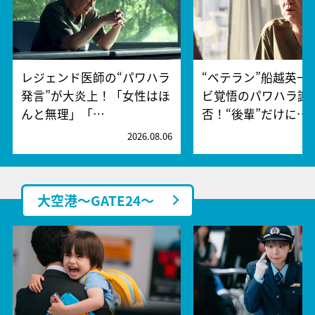
レジェンド医師の“パワハラ
“ベテラン”船越英一
発言”が大炎上！「女性はほ
ビ覚悟のパワハラ謝
んと無理」「…
否！“後輩”だけに…
2026.08.06
2
大空港～GATE24～