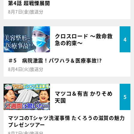
第4話 超戦慄展開
8月7日(金)放送分
クロスロード ～救命救
4
急の約束～
＃5 病院激震！パワハラ＆医療事故!?
8月4日(火)放送分
マツコ＆有吉 かりそめ
5
天国
マツコのTシャツ洗濯事情 たくろうの滋賀の魅力
プレゼンツアー
8月7日(金)放送分