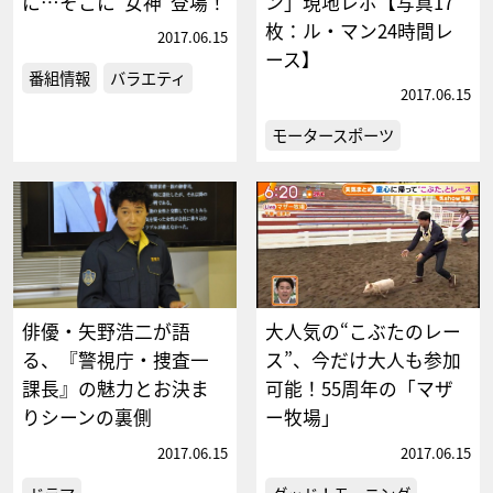
に…そこに“女神”登場！
ン」現地レポ【写真17
枚：ル・マン24時間レ
2017.06.15
ース】
番組情報
バラエティ
2017.06.15
モータースポーツ
俳優・矢野浩二が語
大人気の“こぶたのレー
る、『警視庁・捜査一
ス”、今だけ大人も参加
課長』の魅力とお決ま
可能！55周年の「マザ
りシーンの裏側
ー牧場」
2017.06.15
2017.06.15