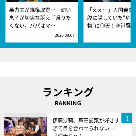
暴力夫が親権取得…。幼い
「ええ…」入国審査
息子が切実な訴え「帰りた
腹に隠していた“危険
くない。パパはマ…
物”に仰天！空港騒
2026.08.07
2
ランキング
RANKING
1
伊藤沙莉、芦田愛菜が好きす
ぎて目を合わせられない…