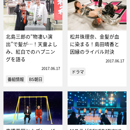
北島三郎の“物凄い演
松井珠理奈、金髪が血
出”で髪が…！天童よし
に染まる！島田晴香と
み、紅白でのハプニン
因縁のライバル対決
グを語る
2017.06.17
2017.06.17
ドラマ
番組情報
BS朝日