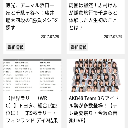
徳光、アニマル浜口一
周囲は騒然！志村けん
家と千駄ヶ谷へ！藤井
が鎌倉旅行で千鳥らと
聡太四段の“勝負メシ”を
体験した人生初のこと
探す
とは？
2017.07.29
2017.07.29
番組情報
番組情報
【世界ラリー（WR
AKB48 Team 8らアイド
C）】トヨタ、総合1位2
ル勢が多数登場！【テ
位に！ 第9戦ラリー・
レ朝夏祭り・今週の音
フィンランド デイ2結果
楽LIVE】