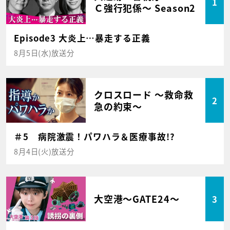
1
Ｃ強行犯係～ Season2
Episode3 大炎上…暴走する正義
8月5日(水)放送分
クロスロード ～救命救
2
急の約束～
＃5 病院激震！パワハラ＆医療事故!?
8月4日(火)放送分
大空港～GATE24～
3