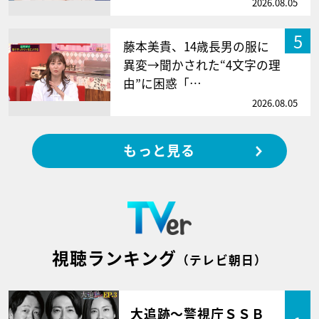
2026.08.05
5
藤本美貴、14歳長男の服に
異変→聞かされた“4文字の理
由”に困惑「…
2026.08.05
もっと見る
視聴ランキング
（テレビ朝日）
大追跡～警視庁ＳＳＢ