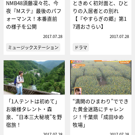
NMB48須藤凜々花、今
ときめく初対面と、ひと
夜『Mステ』最後のパフ
りの入居者との別れ
ォーマンス！本番直前
【『やすらぎの郷』第1
の様子を公開
7週おさらい】
2017.07.28
2017.07.28
ミュージックステーション
ドラマ
「1人テントは初めて」
“満開のひまわり”ででき
お嬢様タレント・森
た黄金迷路にチャレン
泉、“日本三大秘境”を野
ジ！千葉県「成田ゆめ
宿旅！
牧場」
2017.07.28
2017.07.28