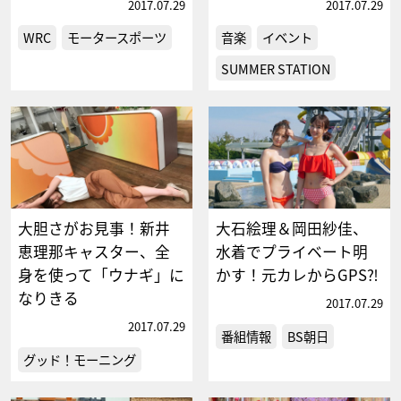
2017.07.29
2017.07.29
WRC
モータースポーツ
音楽
イベント
SUMMER STATION
大胆さがお見事！新井
大石絵理＆岡田紗佳、
恵理那キャスター、全
水着でプライベート明
身を使って「ウナギ」に
かす！元カレからGPS⁈
なりきる
2017.07.29
2017.07.29
番組情報
BS朝日
グッド！モーニング