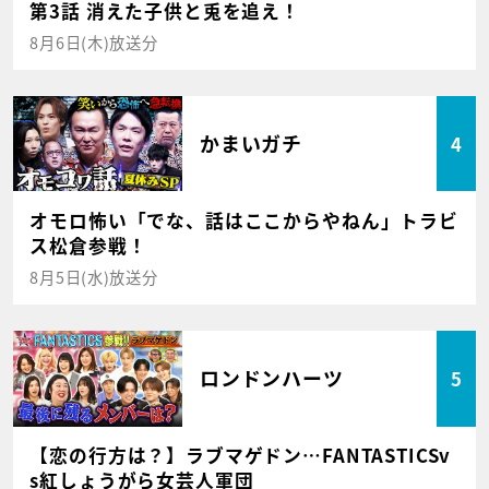
第3話 消えた子供と兎を追え！
8月6日(木)放送分
かまいガチ
4
オモロ怖い「でな、話はここからやねん」トラビ
ス松倉参戦！
8月5日(水)放送分
ロンドンハーツ
5
【恋の行方は？】ラブマゲドン…FANTASTICSv
s紅しょうがら女芸人軍団