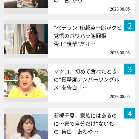
の一言”から…
2026.08.05
2
“ベテラン”船越英一郎がクビ
覚悟のパワハラ謝罪拒
否！“後輩”だけ…
2026.08.05
3
マツコ、初めて食べたとき
の“衝撃度ナンバーワングル
メ”を告白「…
2026.08.05
4
若槻千夏、家族にはあるの
に…家で自分だけ“ないも
の”告白 あわや…