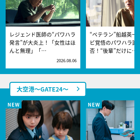
レジェンド医師の“パワハラ
“ベテラン”船越英一
発言”が大炎上！「女性はほ
ビ覚悟のパワハラ謝
んと無理」「…
否！“後輩”だけに…
2026.08.06
2
大空港～GATE24～