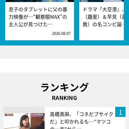
息子のタブレットに父の暴
ドラマ『大空港』、
力映像が…“観察眼MAX”の
（趣里）＆早見（眞
主人公が見つけた…
敦）の名コンビ誕…
2026.08.07
2
ランキング
RANKING
1
高橋真麻、「コネだブサイク
だ」と叩かれるも…“マツコ