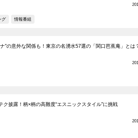
20
ング
情報番組
ナナ”の意外な関係も！東京の名湧水57選の「関口芭蕉庵」とは
20
テク披露！柄×柄の高難度“エスニックスタイル”に挑戦
20