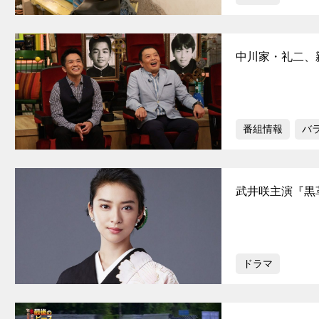
中川家・礼二、
番組情報
バ
武井咲主演『黒
ドラマ