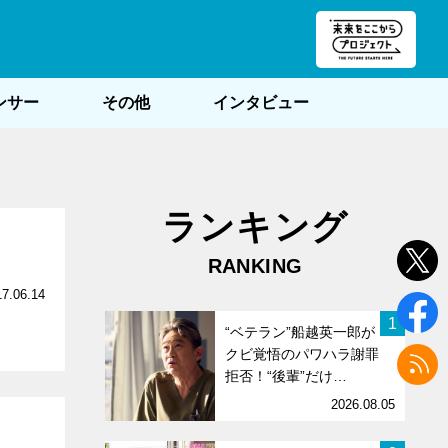
朝POST
ンサー
その他
インタビュー
ランキング
RANKING
17.06.14
1
“ベテラン”船越英一郎が
クビ覚悟のパワハラ謝罪
拒否！“後輩”だけ…
2026.08.05