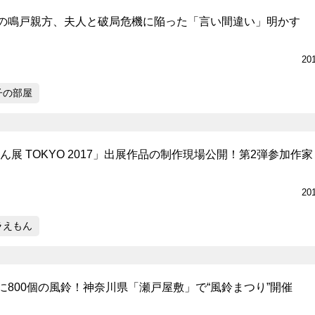
の鳴戸親方、夫人と破局危機に陥った「言い間違い」明かす
20
子の部屋
もん展 TOKYO 2017」出展作品の制作現場公開！第2弾参加作
20
ラえもん
に800個の風鈴！神奈川県「瀬戸屋敷」で“風鈴まつり”開催