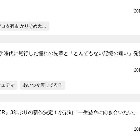
20
ツコ＆有吉 かりそめ天…
学時代に尾行した憧れの先輩と「とんでもない記憶の違い」発
20
ラエティ
あいつ今何してる？
DER』3年ぶりの新作決定！小栗旬「一生懸命に向き合いたい」
20