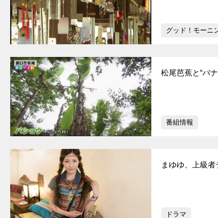
グッド！モーニ
松尾芭蕉と“バ
番組情報
まゆゆ、上級者
ドラマ