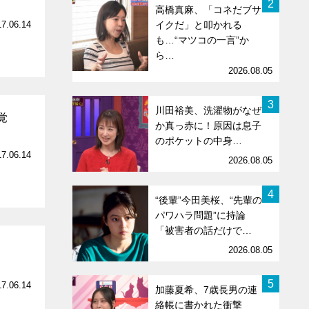
2
高橋真麻、「コネだブサ
17.06.14
イクだ」と叩かれる
も…“マツコの一言”か
ら…
2026.08.05
3
川田裕美、洗濯物がなぜ
覚
か真っ赤に！原因は息子
のポケットの中身…
17.06.14
2026.08.05
4
“後輩”今田美桜、“先輩の
パワハラ問題”に持論
「被害者の話だけで…
2026.08.05
5
17.06.14
加藤夏希、7歳長男の連
絡帳に書かれた衝撃