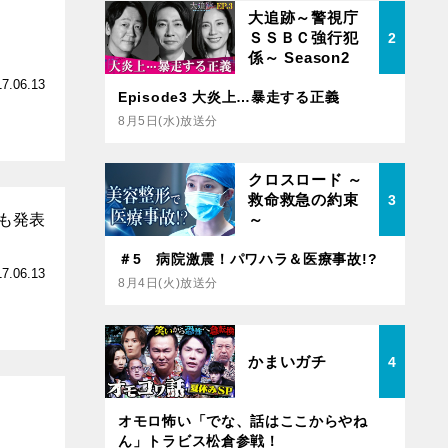
大追跡～警視庁
ＳＳＢＣ強行犯
2
係～ Season2
17.06.13
Episode3 大炎上…暴走する正義
8月5日(水)放送分
クロスロード ～
救命救急の約束
3
～
家も発表
＃5 病院激震！パワハラ＆医療事故!?
17.06.13
8月4日(火)放送分
かまいガチ
4
オモロ怖い「でな、話はここからやね
ん」トラビス松倉参戦！