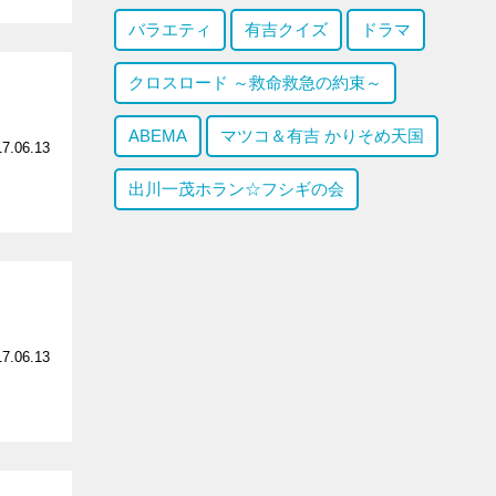
バラエティ
有吉クイズ
ドラマ
クロスロード ～救命救急の約束～
ABEMA
マツコ＆有吉 かりそめ天国
17.06.13
出川一茂ホラン☆フシギの会
17.06.13