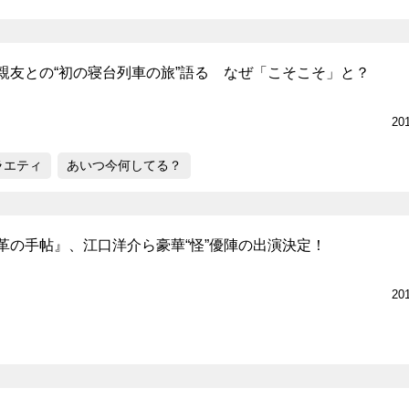
親友との“初の寝台列車の旅”語る なぜ「こそこそ」と？
20
ラエティ
あいつ今何してる？
革の手帖』、江口洋介ら豪華“怪”優陣の出演決定！
20