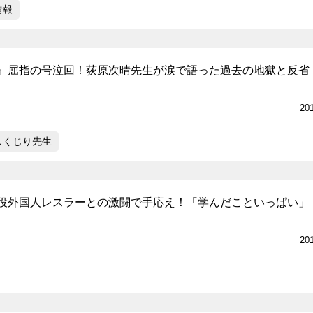
情報
』屈指の号泣回！荻原次晴先生が涙で語った過去の地獄と反省
20
しくじり先生
役外国人レスラーとの激闘で手応え！「学んだこといっぱい」
20