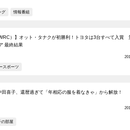
ング
情報番組
WRC）】オット・タナクが初勝利！トヨタは3台すべて入賞 
ア 最終結果
20
ースポーツ
・中田喜子、還暦過ぎて「年相応の服を着なきゃ」から解放！
20
子の部屋