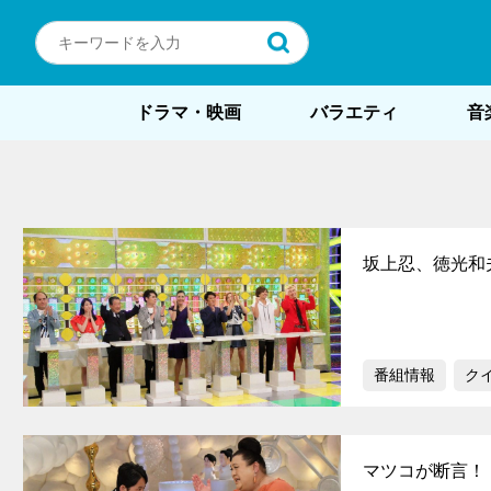
ドラマ・映画
バラエティ
音
坂上忍、徳光和
番組情報
ク
マツコが断言！