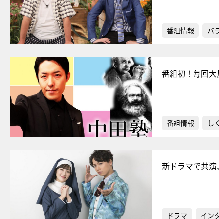
番組情報
バ
番組初！毎回大
番組情報
し
新ドラマで共演
ドラマ
イン