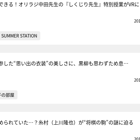
できる！オリラジ中田先生の『しくじり先生』特別授業がVRに
20
SUMMER STATION
参した“思い出の衣装”の美しさに、黒柳も思わずため息…
20
子の部屋
められていた…？糸村（上川隆也）が“将棋の駒”の謎に迫る
20