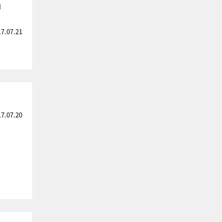
」
17.07.21
！
17.07.20