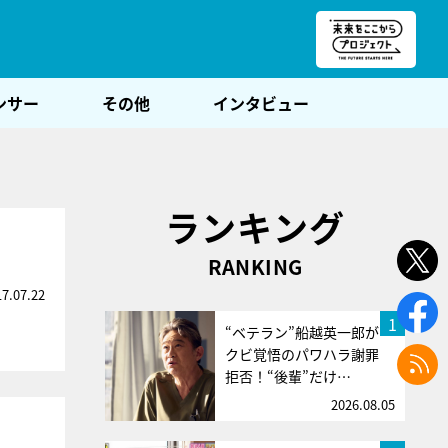
朝POST
ンサー
その他
インタビュー
ランキング
RANKING
17.07.22
1
“ベテラン”船越英一郎が
クビ覚悟のパワハラ謝罪
拒否！“後輩”だけ…
2026.08.05