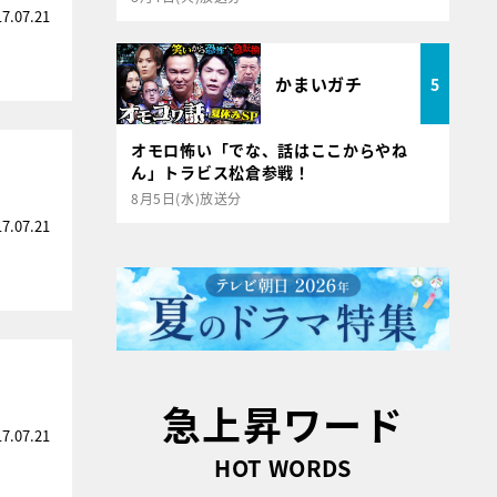
17.07.21
かまいガチ
5
オモロ怖い「でな、話はここからやね
ん」トラビス松倉参戦！
8月5日(水)放送分
17.07.21
急上昇ワード
17.07.21
HOT WORDS