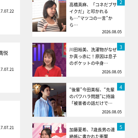
2
高橋真麻、「コネだブサ
17.07.22
イクだ」と叩かれる
も…“マツコの一言”か
ら…
2026.08.05
3
川田裕美、洗濯物がなぜ
満悦
か真っ赤に！原因は息子
のポケットの中身…
17.07.21
2026.08.05
4
“後輩”今田美桜、“先輩
のパワハラ問題”に持論
「被害者の話だけで…
2026.08.05
5
17.07.21
加藤夏希、7歳長男の連
絡帳に書かれた衝撃