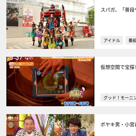
スパガ、「普段
アイドル
番
仮想空間で宝探
グッド！モーニ
ボヤキ男・小宮