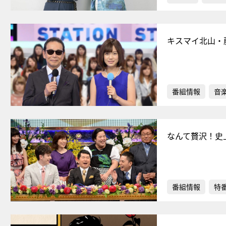
キスマイ北山・
番組情報
音
なんて贅沢！史
番組情報
特