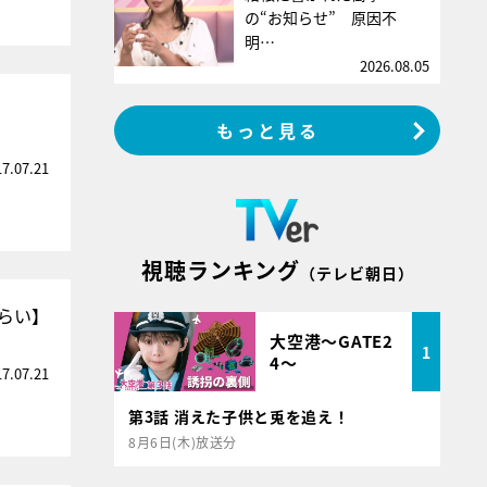
の“お知らせ” 原因不
明…
2026.08.05
もっと見る
17.07.21
視聴ランキング
（テレビ朝日）
らい】
大空港～GATE2
1
4～
17.07.21
第3話 消えた子供と兎を追え！
8月6日(木)放送分