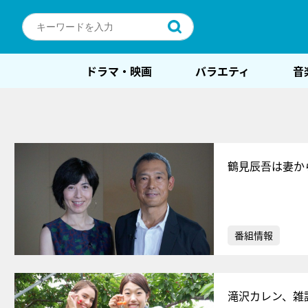
ドラマ・映画
バラエティ
音
鶴見辰吾は妻か
番組情報
滝沢カレン、雑