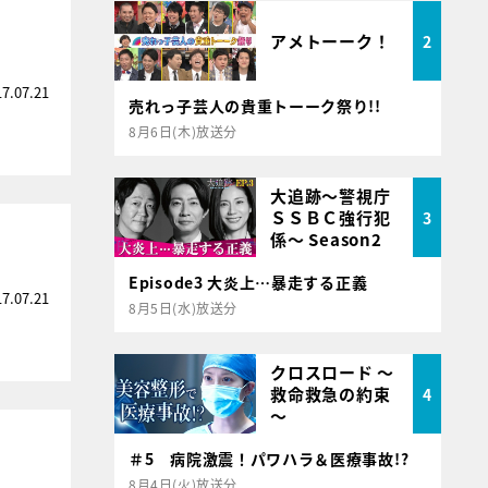
アメトーーク！
2
17.07.21
売れっ子芸人の貴重トーーク祭り!!
8月6日(木)放送分
大追跡～警視庁
ＳＳＢＣ強行犯
3
係～ Season2
Episode3 大炎上…暴走する正義
17.07.21
8月5日(水)放送分
クロスロード ～
救命救急の約束
4
～
＃5 病院激震！パワハラ＆医療事故!?
8月4日(火)放送分