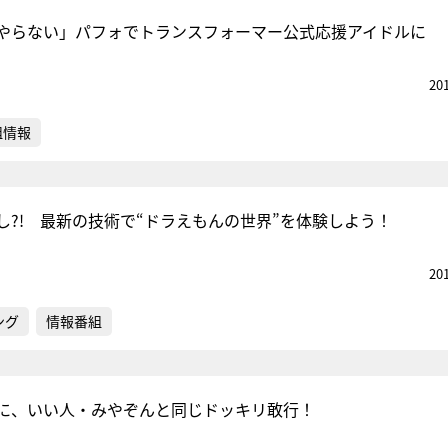
やらない」パフォでトランスフォーマー公式応援アイドルに
20
組情報
し?! 最新の技術で“ドラえもんの世界”を体験しよう！
20
ング
情報番組
に、いい人・みやぞんと同じドッキリ敢行！