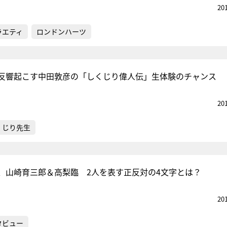
20
ラエティ
ロンドンハーツ
反響起こす中田敦彦の「しくじり偉人伝」生体験のチャンス
20
くじり先生
、山崎育三郎＆高梨臨 2人を表す正反対の4文字とは？
20
タビュー