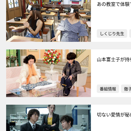
あの教室で体験
しくじり先生
山本富士子が持
番組情報
徹
切ない愛情が秘