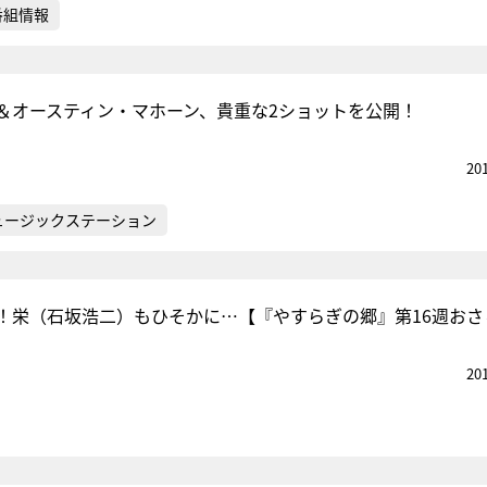
番組情報
＆オースティン・マホーン、貴重な2ショットを公開！
20
ュージックステーション
！栄（石坂浩二）もひそかに…【『やすらぎの郷』第16週おさ
20