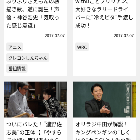
ぶりぶりざえもんの絵
withBことブリリアン、
描き歌、遂に誕生！声
大好きなラリードライ
優・神谷浩史「気取っ
バーに“冷えピタ”手渡し
た感じ意識」
成功！
2017.07.07
2017.07.07
アニメ
WRC
クレヨンしんちゃん
番組情報
ついにバレた！“濃野佐
オリラジ中田が解説！
志美”の正体【『やすら
キングペンギンの“しく