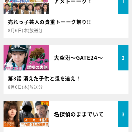
アメトーーク！
1
売れっ子芸人の貴重トーーク祭り!!
8月6日(木)放送分
大空港～GATE24～
2
第3話 消えた子供と兎を追え！
8月6日(木)放送分
名探偵のままでいて
3