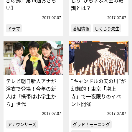
ぎの郷』第14週おさら
じり”から学ぶ人生の教
い】
訓とは？
2017.07.07
2017.07.07
ドラマ
番組情報
しくじり先生
テレビ朝日新人アナが
“キャンドルの天の川”が
浴衣で登場！今年の新
幻想的！東京「増上
人は「携帯は小学生か
寺」で一夜限りのイベ
ら」世代
ント開催
2017.07.07
2017.07.07
アナウンサーズ
グッド！モーニング