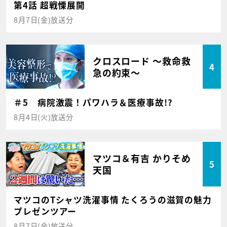
第4話 超戦慄展開
8月7日(金)放送分
クロスロード ～救命救
4
急の約束～
＃5 病院激震！パワハラ＆医療事故!?
8月4日(火)放送分
マツコ＆有吉 かりそめ
5
天国
マツコのTシャツ洗濯事情 たくろうの滋賀の魅力
プレゼンツアー
8月7日(金)放送分