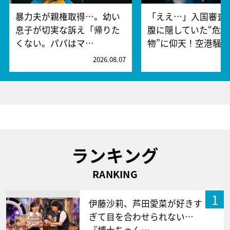
暴力夫が親権取得…。幼い
「ええ…」入国審査
息子が切実な訴え「帰りた
腹に隠していた“危険
くない。パパはマ…
物”に仰天！空港騒
2026.08.07
2
ランキング
RANKING
1
伊藤沙莉、芦田愛菜が好きす
ぎて目を合わせられない…