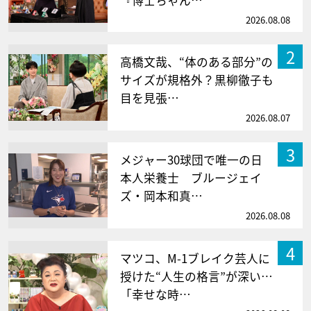
『博士ちゃん…
2026.08.08
2
高橋文哉、“体のある部分”の
サイズが規格外？黒柳徹子も
目を見張…
2026.08.07
3
メジャー30球団で唯一の日
本人栄養士 ブルージェイ
ズ・岡本和真…
2026.08.08
4
マツコ、M-1ブレイク芸人に
授けた“人生の格言”が深い…
「幸せな時…