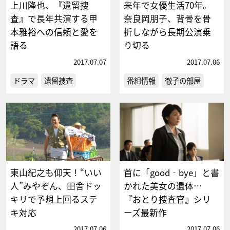
上川隆也、『遺留捜
来年で女優生活70年。
査』で長年共演する甲
奈良岡朋子、背骨を骨
本雅裕への信頼と愛を
折しながら長期公演乗
語る
り切る
2017.07.07
2017.07.06
ドラマ
遺留捜査
番組情報
徹子の部屋
東山紀之も仰天！“いい
首に「good‐bye」と書
人”みやぞん、田舎ドッ
かれた美女の遺体…
キリで予想上回るステ
『おとり捜査官』シリ
キ対応
ーズ最新作
2017.07.06
2017.07.06