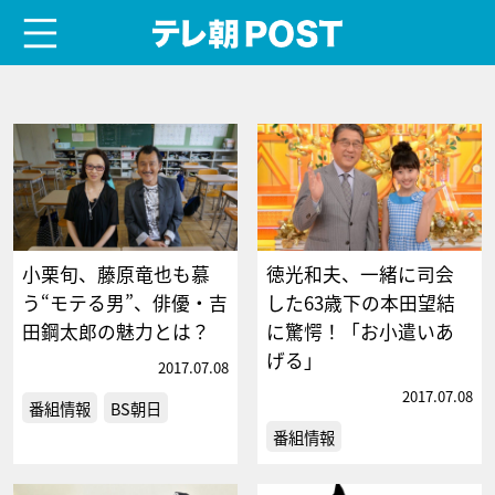
menu
テレ朝POST
小栗旬、藤原竜也も慕
徳光和夫、一緒に司会
う“モテる男”、俳優・吉
した63歳下の本田望結
田鋼太郎の魅力とは？
に驚愕！「お小遣いあ
げる」
2017.07.08
2017.07.08
番組情報
BS朝日
番組情報