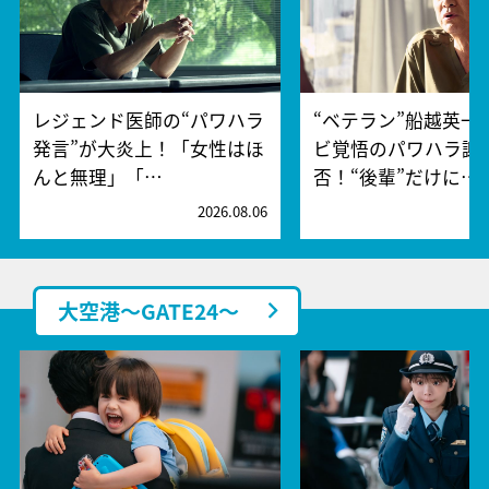
レジェンド医師の“パワハラ
“ベテラン”船越英一
発言”が大炎上！「女性はほ
ビ覚悟のパワハラ謝
んと無理」「…
否！“後輩”だけに…
2026.08.06
2
大空港～GATE24～