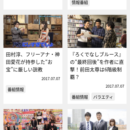
情報番組
田村淳、フリーアナ・神
『ろくでなしブルース』
田愛花が持参した“お
の“最終回後”を作者に直
宝”に厳しい説教
撃！前田太尊は6階級制
覇？
2017.07.07
2017.07.07
番組情報
番組情報
バラエティ