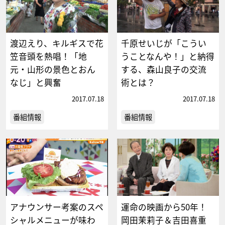
渡辺えり、キルギスで花
千原せいじが「こうい
笠音頭を熱唱！「地
うことなんや！」と納得
元・山形の景色とおん
する、森山良子の交流
なじ」と興奮
術とは？
2017.07.18
2017.07.18
番組情報
番組情報
アナウンサー考案のスペ
運命の映画から50年！
シャルメニューが味わ
岡田茉莉子＆吉田喜重