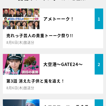
アメトーーク！
1
売れっ子芸人の貴重トーーク祭り!!
8月6日(木)放送分
大空港～GATE24～
2
第3話 消えた子供と兎を追え！
8月6日(木)放送分