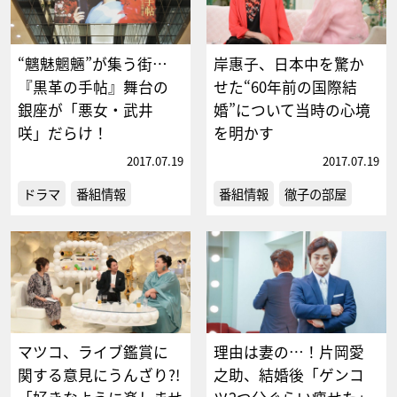
“魑魅魍魎”が集う街…
岸惠子、日本中を驚か
『黒革の手帖』舞台の
せた“60年前の国際結
銀座が「悪女・武井
婚”について当時の心境
咲」だらけ！
を明かす
2017.07.19
2017.07.19
ドラマ
番組情報
番組情報
徹子の部屋
マツコ、ライブ鑑賞に
理由は妻の…！片岡愛
関する意見にうんざり?!
之助、結婚後「ゲンコ