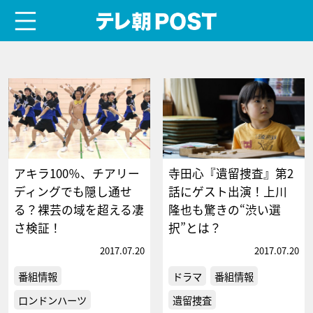
menu
テレ朝POST
アキラ100％、チアリー
寺田心『遺留捜査』第2
ディングでも隠し通せ
話にゲスト出演！上川
る？裸芸の域を超える凄
隆也も驚きの“渋い選
さ検証！
択”とは？
2017.07.20
2017.07.20
番組情報
ドラマ
番組情報
ロンドンハーツ
遺留捜査