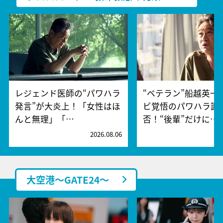
レジェンド医師の“パワハラ
“ベテラン”船越英一
発言”が大炎上！「女性はほ
ビ覚悟のパワハラ謝
んと無理」「…
否！“後輩”だけに…
2026.08.06
2
大空港～GATE24～