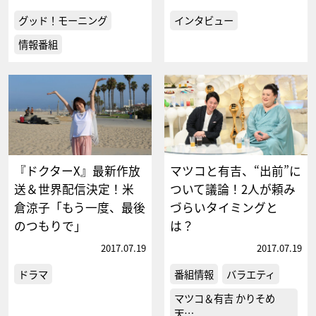
グッド！モーニング
インタビュー
情報番組
『ドクターX』最新作放
マツコと有吉、“出前”に
送＆世界配信決定！米
ついて議論！2人が頼み
倉涼子「もう一度、最後
づらいタイミングと
のつもりで」
は？
2017.07.19
2017.07.19
ドラマ
番組情報
バラエティ
マツコ＆有吉 かりそめ
天…