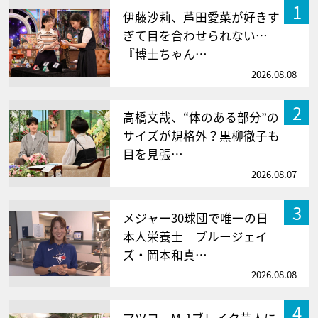
1
伊藤沙莉、芦田愛菜が好きす
ぎて目を合わせられない…
『博士ちゃん…
2026.08.08
2
高橋文哉、“体のある部分”の
サイズが規格外？黒柳徹子も
目を見張…
2026.08.07
3
メジャー30球団で唯一の日
本人栄養士 ブルージェイ
ズ・岡本和真…
2026.08.08
4
マツコ、M-1ブレイク芸人に