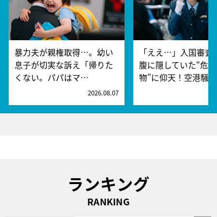
暴力夫が親権取得…。幼い
「ええ…」入国審査
息子が切実な訴え「帰りた
腹に隠していた“危険
くない。パパはマ…
物”に仰天！空港騒
2026.08.07
2
ランキング
RANKING