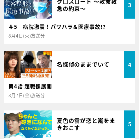
クロスロード ～救命救
3
急の約束～
＃5 病院激震！パワハラ＆医療事故!?
8月4日(火)放送分
名探偵のままでいて
4
第4話 超戦慄展開
8月7日(金)放送分
夏色の雲が恋と嵐をま
5
きおこす