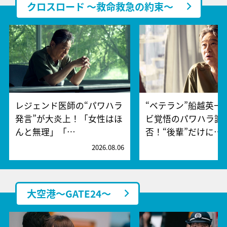
クロスロード ～救命救急の約束～
レジェンド医師の“パワハラ
“ベテラン”船越英一
発言”が大炎上！「女性はほ
ビ覚悟のパワハラ謝
んと無理」「…
否！“後輩”だけに…
2026.08.06
2
大空港～GATE24～