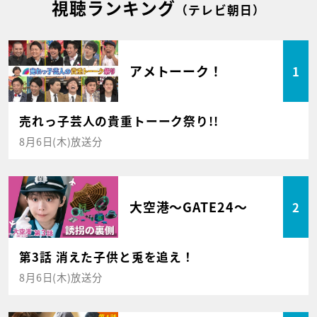
視聴ランキング
（テレビ朝日）
アメトーーク！
1
売れっ子芸人の貴重トーーク祭り!!
8月6日(木)放送分
大空港～GATE24～
2
第3話 消えた子供と兎を追え！
8月6日(木)放送分