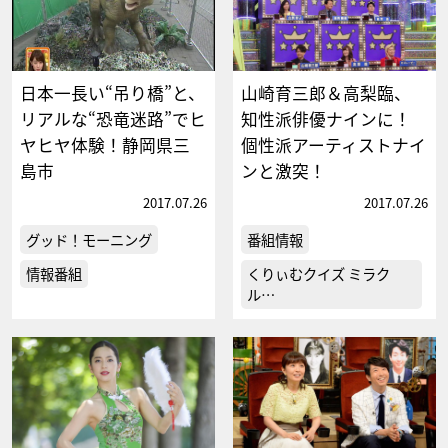
日本一長い“吊り橋”と、
山崎育三郎＆高梨臨、
リアルな“恐竜迷路”でヒ
知性派俳優ナインに！
ヤヒヤ体験！静岡県三
個性派アーティストナイ
島市
ンと激突！
2017.07.26
2017.07.26
グッド！モーニング
番組情報
情報番組
くりぃむクイズ ミラク
ル…