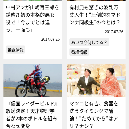
中村アンが山崎育三郎を
有村昆も驚きの波乱万
誘惑?! 初の本格的悪女
丈人生！“圧倒的なマド
役で「今までとは違
ンナ同級生”の今とは？
う、一面も」
2017.07.26
2017.07.26
あいつ今何してる？
番組情報
番組情報
『仮面ライダービルド』
マツコと有吉、食器を
放送決定！天才物理学
洗うタイミングで議
者が2本のボトルを組み
論！“ためてから”はア
合わせ変身
リ？ナシ？