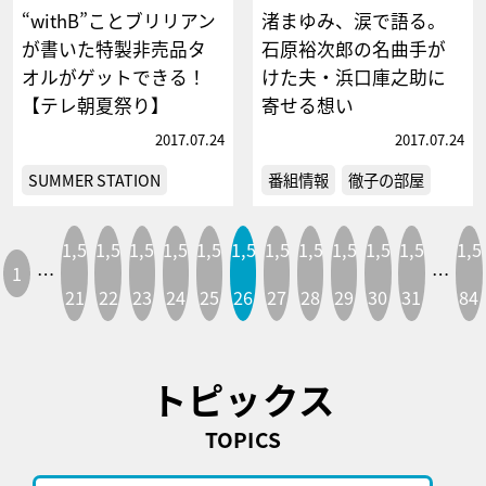
“withB”ことブリリアン
渚まゆみ、涙で語る。
が書いた特製非売品タ
石原裕次郎の名曲手が
オルがゲットできる！
けた夫・浜口庫之助に
【テレ朝夏祭り】
寄せる想い
2017.07.24
2017.07.24
SUMMER STATION
番組情報
徹子の部屋
1,5
1,5
1,5
1,5
1,5
1,5
1,5
1,5
1,5
1,5
1,5
1,5
1
…
…
21
22
23
24
25
26
27
28
29
30
31
84
トピックス
TOPICS