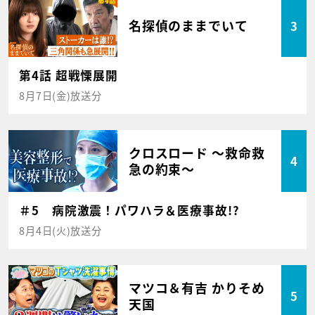
名探偵のままでいて
3
第4話 超戦慄展開
8月7日(金)放送分
クロスロード ～救命救
4
急の約束～
＃5 病院激震！パワハラ＆医療事故!?
8月4日(火)放送分
マツコ＆有吉 かりそめ
5
天国