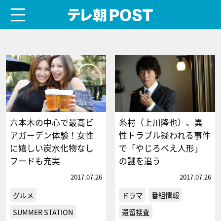
menu
テレ朝POST
六本木の中心で最高ビ
糸村（上川隆也）、異
アガーデン体験！女性
性トラブル疑われる事件
に嬉しい炭水化物なし
で「やじろべえ人形」
フードも充実
の謎を追う
2017.07.26
2017.07.26
グルメ
ドラマ
番組情報
SUMMER STATION
遺留捜査