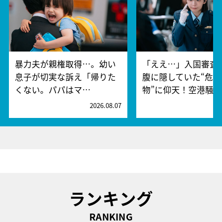
暴力夫が親権取得…。幼い
「ええ…」入国審査
息子が切実な訴え「帰りた
腹に隠していた“危険
くない。パパはマ…
物”に仰天！空港騒
2026.08.07
2
ランキング
RANKING