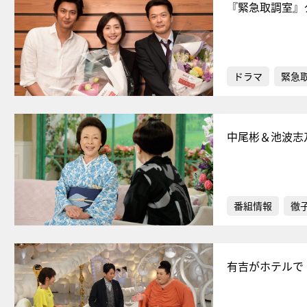
『緊急取調室』
ドラマ
緊急
中尾彬＆池波志
番組情報
徹
有吉がホテルで