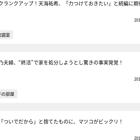
クランクアップ！天海祐希、「力つけておきたい」と続編に期
20
取調室
乃夫婦、“終活”で家を処分しようとし驚きの事実発覚！
20
子の部屋
「ついでだから」と捨てたものに、マツコがビックリ！
20