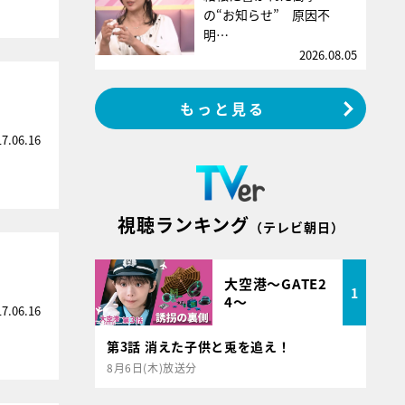
の“お知らせ” 原因不
明…
2026.08.05
もっと見る
17.06.16
視聴ランキング
（テレビ朝日）
大空港～GATE2
1
4～
17.06.16
第3話 消えた子供と兎を追え！
8月6日(木)放送分