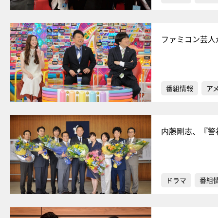
ファミコン芸人
番組情報
ア
内藤剛志、『警
ドラマ
番組