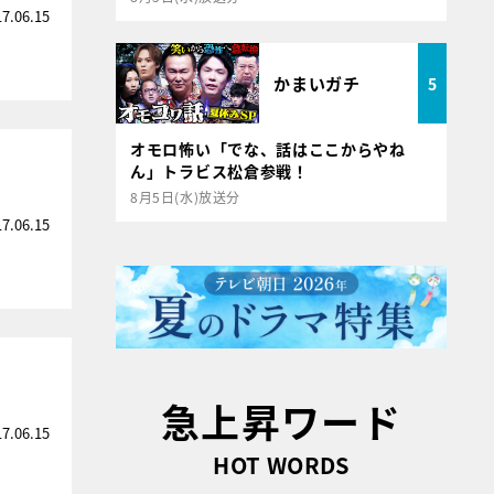
17.06.15
かまいガチ
5
オモロ怖い「でな、話はここからやね
ん」トラビス松倉参戦！
8月5日(水)放送分
17.06.15
急上昇ワード
17.06.15
HOT WORDS