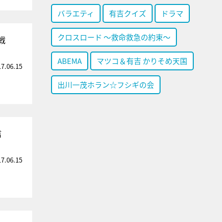
バラエティ
有吉クイズ
ドラマ
クロスロード ～救命救急の約束～
戦
ABEMA
マツコ＆有吉 かりそめ天国
17.06.15
出川一茂ホラン☆フシギの会
信
17.06.15