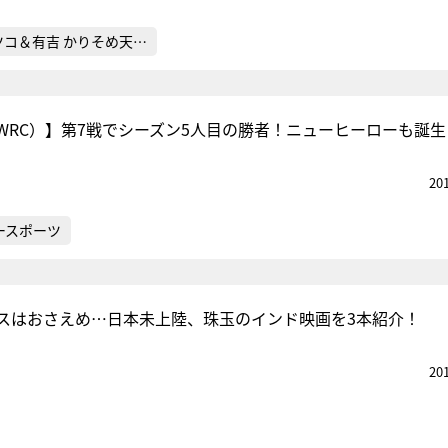
ツコ＆有吉 かりそめ天…
WRC）】第7戦でシーズン5人目の勝者！ニューヒーローも誕生
20
ースポーツ
スはおさえめ…日本未上陸、珠玉のインド映画を3本紹介！
20