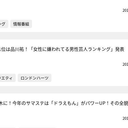
20
ング
情報番組
1位は品川祐！「女性に嫌われてる男性芸人ランキング」発表
20
ラエティ
ロンドンハーツ
木に！今年のサマステは「ドラえもん」がパワーUP！その全
20