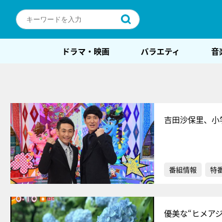
ドラマ・映画
バラエティ
音
吉田沙保里、小
番組情報
特
優美な“ヒメア