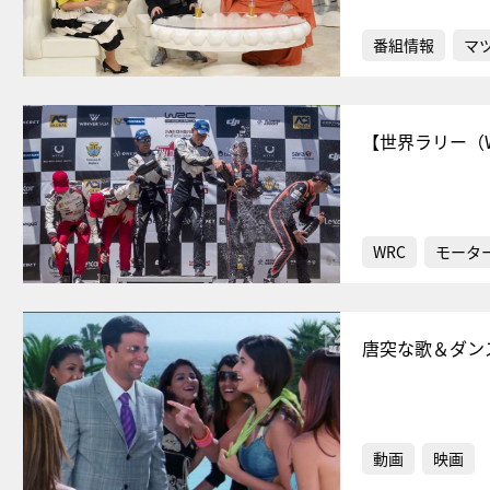
番組情報
マ
【世界ラリー（
WRC
モータ
唐突な歌＆ダン
動画
映画