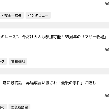
20
庁・捜査一課長
インタビュー
たのレース”、今だけ大人も参加可能！55周年の「マザー牧場」
20
ング
情報番組
、遂に最終話！再編成言い渡され「最後の事件」に臨む
20
情報
緊急取調室