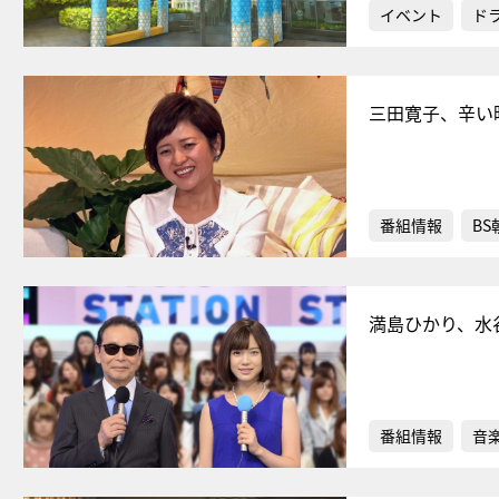
イベント
ド
三田寛子、辛い
番組情報
BS
満島ひかり、水
番組情報
音