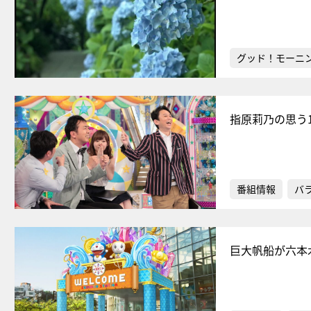
グッド！モーニ
指原莉乃の思う
番組情報
バ
巨大帆船が六本