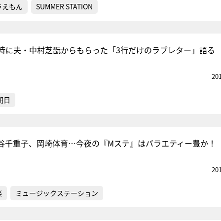
ラえもん
SUMMER STATION
時に夫・中村芝翫からもらった「3行だけのラブレター」語る
20
朝日
谷千重子、岡崎体育…今夜の『Mステ』はバラエティー豊か！
20
楽
ミュージックステーション