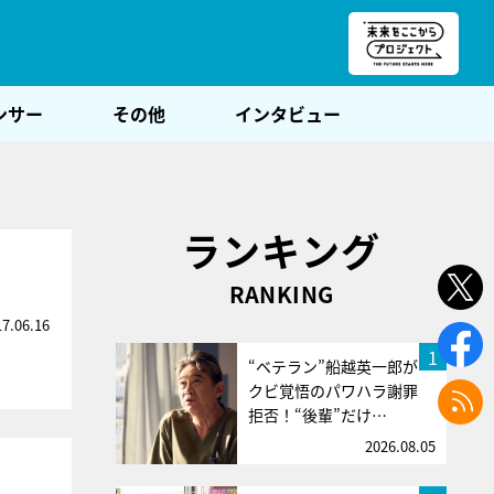
朝POST
ンサー
その他
インタビュー
ランキング
RANKING
17.06.16
1
“ベテラン”船越英一郎が
クビ覚悟のパワハラ謝罪
拒否！“後輩”だけ…
2026.08.05