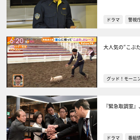
ドラマ
警視
大人気の“こぶ
グッド！モーニ
『緊急取調室』
ドラマ
番組