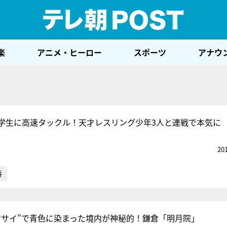
テレ
楽
アニメ・ヒーロー
スポーツ
アナウ
学生に高速タックル！天才レスリング少年3人と連戦で本気に
20
番
ジサイ”で青色に染まった境内が神秘的！鎌倉「明月院」