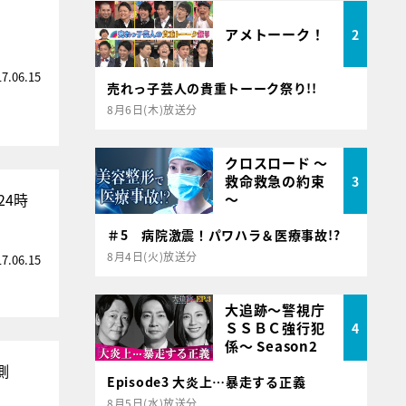
アメトーーク！
2
17.06.15
売れっ子芸人の貴重トーーク祭り!!
8月6日(木)放送分
クロスロード ～
救命救急の約束
3
24時
～
＃5 病院激震！パワハラ＆医療事故!?
8月4日(火)放送分
17.06.15
大追跡～警視庁
ＳＳＢＣ強行犯
4
係～ Season2
側
Episode3 大炎上…暴走する正義
8月5日(水)放送分