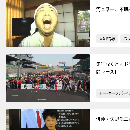
河本準一、不眠
番組情報
バ
走行なくともド
間レース】
モータースポー
俳優・矢野浩二