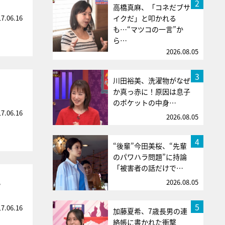
2
高橋真麻、「コネだブサ
17.06.16
イクだ」と叩かれる
も…“マツコの一言”か
ら…
2026.08.05
3
川田裕美、洗濯物がなぜ
か真っ赤に！原因は息子
のポケットの中身…
17.06.16
2026.08.05
4
“後輩”今田美桜、“先輩
のパワハラ問題”に持論
「被害者の話だけで…
貌
2026.08.05
5
17.06.16
加藤夏希、7歳長男の連
絡帳に書かれた衝撃