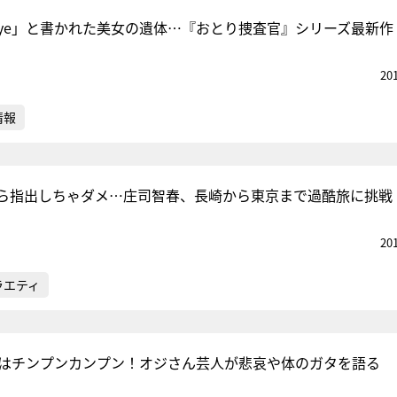
‐bye」と書かれた美女の遺体…『おとり捜査官』シリーズ最新作
20
情報
ら指出しちゃダメ…庄司智春、長崎から東京まで過酷旅に挑戦
20
ラエティ
央はチンプンカンプン！オジさん芸人が悲哀や体のガタを語る