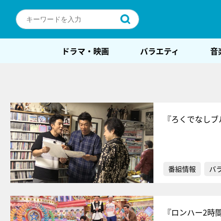
ドラマ・映画
バラエティ
音
『ろくでなしブ
番組情報
バ
『ロンハー2時