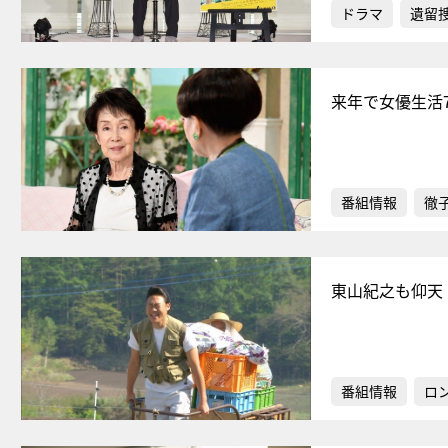
ドラマ
遺留
来年で女優生活
番組情報
徹
東山紀之も仰天
番組情報
ロ