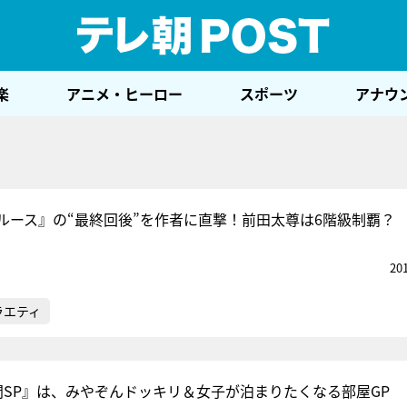
テレ
楽
アニメ・ヒーロー
スポーツ
アナウ
ルース』の“最終回後”を作者に直撃！前田太尊は6階級制覇？
20
ラエティ
間SP』は、みやぞんドッキリ＆女子が泊まりたくなる部屋GP