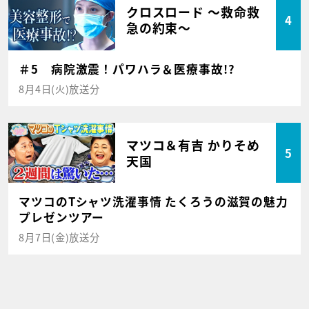
クロスロード ～救命救
4
急の約束～
＃5 病院激震！パワハラ＆医療事故!?
8月4日(火)放送分
マツコ＆有吉 かりそめ
5
天国
マツコのTシャツ洗濯事情 たくろうの滋賀の魅力
プレゼンツアー
8月7日(金)放送分