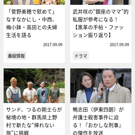
「菅野美穂で慰めて」
武井咲の“銀座のママ”的
なすなかにし・中西、
私服が参考になる！
梅小鉢・高田との夫婦
【黒革の手帖・ファッ
生活を語る
ション振り返り】
2017.09.09
2017.09.09
番組情報
ドラマ
サンド、つるの剛士らが
鴨志田（伊東四朗）が
秘境の地・群馬県上野
弁護士殺害事件に迫
村で新たな“帰れない
る！『おかしな刑事』
旅”に挑戦
の傑作を放送