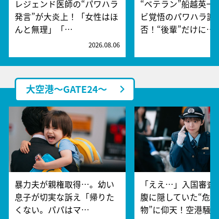
レジェンド医師の“パワハラ
“ベテラン”船越英一
発言”が大炎上！「女性はほ
ビ覚悟のパワハラ謝
んと無理」「…
否！“後輩”だけに…
2026.08.06
2
大空港～GATE24～
暴力夫が親権取得…。幼い
「ええ…」入国審査
息子が切実な訴え「帰りた
腹に隠していた“危険
くない。パパはマ…
物”に仰天！空港騒