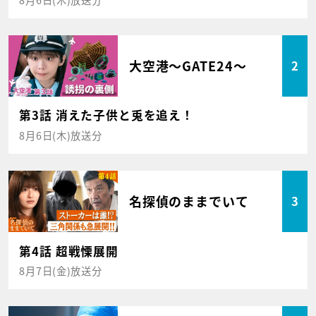
大空港～GATE24～
2
第3話 消えた子供と兎を追え！
8月6日(木)放送分
名探偵のままでいて
3
第4話 超戦慄展開
8月7日(金)放送分