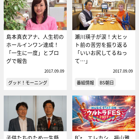
島本真衣アナ、人生初の
瀬川瑛子が涙！大ヒッ
ホールインワン達成！
ト前の苦労を振り返る
「一生に一度」とブロ
「いいお尻してるねっ
グで報告
て…」
2017.09.09
2017.09.09
グッド！モーニング
番組情報
BS朝日
子供たちのため一生懸
B’z、エレカシ、福山雅