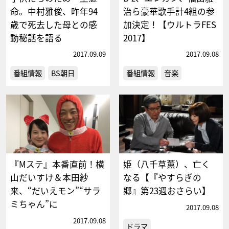
命。中村雅俊、昨年94
治ら豪華歌手計4組の参
歳で死去した母との感
加決定！【ウルトラFES
動秘話を語る
2017】
2017.09.09
2017.09.08
番組情報
BS朝日
番組情報
音楽
『Mステ』本番直前！横
姫（八千草薫）、亡く
山だいすけ＆本田紗
なる【『やすらぎの
来、“だいえモン”“サラ
郷』第23週おさらい】
ミちゃん”に
2017.09.08
2017.09.08
ドラマ