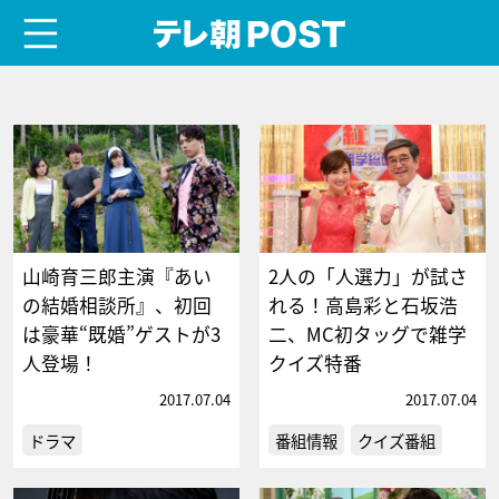
menu
テレ朝POST
山崎育三郎主演『あい
2人の「人選力」が試さ
の結婚相談所』、初回
れる！高島彩と石坂浩
は豪華“既婚”ゲストが3
二、MC初タッグで雑学
人登場！
クイズ特番
2017.07.04
2017.07.04
ドラマ
番組情報
クイズ番組