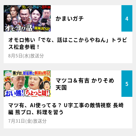
かまいガチ
4
オモロ怖い「でな、話はここからやねん」トラビ
ス松倉参戦！
8月5日(水)放送分
マツコ＆有吉 かりそめ
5
天国
マツ有、AI使ってる？ U字工事の敵情視察 長崎
編 熊プロ、料理を習う
7月31日(金)放送分