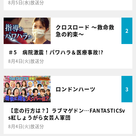
8月5日(水)放送分
クロスロード ～救命救
2
急の約束～
＃5 病院激震！パワハラ＆医療事故!?
8月4日(火)放送分
ロンドンハーツ
3
【恋の行方は？】ラブマゲドン…FANTASTICSv
s紅しょうがら女芸人軍団
8月4日(火)放送分