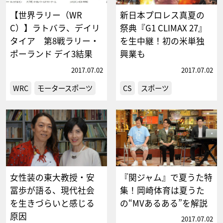
【世界ラリー（WR
新日本プロレス真夏の
C）】ラトバラ、デイリ
祭典『G1 CLIMAX 27』
タイア 第8戦ラリー・
を生中継！初の米単独
ポーランド デイ3結果
興業も
2017.07.02
2017.07.02
WRC
モータースポーツ
CS
スポーツ
女性装の東大教授・安
『関ジャム』で夏うた特
冨歩が語る、現代社会
集！岡崎体育は夏うた
を生きづらいと感じる
の“MVあるある”を解説
原因
2017.07.02