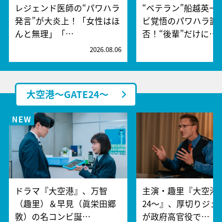
レジェンド医師の“パワハラ
“ベテラン”船越英一
発言”が大炎上！「女性はほ
ビ覚悟のパワハラ謝
んと無理」「…
否！“後輩”だけに…
2026.08.06
2
大空港～GATE24～
ドラマ『大空港』、万智
主演・趣里『大空港～
（趣里）＆早見（眞栄田郷
24～』、厚切りジェ
敦）の名コンビ誕…
が政府高官役で…