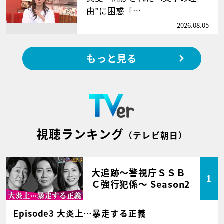
由”に困惑「…
2026.08.05
もっと見る
視聴ランキング
（テレビ朝日）
大追跡～警視庁ＳＳＢ
1
Ｃ強行犯係～ Season2
Episode3 大炎上…暴走する正義