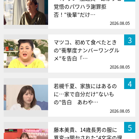
覚悟のパワハラ謝罪拒
否！“後輩”だけ…
2026.08.05
3
マツコ、初めて食べたとき
の“衝撃度ナンバーワングル
メ”を告白「…
2026.08.05
4
若槻千夏、家族にはあるの
に…家で自分だけ“ないも
の”告白 あわや…
2026.08.05
5
藤本美貴、14歳長男の服に
異変→聞かされた“4文字の理