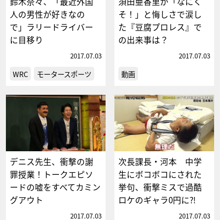
鈴木奈々、「最近外国
須田亜香里が「なにく
人の男性が好きなの
そ！」と悔しさで涙し
で」ラリードライバー
た『豆腐プロレス』で
に目移り
の出来事は？
2017.07.03
2017.07.03
WRC
モータースポーツ
動画
デニス先生、衝撃の謝
次長課長・河本 中学
罪授業！トークエピソ
生にボコボコにされた
ードの嘘をすべてカミン
挙句、衝撃ミスで過酷
グアウト
ロケのギャラ0円に⁈
2017.07.03
2017.07.03