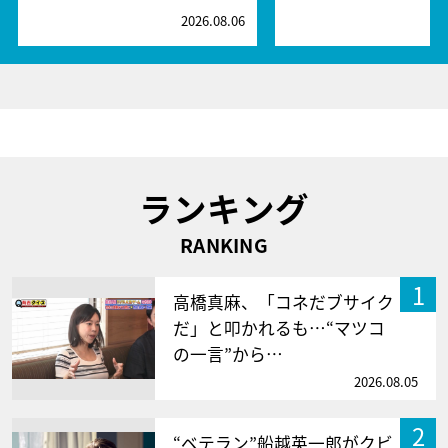
2026.08.06
2
ランキング
RANKING
1
高橋真麻、「コネだブサイク
だ」と叩かれるも…“マツコ
の一言”から…
2026.08.05
2
“ベテラン”船越英一郎がクビ