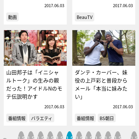
2017.06.03
2017.06.03
動画
BeauTV
山田邦子は「イニシャ
ダンテ・カーバー、妹
ルトーク」の生みの親
役の上戸彩と普段から
だった！アイドルNのモ
メール「本当に妹みた
テ伝説明かす
い」
2017.06.03
2017.06.03
番組情報
バラエティ
番組情報
BS朝日
1,5
1,5
1,5
1,5
1,5
1,5
1,5
1,5
1,5
1,5
1,5
1,5