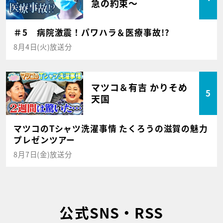
急の約束～
＃5 病院激震！パワハラ＆医療事故!?
8月4日(火)放送分
マツコ＆有吉 かりそめ
5
天国
マツコのTシャツ洗濯事情 たくろうの滋賀の魅力
プレゼンツアー
8月7日(金)放送分
公式SNS・RSS