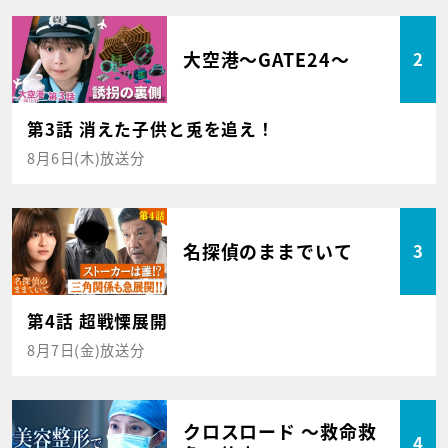
大空港～GATE24～
2
第3話 消えた子供と兎を追え！
8月6日(木)放送分
名探偵のままでいて
3
第4話 超戦慄展開
8月7日(金)放送分
クロスロード ～救命救
4