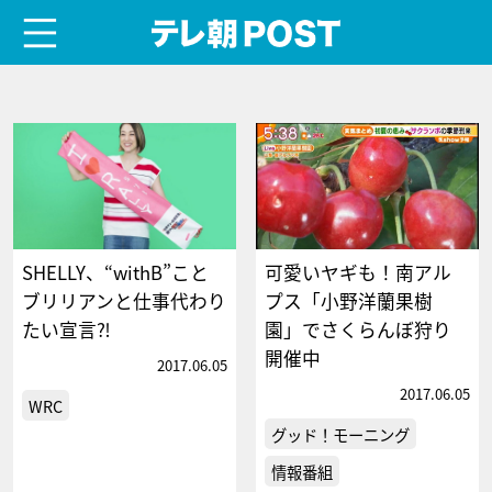
menu
テレ朝POST
SHELLY、“withB”こと
可愛いヤギも！南アル
ブリリアンと仕事代わり
プス「小野洋蘭果樹
たい宣言⁈
園」でさくらんぼ狩り
開催中
2017.06.05
2017.06.05
WRC
グッド！モーニング
情報番組