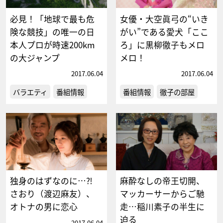
必見！「地球で最も危
女優・大空眞弓の“いき
険な競技」の唯一の日
がい”である愛犬「ここ
本人プロが時速200km
ろ」に黒柳徹子もメロ
の大ジャンプ
メロ！
2017.06.04
2017.06.04
バラエティ
番組情報
番組情報
徹子の部屋
独身のはずなのに…⁈
麻酔なしの帝王切開、
さおり（渡辺麻友）、
マッカーサーからご馳
オトナの男に恋心
走…稲川素子の半生に
迫る
2017.06.04