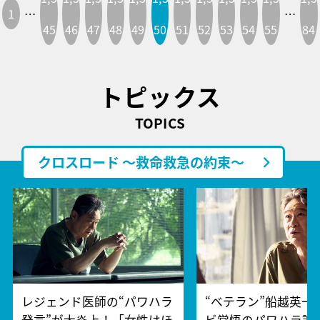
1
…
…
45
46
47
48
49
50
51
52
53
54
55
84
トピックス
TOPICS
クロスロード ～救命救急の約束～
レジェンド医師の“パワハラ
“ベテラン”船越英一
発言”が大炎上！「女性はほ
ビ覚悟のパワハラ謝