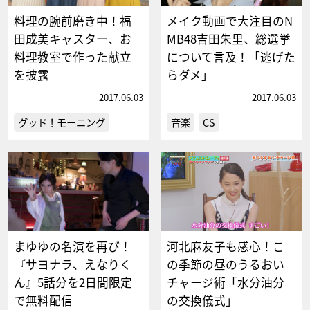
料理の腕前磨き中！福
メイク動画で大注目のN
田成美キャスター、お
MB48吉田朱里、総選挙
料理教室で作った献立
について言及！「逃げた
を披露
らダメ」
2017.06.03
2017.06.03
グッド！モーニング
音楽
CS
まゆゆの名演を再び！
河北麻友子も感心！こ
『サヨナラ、えなりく
の季節の昼のうるおい
ん』5話分を2日間限定
チャージ術「水分油分
で無料配信
の交換儀式」