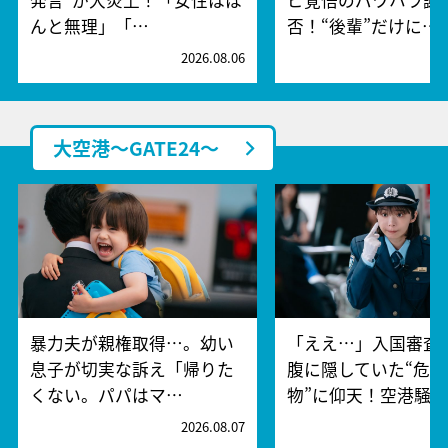
んと無理」「…
否！“後輩”だけに…
2026.08.06
2
大空港～GATE24～
暴力夫が親権取得…。幼い
「ええ…」入国審査
息子が切実な訴え「帰りた
腹に隠していた“危険
くない。パパはマ…
物”に仰天！空港騒
2026.08.07
2