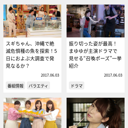
スギちゃん、沖縄で絶
振り切った姿が最高！
滅危惧種の魚を探索！5
まゆゆが主演ドラマで
日におよぶ大調査で発
見せる“召喚ポーズ”一挙
見なるか？
紹介
2017.06.03
2017.06.03
番組情報
バラエティ
ドラマ