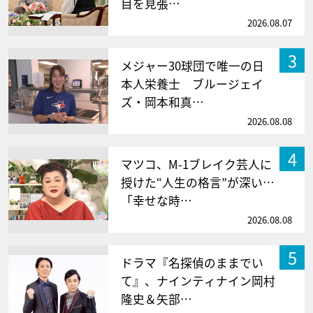
目を見張…
2026.08.07
3
メジャー30球団で唯一の日
本人栄養士 ブルージェイ
ズ・岡本和真…
2026.08.08
4
マツコ、M-1ブレイク芸人に
授けた“人生の格言”が深い…
「幸せな時…
2026.08.08
5
ドラマ『名探偵のままでい
て』、ナインティナイン岡村
隆史＆矢部…