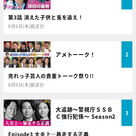
第3話 消えた子供と兎を追え！
8月6日(木)放送分
アメトーーク！
2
売れっ子芸人の貴重トーーク祭り!!
8月6日(木)放送分
大追跡～警視庁ＳＳＢ
3
Ｃ強行犯係～ Season2
Episode3 大炎上…暴走する正義