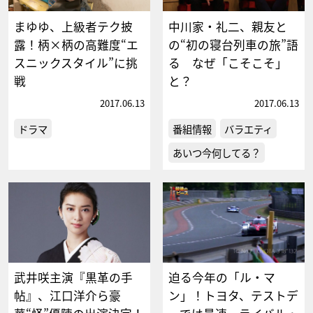
まゆゆ、上級者テク披
中川家・礼二、親友と
露！柄×柄の高難度“エ
の“初の寝台列車の旅”語
スニックスタイル”に挑
る なぜ「こそこそ」
戦
と？
2017.06.13
2017.06.13
ドラマ
番組情報
バラエティ
あいつ今何してる？
武井咲主演『黒革の手
迫る今年の「ル・マ
帖』、江口洋介ら豪
ン」！トヨタ、テストデ