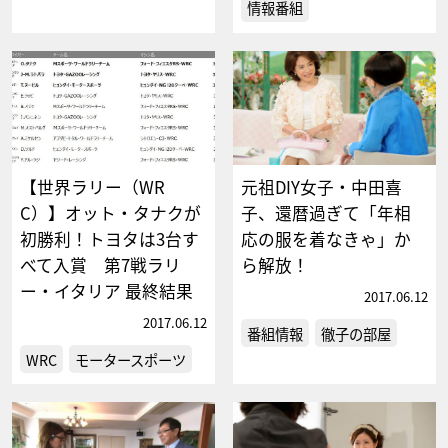
情報番組
【世界ラリー（WR
元祖DIY女子・中田喜
C）】オット・タナクが
子、還暦過ぎて「年相
初勝利！トヨタは3台す
応の服を着なきゃ」か
べて入賞 第7戦ラリ
ら解放！
ー・イタリア 最終結果
2017.06.12
2017.06.12
番組情報
徹子の部屋
WRC
モータースポーツ