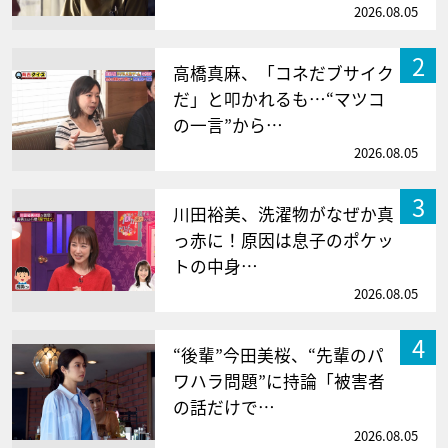
2026.08.05
2
高橋真麻、「コネだブサイク
だ」と叩かれるも…“マツコ
の一言”から…
2026.08.05
3
川田裕美、洗濯物がなぜか真
っ赤に！原因は息子のポケッ
トの中身…
2026.08.05
4
“後輩”今田美桜、“先輩のパ
ワハラ問題”に持論「被害者
の話だけで…
2026.08.05