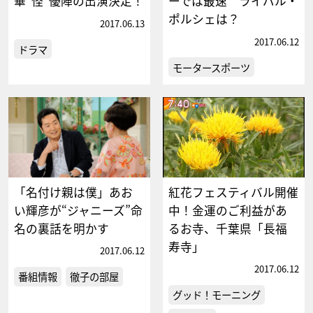
華“怪”優陣の出演決定！
ーでは最速 ライバル・
ポルシェは？
2017.06.13
2017.06.12
ドラマ
モータースポーツ
「名付け親は僕」あお
紅花フェスティバル開催
い輝彦が“ジャニーズ”命
中！金運のご利益があ
名の裏話を明かす
るお寺、千葉県「長福
寿寺」
2017.06.12
2017.06.12
番組情報
徹子の部屋
グッド！モーニング