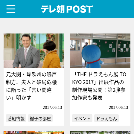
menu
テレ朝POST
元大関・琴欧州の鳴戸
「THE ドラえもん展 TO
親方、夫人と破局危機
KYO 2017」出展作品の
に陥った「言い間違
制作現場公開！第2弾参
い」明かす
加作家も発表
2017.06.13
2017.06.13
番組情報
徹子の部屋
イベント
ドラえもん