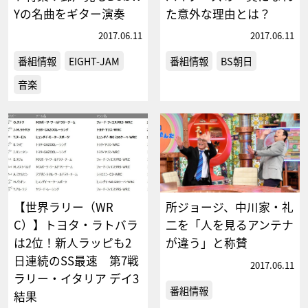
Yの名曲をギター演奏
た意外な理由とは？
2017.06.11
2017.06.11
番組情報
EIGHT-JAM
番組情報
BS朝日
音楽
【世界ラリー（WR
所ジョージ、中川家・礼
C）】トヨタ・ラトバラ
二を「人を見るアンテナ
は2位！新人ラッピも2
が違う」と称賛
日連続のSS最速 第7戦
2017.06.11
ラリー・イタリア デイ3
番組情報
結果