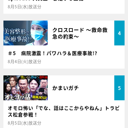
8月5日(水)放送分
クロスロード ～救命救
4
急の約束～
＃5 病院激震！パワハラ＆医療事故!?
8月4日(火)放送分
かまいガチ
5
オモロ怖い「でな、話はここからやねん」トラビ
ス松倉参戦！
8月5日(水)放送分