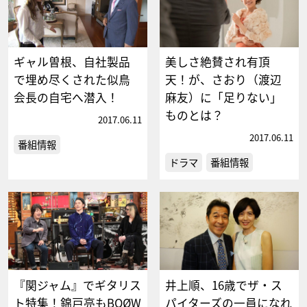
ギャル曽根、自社製品
美しさ絶賛され有頂
で埋め尽くされた似鳥
天！が、さおり（渡辺
会長の自宅へ潜入！
麻友）に「足りない」
ものとは？
2017.06.11
2017.06.11
番組情報
ドラマ
番組情報
『関ジャム』でギタリス
井上順、16歳でザ・ス
ト特集！錦戸亮もBOØW
パイターズの一員になれ