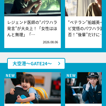
レジェンド医師の“パワハラ
“ベテラン”船越英一
発言”が大炎上！「女性はほ
ビ覚悟のパワハラ謝
んと無理」「…
否！“後輩”だけに…
2026.08.06
2
大空港～GATE24～