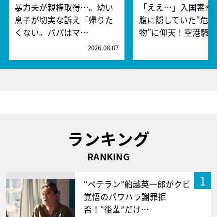
暴力夫が親権取得…。幼い
「ええ…」入国審査
息子が切実な訴え「帰りた
腹に隠していた“危険
くない。パパはマ…
物”に仰天！空港騒
2026.08.07
2
ランキング
RANKING
1
“ベテラン”船越英一郎がクビ
覚悟のパワハラ謝罪拒
否！“後輩”だけ…