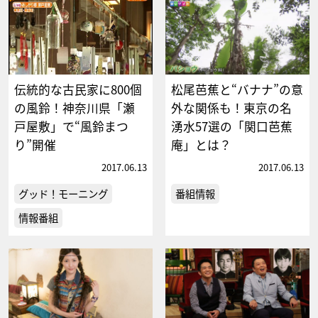
伝統的な古民家に800個
松尾芭蕉と“バナナ”の意
の風鈴！神奈川県「瀬
外な関係も！東京の名
戸屋敷」で“風鈴まつ
湧水57選の「関口芭蕉
り”開催
庵」とは？
2017.06.13
2017.06.13
グッド！モーニング
番組情報
情報番組